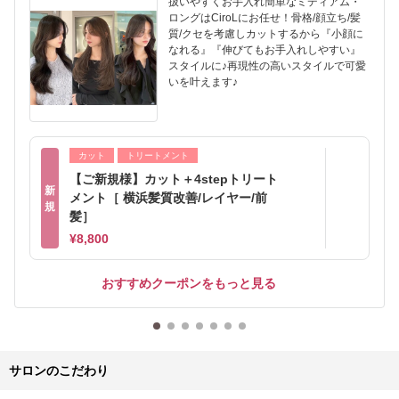
扱いやすくお手入れ簡単なミディアム・
ロングはCiroLにお任せ！骨格/顔立ち/髪
質/クセを考慮しカットするから『小顔に
なれる』『伸びてもお手入れしやすい』
スタイルに♪再現性の高いスタイルで可愛
いを叶えます♪
カット
トリートメント
【ご新規様】カット＋4stepトリート
新
メント［ 横浜髪質改善/レイヤー/前
規
髪］
¥8,800
おすすめクーポンをもっと見る
サロンのこだわり