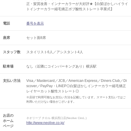
正・髪質改善・インナーカラーが大好評★【白髪ぼかしハイライ
トインナーカラー縮毛矯正ボブ酸性ストレート卒業式】
電話
番号を表示
座席
セット面8席
スタッフ数
スタイリスト6人／アシスタント4人
駐車場
なし（近隣にコインパーキングあり）横浜駅
支払い方法
Visa／Mastercard／JCB／American Express／Diners Club／Di
scover／PayPay・LINEP◎白髪ぼかしインナーカラー縮毛矯正
レイヤーカット酸性ストレート◎
※店頭で利用可能なお支払い方法を記載しています。スマート支払いではご
利用いただけない場合がございます。
お店の
ネオリーブ チロル 横浜西口店(Neolive CiroL.)
ホーム
http://www.neolive.co.jp/
ページ