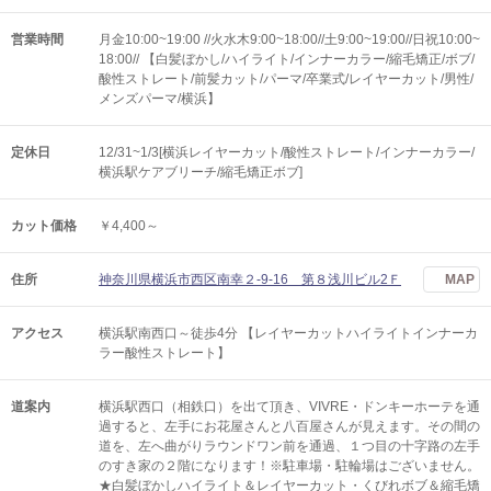
営業時間
月金10:00~19:00 //火水木9:00~18:00//土9:00~19:00//日祝10:00~
18:00// 【白髪ぼかし/ハイライト/インナーカラー/縮毛矯正/ボブ/
酸性ストレート/前髪カット/パーマ/卒業式/レイヤーカット/男性/
メンズパーマ/横浜】
定休日
12/31~1/3[横浜レイヤーカット/酸性ストレート/インナーカラー/
横浜駅ケアブリーチ/縮毛矯正ボブ]
カット価格
￥4,400～
住所
神奈川県横浜市西区南幸２-9-16 第８浅川ビル2Ｆ
MAP
アクセス
横浜駅南西口～徒歩4分 【レイヤーカットハイライトインナーカ
ラー酸性ストレート】
道案内
横浜駅西口（相鉄口）を出て頂き、VIVRE・ドンキーホーテを通
過すると、左手にお花屋さんと八百屋さんが見えます。その間の
道を、左へ曲がりラウンドワン前を通過、１つ目の十字路の左手
のすき家の２階になります！※駐車場・駐輪場はございません。
★白髪ぼかしハイライト＆レイヤーカット・くびれボブ＆縮毛矯