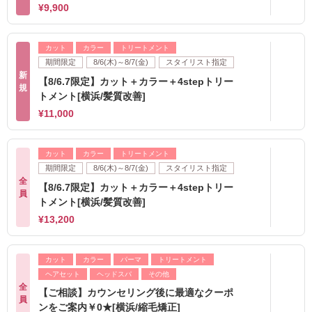
¥9,900
カット
カラー
トリートメント
期間限定
8/6(木)～8/7(金)
スタイリスト指定
新
【8/6.7限定】カット＋カラー＋4stepトリー
規
トメント[横浜/髪質改善]
¥11,000
カット
カラー
トリートメント
期間限定
8/6(木)～8/7(金)
スタイリスト指定
全
【8/6.7限定】カット＋カラー＋4stepトリー
員
トメント[横浜/髪質改善]
¥13,200
カット
カラー
パーマ
トリートメント
ヘアセット
ヘッドスパ
その他
全
【ご相談】カウンセリング後に最適なクーポ
員
ンをご案内￥0★[横浜/縮毛矯正]