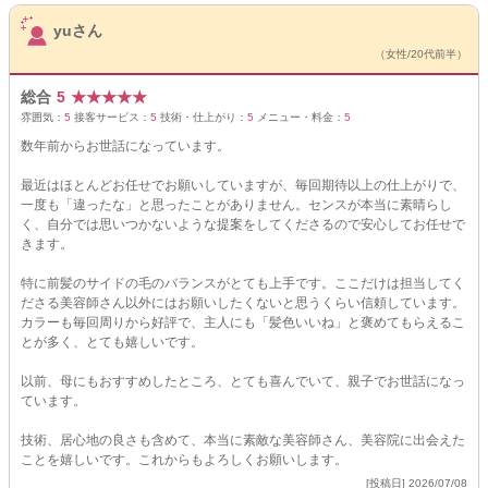
サロンPick Up
yuさん
（女性/20代前半）
総合
5
★
★
★
★
★
雰囲気：
5
接客サービス：
5
技術・仕上がり：
5
メニュー・料金：
5
数年前からお世話になっています。
最近はほとんどお任せでお願いしていますが、毎回期待以上の仕上がりで、
一度も「違ったな」と思ったことがありません。センスが本当に素晴らし
く、自分では思いつかないような提案をしてくださるので安心してお任せで
きます。
特に前髪のサイドの毛のバランスがとても上手です。ここだけは担当してく
ださる美容師さん以外にはお願いしたくないと思うくらい信頼しています。
カラーも毎回周りから好評で、主人にも「髪色いいね」と褒めてもらえるこ
とが多く、とても嬉しいです。
以前、母にもおすすめしたところ、とても喜んでいて、親子でお世話になっ
ています。
技術、居心地の良さも含めて、本当に素敵な美容師さん、美容院に出会えた
ことを嬉しいです。これからもよろしくお願いします。
[投稿日] 2026/07/08