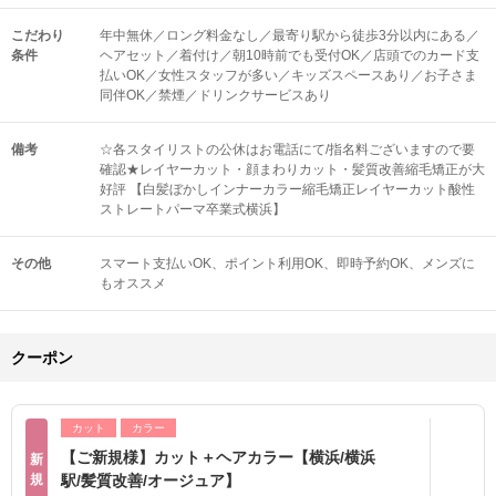
こだわり
年中無休／ロング料金なし／最寄り駅から徒歩3分以内にある／
条件
ヘアセット／着付け／朝10時前でも受付OK／店頭でのカード支
払いOK／女性スタッフが多い／キッズスペースあり／お子さま
同伴OK／禁煙／ドリンクサービスあり
備考
☆各スタイリストの公休はお電話にて/指名料ございますので要
確認★レイヤーカット・顔まわりカット・髪質改善縮毛矯正が大
好評 【白髪ぼかしインナーカラー縮毛矯正レイヤーカット酸性
ストレートパーマ卒業式横浜】
その他
スマート支払いOK
ポイント利用OK
即時予約OK
メンズに
もオススメ
クーポン
カット
カラー
【ご新規様】カット＋ヘアカラー【横浜/横浜
新
規
駅/髪質改善/オージュア】