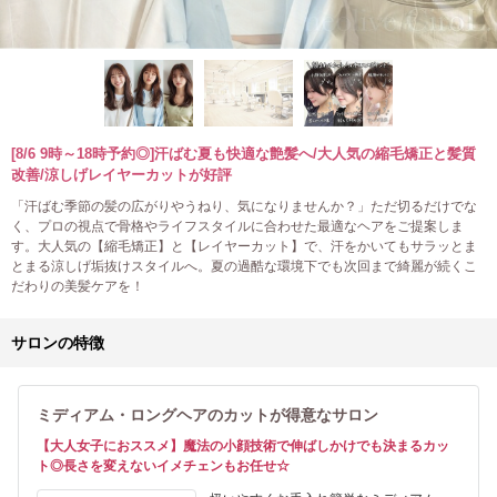
[8/6 9時～18時予約◎]汗ばむ夏も快適な艶髪へ/大人気の縮毛矯正と髪質
改善/涼しげレイヤーカットが好評
「汗ばむ季節の髪の広がりやうねり、気になりませんか？」ただ切るだけでな
く、プロの視点で骨格やライフスタイルに合わせた最適なヘアをご提案しま
す。大人気の【縮毛矯正】と【レイヤーカット】で、汗をかいてもサラッとま
とまる涼しげ垢抜けスタイルへ。夏の過酷な環境下でも次回まで綺麗が続くこ
だわりの美髪ケアを！
サロンの特徴
ミディアム・ロングヘアのカットが得意なサロン
【大人女子におススメ】魔法の小顔技術で伸ばしかけでも決まるカッ
ト◎長さを変えないイメチェンもお任せ☆