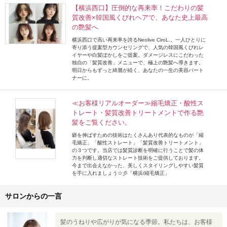
【横浜西口】圧倒的な再来率！こだわりの髪
質改善×韓国風くびれヘアで、あなた史上最高
の艶髪へ
横浜西口で高い再来率を誇るNeolive CiroL.。一人ひとりに
寄り添う提案型カウンセリングで、人気の韓国風くびれレ
イヤーや白髪ぼかしをご提案。ダメージレスにこだわった
独自の「髪質改善」メニューで、極上の艶髪へ導きます。
明日からもずっと綺麗が続く、あなたの一生の美容パート
ナーに。
≪お客様リアルオーダー≫縮毛矯正・酸性ス
トレート・髪質改善トリートメントで作る艶
髪をご覧ください。
癖を伸ばすための技術はたくさんあり代表的なものが「縮
毛矯正」「酸性ストレート」「髪質改善トリートメント」
の３つです。当店では髪質診断を明確に行うことで髪の体
力を判断し適切なストレート技術をご提供しております。
今まで出会えなかった、美しくスタイリングしやすい髪質
を手に入れましょう☆彡「横浜/縮毛矯正」
サロンからの一言
髪のうねりや広がりが気になる季節。私たちは、お客様