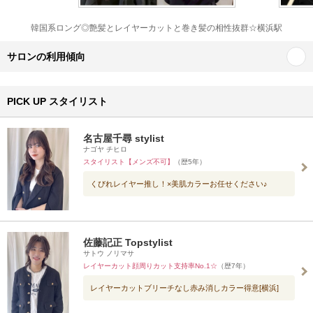
韓国系ロング◎艶髪とレイヤーカットと巻き髪の相性抜群☆横浜駅
サロンの利用傾向
PICK UP スタイリスト
名古屋千尋 stylist
ナゴヤ チヒロ
スタイリスト【メンズ不可】
（歴5年）
くびれレイヤー推し！×美肌カラーお任せください♪
佐藤記正 Topstylist
サトウ ノリマサ
レイヤーカット顔周りカット支持率No.1☆
（歴7年）
レイヤーカットブリーチなし赤み消しカラー得意[横浜]