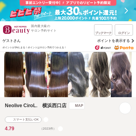
国内最大級の
サロン予約サイト
ブックマーク
ログイン
ゲストさん
ポイントを表示する
ポイントが1%たまる！
ポイントはサロン予約でつかえる！
Neolive CiroL. 横浜西口店
MAP
スマート支払いOK
4.79
（2023件）