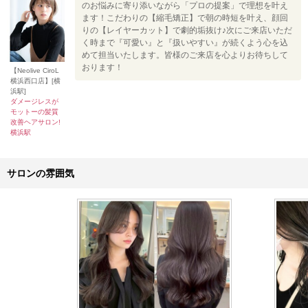
のお悩みに寄り添いながら「プロの提案」で理想を叶え
ます！こだわりの【縮毛矯正】で朝の時短を叶え、顔回
りの【レイヤーカット】で劇的垢抜け♪次にご来店いただ
く時まで『可愛い』と『扱いやすい』が続くよう心を込
めて担当いたします。皆様のご来店を心よりお待ちして
おります！
【Neolive CiroL
横浜西口店】[横
浜駅]
ダメージレスが
モットーの髪質
改善ヘアサロン!
横浜駅
サロンの雰囲気