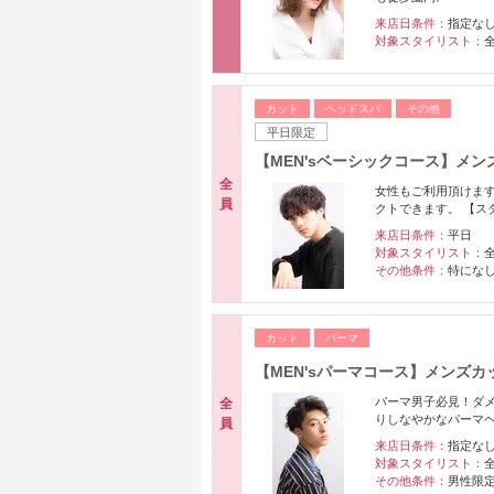
来店日条件：
指定な
対象スタイリスト：
カット
ヘッドスパ
その他
平日限定
【MEN'sベーシックコース】メンズ
全
女性もご利用頂けます
員
クトできます。 【ス
来店日条件：
平日
対象スタイリスト：
その他条件：
特にな
カット
パーマ
【MEN'sパーマコース】メンズ
パーマ男子必見！ダ
全
りしなやかなパーマヘ
員
来店日条件：
指定な
対象スタイリスト：
その他条件：
男性限