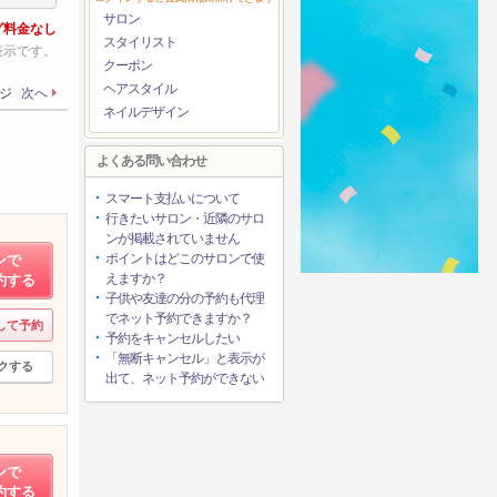
サロン
グ料金なし
スタイリスト
表示です。
クーポン
ヘアスタイル
ージ
次へ
ネイルデザイン
よくある問い合わせ
スマート支払いについて
行きたいサロン・近隣のサロ
ンが掲載されていません
ポイントはどこのサロンで使
ンで
えますか？
約する
子供や友達の分の予約も代理
でネット予約できますか？
して予約
予約をキャンセルしたい
「無断キャンセル」と表示が
クする
出て、ネット予約ができない
ンで
約する