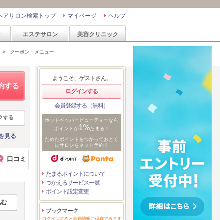
ヘアサロン検索トップ
マイページ
ヘルプ
ン
エステサロン
美容クリニック
>
クーポン・メニュー
ようこそ、ゲストさん。
約する
ログインする
会員登録する（無料）
クする
ホットペッパービューティーなら
1%
ポイントが
たまる！
を見る
ためたポイントをつかっておとく
にサロンをネット予約！
口コミ
たまるポイントについて
つかえるサービス一覧
ポイント設定変更
ブックマーク
ログインすると会員情報に保存できます