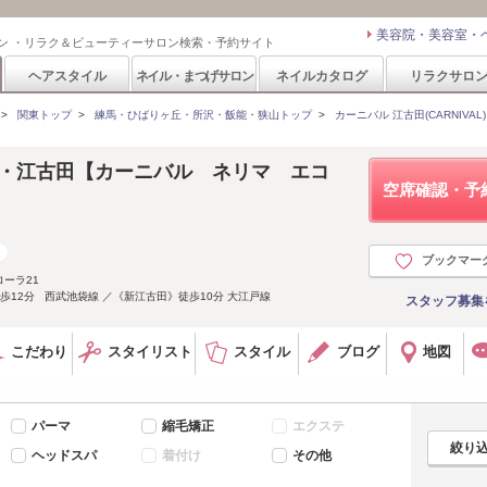
美容院・美容室・
ン ・リラク＆ビューティーサロン検索・予約サイト
ヘアスタイル
ネイル・まつげサロン
ネイルカタログ
リラクサロ
>
関東トップ
>
練馬・ひばりヶ丘・所沢・飯能・狭山トップ
>
カーニバル 江古田(CARNIVAL)
 練馬・江古田【カーニバル ネリマ エコ
空席確認・予
ブックマー
ーラ21
歩12分 西武池袋線 ／《新江古田》徒歩10分 大江戸線
スタッフ募集
こだわり
スタイリスト
スタイル
ブログ
地図
パーマ
縮毛矯正
エクステ
ヘッドスパ
着付け
その他