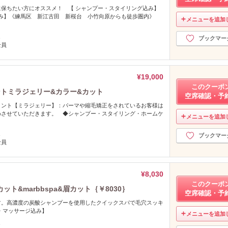
保ちたい方にオススメ！ 【 シャンプー・スタイリング込み】
ア込み】《練馬区 新江古田 新桜台 小竹向原からも徒歩圏内》
メニューを追加
し
ブックマー
全員
¥19,000
このクーポ
メントミラジェリー&カラー&カット
空席確認・予
メント【ミラジェリー】：パーマや縮毛矯正をされているお客様は
めさせていただきます。 ◆シャンプー・スタイリング・ホームケ
メニューを追加
し
ブックマー
全員
¥8,030
このクーポ
ット&marbbspa&眉カット｛￥8030｝
空席確認・予
す。高濃度の炭酸シャンプーを使用したクイックスパで毛穴スッキ
・マッサージ込み】
メニューを追加
し