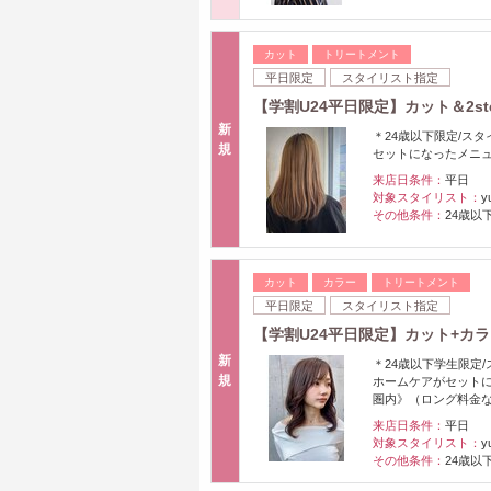
カット
トリートメント
平日限定
スタイリスト指定
【学割U24平日限定】カット＆2s
新
＊24歳以下限定/スタ
規
セットになったメニ
来店日条件：
平日
対象スタイリスト：
y
その他条件：
24歳以
カット
カラー
トリートメント
平日限定
スタイリスト指定
【学割U24平日限定】カット+カラ
新
＊24歳以下学生限定/
規
ホームケアがセットに
圏内》（ロング料金
来店日条件：
平日
対象スタイリスト：
y
その他条件：
24歳以