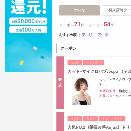
初来店時クー
すべて
71
54
クーポン
件
メニュー
件
おすすめ順
｜
安い順
｜
高い順
クーポン
カット
ヘッドスパ
カット+マイクロバブルspa ｛￥55
カット＋マイクロバブ
新
す。
規
来店日条件：
指定な
対象スタイリスト：
カット
カラー
トリートメント
人気NO.1《髪質改善Aujua》ト