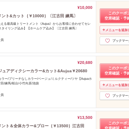
¥10,000
このクーポ
メント&カット｛￥10000｝〔江古田 練馬〕
空席確認・予
える最高級トリートメント《Aujua》からお客様に合わせてセレ
スタイリング込み】【ホームケア込み】〔江古田 練馬〕
メニューを追加
し
全員
ブックマー
¥20,680
このクーポ
アディクシーカラー&カット&Aujua￥20680
空席確認・予
ラー/ブリーチなしカラー/ベージュ/ミルクティー/ツヤ【Aujuaホ
/練馬/桜台/小竹向原/池袋
メニューを追加
し
全員
ブックマー
¥13,500
このクーポ
メント＆全体カラー&ブロー｛￥13500｝江古田
空席確認・予