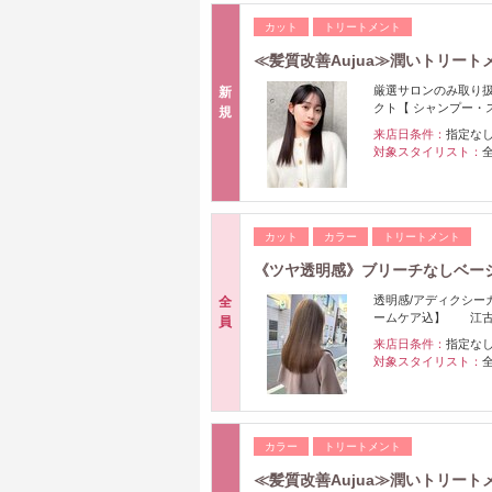
カット
トリートメント
≪髪質改善Aujua≫潤いトリート
厳選サロンのみ取り扱
新
クト【 シャンプー・
規
来店日条件：
指定な
対象スタイリスト：
カット
カラー
トリートメント
《ツヤ透明感》ブリーチなしベージュ
透明感/アディクシーカ
全
ームケア込】 江古田
員
来店日条件：
指定な
対象スタイリスト：
カラー
トリートメント
≪髪質改善Aujua≫潤いトリート