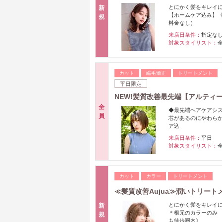
とにかく髪をキレイに
新
【ホームケア込み】
規
料金なし）
来店日条件：
指定な
対象スタイリスト：
カット
縮毛矯正
トリートメント
平日限定
NEW!髪質改善最先端【アルティ
全
◆最先端ヘアケアシス
員
芯があるのにやわら
ア込
来店日条件：
平日
対象スタイリスト：
カット
カラー
トリートメント
≪髪質改善Aujua≫潤いトリート
とにかく髪をキレイに
新
＊根元のカラーのみ 
規
も徒歩圏内》