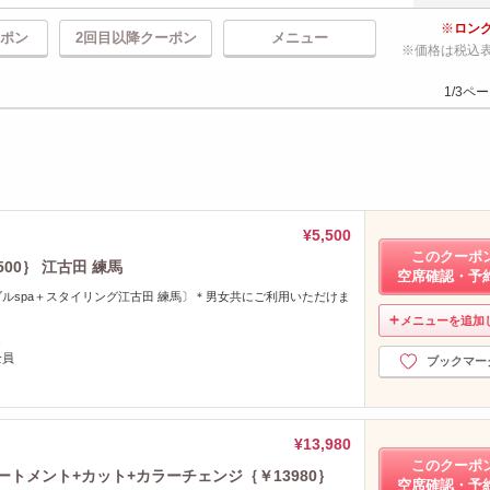
ロン
ポン
2回目以降クーポン
メニュー
価格は税込
1/3ペ
¥5,500
このクーポ
00｝ 江古田 練馬
空席確認・予
ルspa＋スタイリング江古田 練馬〕＊男女共にご利用いただけま
メニューを追加
し
全員
ブックマー
¥13,980
このクーポ
リートメント+カット+カラーチェンジ｛￥13980｝
空席確認・予