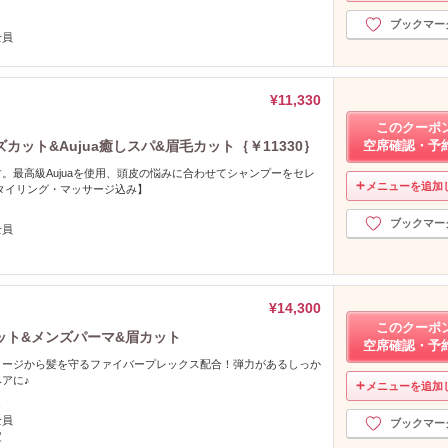
し
ブックマー
全員
¥11,330
このクーポ
カット&Aujua癒しスパ&眉毛カット｛￥11330｝
空席確認・予
。最高級Aujuaを使用、頭皮の悩みに合わせてシャンプーをセレ
メニューを追加
タイリング・マッサージ込み】
ブックマー
全員
し
¥14,300
このクーポ
カット&メンズパーマ&眉カット
空席確認・予
メージから髪を守るファイバープレックス配合！弾力があるしっか
アに♪
メニューを追加
し
全員
ブックマー
定