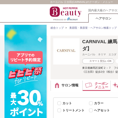
カーニバル 江古田(CARNIVAL)のクーポン・メニュー
国内最大級のヘアサロ
ヘアサロン
総合トップ
>
美容院・美容室・ヘアサロン検索トップ
CARNIVAL
ダ】
カーニバル ネリマ エコダ
スマート支払いOK
東京都練馬区栄町２－７ フロ
《江古田》徒歩2分《桜台》徒
クーポン
サロン情報
メニュー
カット
カラー
トリートメント
ヘアセット