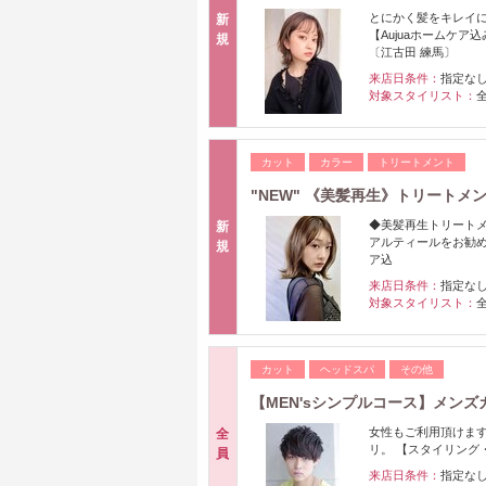
とにかく髪をキレイに
新
【Aujuaホームケ
規
〔江古田 練馬〕
来店日条件：
指定な
対象スタイリスト：
カット
カラー
トリートメント
"NEW" 《美髪再生》トリート
◆美髪再生トリート
新
アルティールをお勧
規
ア込
来店日条件：
指定な
対象スタイリスト：
カット
ヘッドスパ
その他
【MEN'sシンプルコース】メンズカ
女性もご利用頂けま
全
リ。 【スタイリング
員
来店日条件：
指定な