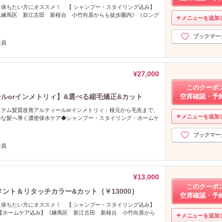
保ちたい方にオススメ！ 【 シャンプー・スタイリング込み】
《練馬区 新江古田 新桜台 小竹向原からも徒歩圏内》（ロング
メニューを追加
し
ブックマー
全員
¥27,000
このクーポ
ールorインメトリィ】&選べる縮毛矯正&カット
空席確認・予
テム髪質改善アルティールorインメトリィ：根元から毛先まで、
メニューを追加
かな髪へ導く濃密保水ケア◆シャンプー・スタイリング・ホームケ
ブックマー
全員
¥13,000
このクーポ
メント＆リタッチカラー&カット｛￥13000｝
空席確認・予
保ちたい方にオススメ！ 【 シャンプー・スタイリング込み】
【ホームケア込み】《練馬区 新江古田 新桜台 小竹向原から
メニューを追加