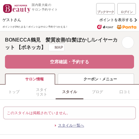
国内最大級の
サロン予約サイト
ブックマーク
ログイン
ゲストさん
ポイントを表示する
ポイントが1%たまる！
ポイントはサロン予約でつかえる！
BONECCA鶴見 髪質改善/白髪ぼかし/レイヤーカ
ット 【ボネッカ】
MAP
空席確認・予約する
クーポン・メニュー
サロン情報
スタイ
トップ
スタイル
ブログ
口コミ
リスト
このスタイルは掲載されていません。
スタイル一覧へ