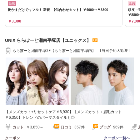
新規
全員
乾かすだけでキマル！ 新規 【似合わせカット】￥4600⇒￥3300
頭皮～
￥8800
￥3,300
￥7,00
UNIX ららぽーと湘南平塚店【ユニックス】
ららぽーと湘南平塚2F【ららぽーと湘南平塚内】 [当日予約大歓迎]
【メンズカット+リセットケア￥6,930】【メンズカット＋眉毛カット
￥6,350】トレンドのパーマスタイルも◎
カット
￥3,850～
口コミ
357件
ブログ
969件
クーポン
クーポン一覧へ