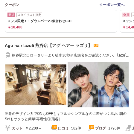
クーポン
クーポン一覧へ
新規
スタイリスト指定
全員
メンズ限定！！ダウンパーマ+似合わせCUT
メッシ
￥10,480
￥14,4
Agu hair lazuli 熊谷店【アグ ヘアー ラズリ】
熊谷駅北口ロータリーより徒歩30秒※店舗名をご確認ください。lazuli
店
圧巻のデザイン力でONもOFFもキマル☆シンプルなのに差がつくStyle!朝の
Setもサクッと簡単!再現性◎[熊谷]
カット
￥2,200～
口コミ
582件
ブログ
1796件