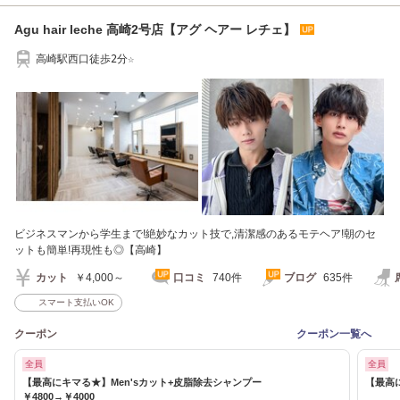
Agu hair leche 高崎2号店【アグ ヘアー レチェ】
高崎駅西口徒歩2分☆
ビジネスマンから学生まで!絶妙なカット技で,清潔感のあるモテヘア!朝のセ
ットも簡単!再現性も◎【高崎】
カット
￥4,000～
口コミ
740件
ブログ
635件
スマート支払いOK
クーポン
クーポン一覧へ
全員
全員
【最高にキマる★】Men'sカット+皮脂除去シャンプー
【最高に
￥4800→￥4000