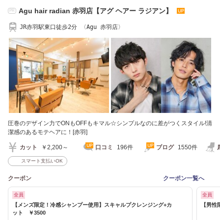
Agu hair radian 赤羽店【アグ ヘアー ラジアン】
PR
JR赤羽駅東口徒歩2分 〈Agu 赤羽店〉
圧巻のデザイン力でONもOFFもキマル☆シンプルなのに差がつくスタイル!清
潔感のあるモテヘアに！[赤羽]
カット
￥2,200～
口コミ
196件
ブログ
1550件
スマート支払いOK
クーポン
クーポン一覧へ
全員
全員
【メンズ限定！冷感シャンプー使用】スキャルプクレンジング+カ
【男性
ット ￥3500