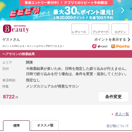
レディース
ブックマーク
ログイン
ゲストさん
ポイントを表示する
ポイントが1%たまる！
ポイントはサロン予約でつかえる！
ヘアサロンの検索結果
関東
エリア
※検索結果が多いため、日時を指定した絞り込みが行えません。
日付
日時で絞り込みを行う場合は、条件を変更・追加してください。
指定なし
来店時刻
メンズカジュアルが得意なサロン
特集
8722
条件変更
件
求人一覧
オススメ順
標準
並び順について