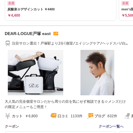
全員
全員
炭酸泉☆デザインカット ￥4400
men'
￥4,400
￥5,50
DEAR-LOGUE戸塚 east
注目サロン選出！戸塚駅より2分(個室/エイジングケア/ヘッドスパ/白
髪染め)当日予約◎
大人気の完全個室サロンだから周りの目を気にせず相談できる☆メンズだけ
の限定メニューもご用意！
カット
￥6,800
口コミ
1133件
ブログ
632件
クーポン
クーポン一覧へ