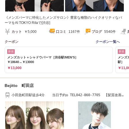
《メンズパーマに特化したメンズサロン》豊富な種類のハイクオリティなパ
ーマをAI TOKYO Ritaで[渋谷]
カット
￥5,000
口コミ
1167件
ブログ
5540件
クーポン
クーポン一覧へ
新規
新規
メンズカット＋シャドウパーマ［渋谷駅/MEN’S］
メンズカ
￥18640→￥13000
駅］
￥13,000
￥11,0
Bejitto 町田店
小田急町田駅徒歩4分 当日予約◎ TEL042-860-7705 【髪質改善/
縮毛矯正/学割24】