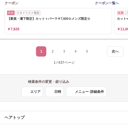
クーポン
クーポン一覧へ
新規
スタイリスト指定
全員
【新規・瀬下限定】カット＋パーマ￥7,920☆メンズ限定☆
カット+
￥7,920
￥11,0
1
2
3
4
5
次へ
1 / 437ページ
検索条件の変更・絞り込み
エリア
日時
メニュー･詳細条件
ヘアトップ