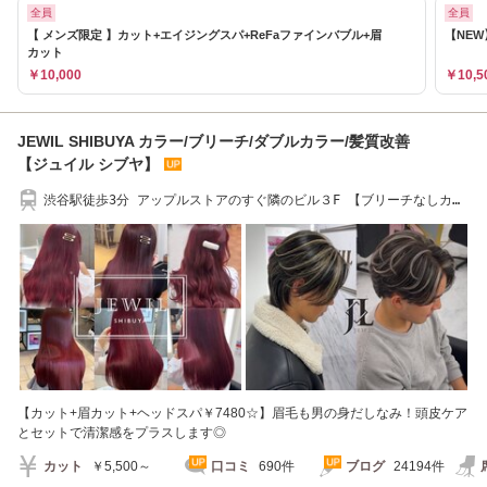
全員
全員
【 メンズ限定 】カット+エイジングスパ+ReFaファインバブル+眉
【NE
カット
￥10,000
￥10,5
JEWIL SHIBUYA カラー/ブリーチ/ダブルカラー/髪質改善
【ジュイル シブヤ】
渋谷駅徒歩3分 アップルストアのすぐ隣のビル３F 【ブリーチなしカラ
ー/メッシュ】
【カット+眉カット+ヘッドスパ￥7480☆】眉毛も男の身だしなみ！頭皮ケア
とセットで清潔感をプラスします◎
カット
￥5,500～
口コミ
690件
ブログ
24194件