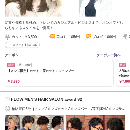
髪質や骨格を見極め、トレンドのカジュアル～ビジネスまで、オンオフどち
らもキマるスタイルをご提案！
カット
￥3,500～
口コミ
1056件
ブログ
1099件
スマート支払いOK
クーポン
クーポン一覧へ
新規
9時～19時
新規
【メンズ限定】カット＋眉カット＋シャンプー
人気N
+5ste
￥3,980
￥7,90
FLOW MEN'S HAIR SALON award 92
PR
柏駅東口6分［メンズ/メンズカット/メンズパーマ/学割U24/メンズサロ
ン］