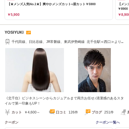
【★メンズ人気No.1★】爽やかメンズカット+眉カット￥5900
【メン
￥8900
￥5,900
￥8,90
YOSIYUKI
千代田線、日比谷線、JR常磐線、東武伊勢崎線 北千住駅≪西口≫より
徒2分
《北千住》ビジネスシーンからカジュアルまで両方お任せ♪清潔感のあるスタ
イルで第一印象もUP！
カット
￥4,600～
口コミ
126件
ブログ
251件
クーポン
クーポン一覧へ