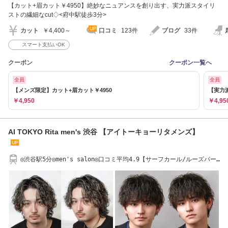
【カット+眉カット￥4950】絶妙なニュアンスを創り出す、実力派スタイリ
ストの繊細なcut◇<府中駅徒歩3分>
カット
￥4,400～
口コミ
123件
ブログ
33件
スマート支払いOK
クーポン
クーポン一覧へ
全員
全員
【メンズ限定】カット+眉カット￥4950
【実力
￥4,950
￥4,95
AI TOKYO Rita men's 渋谷 【アイトーキョーリタメンズ】
◎渋谷駅5分◎men's salon◎口コミ平均4.9【サーフカール/ルーズパー
マ】