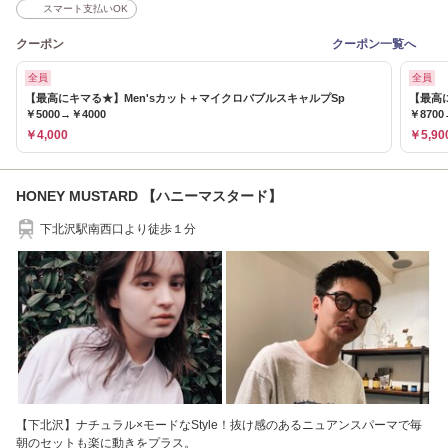
スマート支払いOK
クーポン
クーポン一覧へ
全員
全員
【最高にキマる★】Men'sカット＋マイクロバブルスキャルプSp
【最高
￥5000→￥4000
￥8700
￥4,000
￥5,90
HONEY MUSTARD 【ハニーマスタード】
下北沢駅南西口より徒歩１分
【下北沢】ナチュラル×モードなStyle！抜け感のあるニュアンスパーマで毎
朝のセットも楽に動きをプラス。