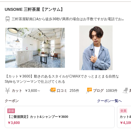
UNSOME 三軒茶屋【アンサム】
三軒茶屋駅南口Aから徒歩30秒/満席の場合はお手数ですがお電話でお問
い合わせ下さい
【カット￥3600】動きのあるスタイルが◎WAXでさっとまとまる自然な
Styleもマンツーマンで仕上げてくれる
カット
￥3,600～
口コミ
255件
ブログ
1083件
クーポン
クーポン一覧へ
新規
全員
【ご新規限定】カット&シャンプー￥3600
カット&
￥3,600
￥4,10