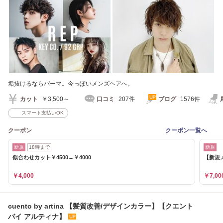
垢抜けるならパーマ。今っぽいメンズヘアへ。
カット
￥3,500～
口コミ
207件
ブログ
1576件
スマート支払いOK
クーポン
クーポン一覧へ
新規
18時まで
新規
似合わせカット￥4500→￥4000
【新規メ
￥4,000
￥7,00
cuento by artina 【髪質改善/デザインカラー】【クエント
バイ アルティナ】