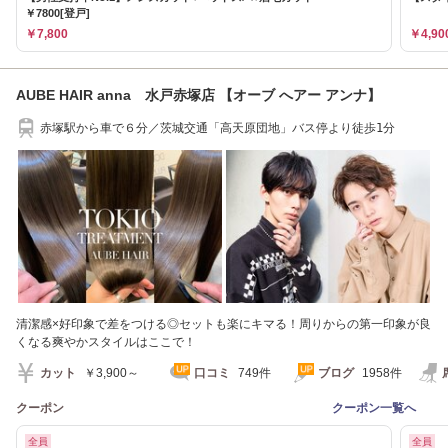
￥7800[登戸]
￥7,800
￥4,90
AUBE HAIR anna 水戸赤塚店 【オーブ へアー アンナ】
赤塚駅から車で６分／茨城交通「高天原団地」バス停より徒歩1分
清潔感×好印象で差をつける◎セットも楽にキマる！周りからの第一印象が良
くなる爽やかスタイルはここで！
カット
￥3,900～
口コミ
749件
ブログ
1958件
クーポン
クーポン一覧へ
全員
全員