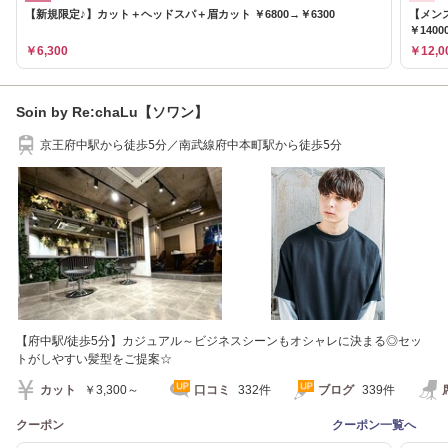
【新規限定♪】カット＋ヘッドスパ＋眉カット ￥6800→￥6300
【メン
￥1400
￥6,300
￥12,0
Soin by Re:chaLu【ソワン】
京王府中駅から徒歩5分／南武線府中本町駅から徒歩5分
【府中駅/徒歩5分】カジュアル～ビジネスシーンもオシャレに決まる◎セッ
トがしやすい髪型をご提案☆
カット
￥3,300～
口コミ
332件
ブログ
339件
クーポン
クーポン一覧へ