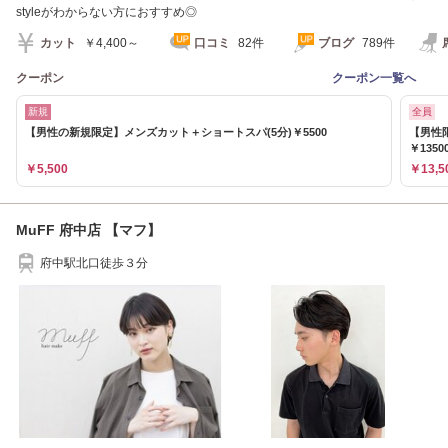
styleがわからない方におすすめ◎
カット
￥4,400～
口コミ
82件
ブログ
789件
クーポン
クーポン一覧へ
新規
全員
【男性の新規限定】メンズカット＋ショートスパ(5分)￥5500
【男性
￥1350
￥5,500
￥13,5
MuFF 府中店 【マフ】
府中駅北口徒歩３分