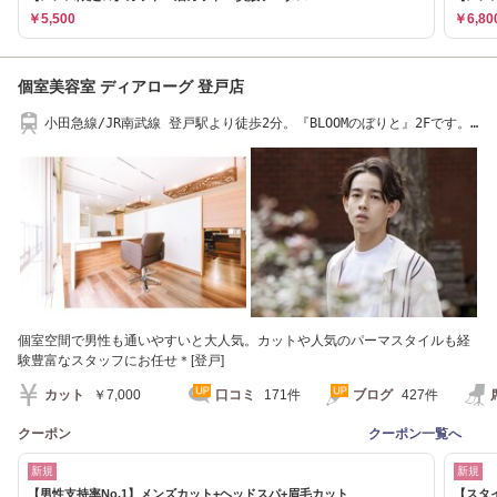
￥5,500
￥6,80
個室美容室 ディアローグ 登戸店
小田急線/JR南武線 登戸駅より徒歩2分。『BLOOMのぼりと』2Fです。
（登戸/髪質改善）
個室空間で男性も通いやすいと大人気。カットや人気のパーマスタイルも経
験豊富なスタッフにお任せ＊[登戸]
カット
￥7,000
口コミ
171件
ブログ
427件
クーポン
クーポン一覧へ
新規
新規
【男性支持率No.1】メンズカット+ヘッドスパ+眉毛カット
【スタイ