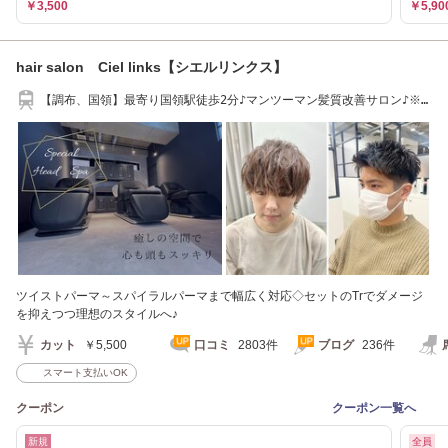
￥3,500
￥5,90
hair salon Ciel links【シエルリンクス】
【調布、国領】最寄り国領駅徒歩2分♪マンツーマン髪質改善サロン♪※
求人募集中
ツイストパーマ～スパイラルパーマまで幅広く対応◇セットのTrでダメージ
を抑えつつ理想のスタイルへ♪
カット
￥5,500
口コミ
2803件
ブログ
236件
スマート支払いOK
クーポン
クーポン一覧へ
新規
全員