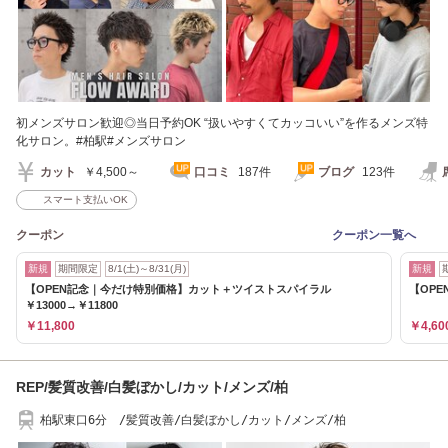
初メンズサロン歓迎◎当日予約OK “扱いやすくてカッコいい”を作るメンズ特
化サロン。#柏駅#メンズサロン
カット
￥4,500～
口コミ
187件
ブログ
123件
スマート支払いOK
クーポン
クーポン一覧へ
新規
期間限定
8/1(土)～8/31(月)
新規
【OPEN記念｜今だけ特別価格】カット＋ツイストスパイラル
【OPE
￥13000→￥11800
￥11,800
￥4,60
REP/髪質改善/白髪ぼかし/カット/メンズ/柏
柏駅東口6分 /髪質改善/白髪ぼかし/カット/メンズ/柏