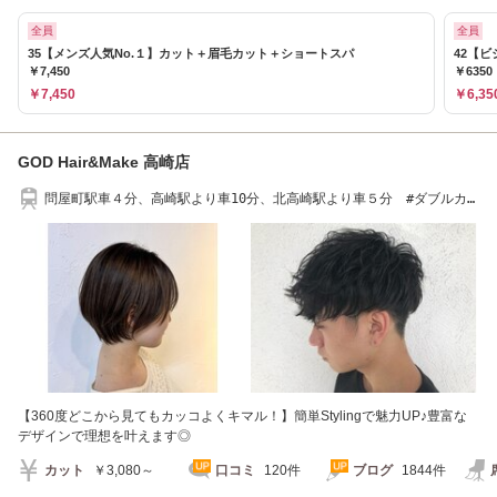
全員
全員
35【メンズ人気No.１】カット＋眉毛カット＋ショートスパ
42【
￥7,450
￥6350
￥7,450
￥6,35
GOD Hair&Make 高崎店
問屋町駅車４分、高崎駅より車10分、北高崎駅より車５分 #ダブルカ
ラー#アイブロウ
【360度どこから見てもカッコよくキマル！】簡単Stylingで魅力UP♪豊富な
デザインで理想を叶えます◎
カット
￥3,080～
口コミ
120件
ブログ
1844件