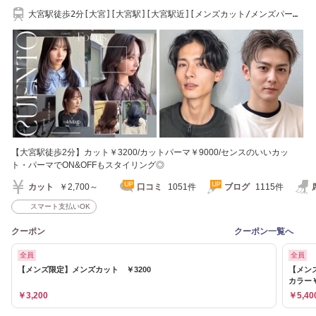
大宮駅徒歩2分[大宮][大宮駅][大宮駅近][メンズカット/メンズパー
マ/眉毛]
【大宮駅徒歩2分】カット￥3200/カットパーマ￥9000/センスのいいカッ
ト・パーマでON&OFFもスタイリング◎
カット
￥2,700～
口コミ
1051件
ブログ
1115件
スマート支払いOK
クーポン
クーポン一覧へ
全員
全員
【メンズ限定】メンズカット ￥3200
【メン
カラー￥
￥3,200
￥5,40