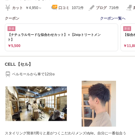
カット
￥4,950～
口コミ
1071件
ブログ
716件
クーポン
クーポン一覧へ
新規
新規
【ナチュラルモードな似合わせカット】＋【2stpトリートメン
【似合
ト】
￥5,500
￥11,8
CELL【セル】
ベルモールから車で12分◎
スタイリング簡単!!周りと差がつくこだわりメンズstyle。自分に一番似合う