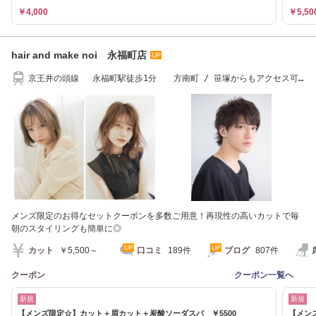
￥4,000
￥5,50
hair and make noi 永福町店
京王井の頭線 永福町駅徒歩1分 方南町 / 笹塚からもアクセス可
能
メンズ限定のお得なセットクーポンを多数ご用意！再現性の高いカットで毎
朝のスタイリングも簡単に◎
カット
￥5,500～
口コミ
189件
ブログ
807件
クーポン
クーポン一覧へ
新規
新規
【メンズ限定☆】カット＋眉カット＋炭酸ソーダスパ ￥5500
【メンズ