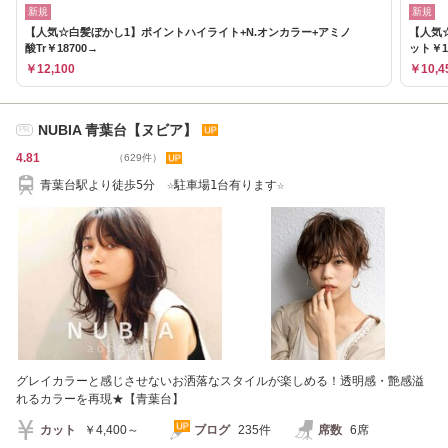
新規
新規
【人気☆白髪ぼかし1】ポイントハイライト+N.オンカラー+アミノ
【人気
酸Tr￥18700→
ット￥1
￥12,100
￥10,4
NUBIA 青葉台【ヌビア】
PR
4.81
（629件）
青葉台駅より徒歩5分 ☆駐車場1台有ります☆
グレイカラーと感じさせないお洒落なスタイルが楽しめる！透明感・艶感溢
れるカラーを再現★【青葉台】
カット
￥4,400～
ブログ
235件
席数
6席