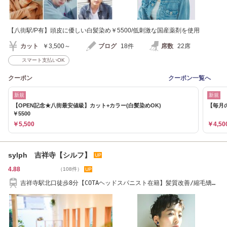
【八街駅/P有】頭皮に優しい白髪染め￥5500/低刺激な国産薬剤を使用
カット
￥3,500～
ブログ
18件
席数
22席
スマート支払いOK
クーポン
クーポン一覧へ
新規
新規
【OPEN記念★八街最安値級】カット+カラー(白髪染めOK)
【毎月の
￥5500
￥5,500
￥4,50
sylph 吉祥寺【シルフ】
4.88
（108件）
吉祥寺駅北口徒歩8分【COTAヘッドスパニスト在籍】髪質改善/縮毛矯
正/吉祥寺駅/吉祥寺