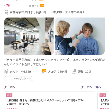
4.76
（646件）
吉祥寺駅中央口より徒歩3分 [JR中央線・京王井の頭線]
《カラー専門美容師》丁寧なカウンセリング×一度、本当の目立たない白髪ぼ
かしハイライトを試してほしい！
カット
￥6,820
ブログ
1594件
席数
12席
スマート支払いOK
クーポン
クーポン一覧へ
新規
新規
【新技術】傷まない白髪ぼかしHL&カラー+カット+7日間ケアSet
【人気
￥28270→￥14135
￥998