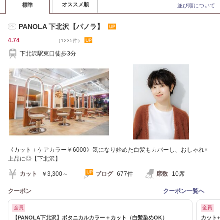
オススメ順
標準
並び順について
PANOLA 下北沢【パノラ】
PR
4.74
（1235件）
下北沢駅東口徒歩3分
《カット＋ケアカラー￥6000》気になり始めた白髪もカバーし、おしゃれ×
上品に◎【下北沢】
カット
￥3,300～
ブログ
677件
席数
10席
クーポン
クーポン一覧へ
全員
全員
【PANOLA下北沢】ボタニカルカラー＋カット（白髪染めOK）
カット