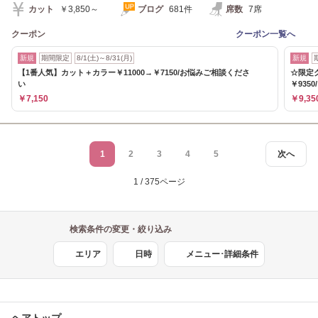
カット
￥3,850～
ブログ
681件
席数
7席
クーポン
クーポン一覧へ
新規
期間限定
8/1(土)～8/31(月)
新規
【1番人気】カット＋カラー￥11000→￥7150/お悩みご相談くださ
☆限定
い
￥9350/
￥7,150
￥9,35
1
2
3
4
5
次へ
1 / 375ページ
検索条件の変更・絞り込み
エリア
日時
メニュー･詳細条件
ヘアトップ