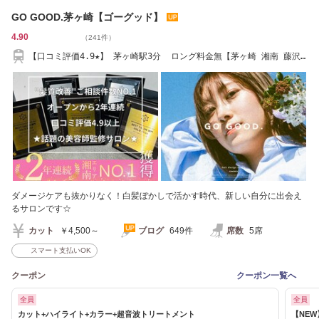
GO GOOD.茅ヶ崎【ゴーグッド】
4.90
（241件）
【口コミ評価4.9★】 茅ヶ崎駅3分 ロング料金無【茅ヶ崎 湘南 藤沢
平塚 辻堂】
ダメージケアも抜かりなく！白髪ぼかしで活かす時代、新しい自分に出会え
るサロンです☆
カット
￥4,500～
ブログ
649件
席数
5席
スマート支払いOK
クーポン
クーポン一覧へ
全員
全員
カット+ハイライト+カラー+超音波トリートメント
【NE