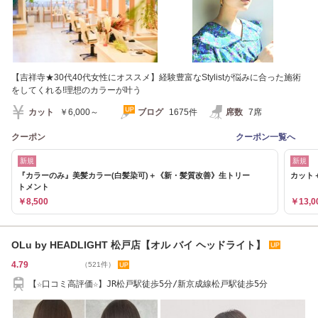
【吉祥寺★30代40代女性にオススメ】経験豊富なStylistが悩みに合った施術
をしてくれる!理想のカラーが叶う
カット
￥6,000～
ブログ
1675件
席数
7席
クーポン
クーポン一覧へ
新規
新規
『カラーのみ』美髪カラー(白髪染可)＋《新・髪質改善》生トリー
カット
トメント
￥8,500
￥13,0
OLu by HEADLIGHT 松戸店【オル バイ ヘッドライト】
4.79
（521件）
【☆口コミ高評価☆】JR松戸駅徒歩5分/新京成線松戸駅徒歩5分