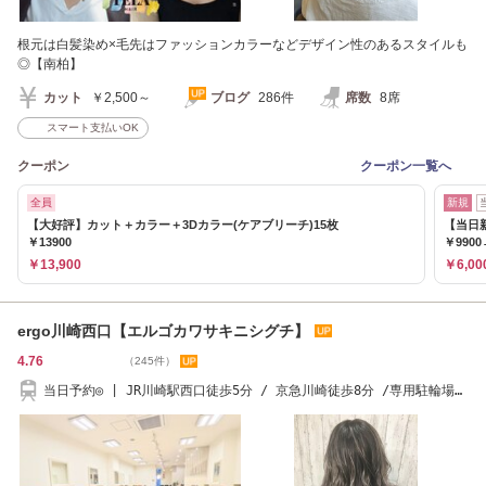
根元は白髪染め×毛先はファッションカラーなどデザイン性のあるスタイルも
◎【南柏】
カット
￥2,500～
ブログ
286件
席数
8席
スマート支払いOK
クーポン
クーポン一覧へ
全員
新規
【大好評】カット＋カラー＋3Dカラー(ケアブリーチ)15枚
【当日
￥13900
￥9900
￥13,900
￥6,00
ergo川崎西口【エルゴカワサキニシグチ】
4.76
（245件）
当日予約◎ | JR川崎駅西口徒歩5分 / 京急川崎徒歩8分 /専用駐輪場
有/髪質改善/メンズ