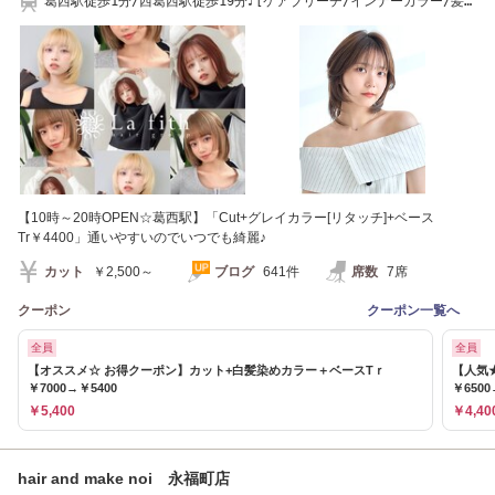
葛西駅徒歩1分/西葛西駅徒歩19分♪[ケアブリーチ/インナーカラー/髪質
改善]
【10時～20時OPEN☆葛西駅】「Cut+グレイカラー[リタッチ]+ベース
Tr￥4400」通いやすいのでいつでも綺麗♪
カット
￥2,500～
ブログ
641件
席数
7席
クーポン
クーポン一覧へ
全員
全員
【オススメ☆ お得クーポン】カット+白髪染めカラー＋ベースTｒ
【人気
￥7000→￥5400
￥6500
￥5,400
￥4,40
hair and make noi 永福町店