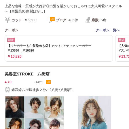
上品な色味・質感が大好評◎白髪を活かしておしゃれに大人可愛いスタイル
へ［白髪染め/白髪ぼかし］
カット
￥5,500
ブログ
405件
席数
5席
クーポン
クーポン一覧へ
新規
新規
【ツヤカラーも白髪染めも◎】カット+アディクシーカラー
【人気
￥13530→￥10820
ドスパ
￥10,820
￥13,7
美容室STROKE 八街店
4.70
（44件）
総武線八街駅徒歩２分♪〔八街/八街駅〕