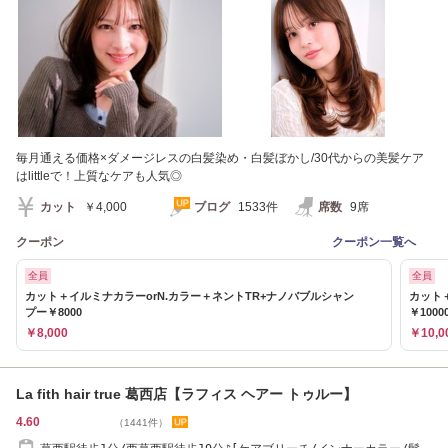
毎月通える価格×ダメージレスの白髪染め・白髪ぼかし/30代からの美髪ケア
はlittleで！上質なケアも人気◎
カット
￥4,000
ブログ
1533件
席数
9席
クーポン
クーポン一覧へ
全員
全員
カット＋イルミナカラーorN.カラー＋ネントTR+ナノバブルシャン
カット
プー￥8000
￥1000
￥8,000
￥10,0
La fith hair true 葛西店【ラフィス ヘアー トゥルー】
4.60
（1441件）