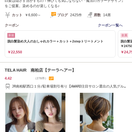
白髪は隠さず活かすもの！伸びても気にならない『魔法のカラーデザイン』
をご提案。染めるのが楽しくなる♪
カット
￥6,600～
ブログ
2425件
席数
14席
クーポン
クーポン一覧へ
新規
全員
脱白髪染め大人のおしゃれカラー＋カット＋2stepトリートメント
脱白髪
￥2475
￥22,550
￥24,7
TELA HAIR 南柏店【テーラヘアー】
4.42
（276件）
JR南柏駅西口１分/駐車場割引有り【AWARD注目サロン選出の人気グルー
プ】