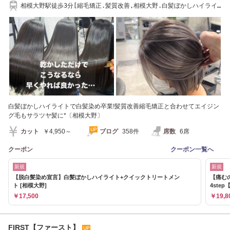
相模大野駅徒歩3分[縮毛矯正.髪質改善,相模大野.白髪ぼかしハイライ
ト,デジタルパーマ
白髪ぼかしハイライトで白髪染め卒業!髪質改善縮毛矯正と合わせてエイジン
グ毛もサラツヤ髪に*〔相模大野〕
カット
￥4,950～
ブログ
358件
席数
6席
クーポン
クーポン一覧へ
新規
新規
【脱白髪染め宣言】白髪ぼかしハイライト+クイックトリートメン
【痛む
ト [相模大野]
4step
￥17,500
￥19,8
FIRST【ファースト】