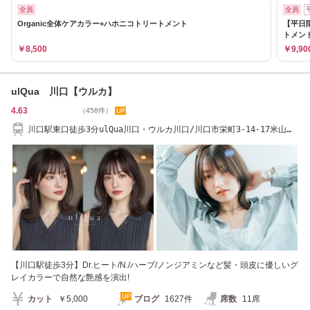
全員
全員
Organic全体ケアカラー+ハホニコトリートメント
【平日
トメント
￥8,500
￥9,90
ulQua 川口【ウルカ】
4.63
（458件）
川口駅東口徒歩3分ulQua川口・ウルカ川口/川口市栄町3-14-17米山川
口駅前ビル1階/川口
【川口駅徒歩3分】Dr.ヒート/N./ハーブ/ノンジアミンなど髪・頭皮に優しいグ
レイカラーで自然な艶感を演出!
カット
￥5,000
ブログ
1627件
席数
11席