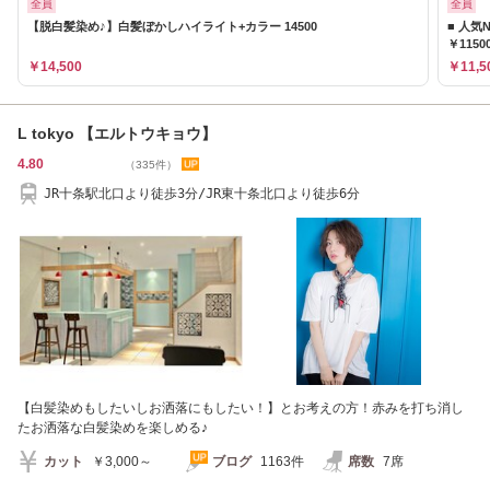
全員
全員
【脱白髪染め♪】白髪ぼかしハイライト+カラー 14500
■ 人気
￥1150
￥14,500
￥11,5
L tokyo 【エルトウキョウ】
4.80
（335件）
JR十条駅北口より徒歩3分/JR東十条北口より徒歩6分
【白髪染めもしたいしお洒落にもしたい！】とお考えの方！赤みを打ち消し
たお洒落な白髪染めを楽しめる♪
カット
￥3,000～
ブログ
1163件
席数
7席