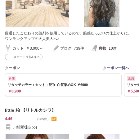
厳選したこだわりの薬剤を使用しているので、艶感たっぷりの仕上がりに。
ワンランクアップの大人美人へ♪
カット
￥3,000～
ブログ
739件
席数
10席
スマート支払いOK
クーポン
クーポン一覧へ
再来
全員
リタッチカラー＋カット＋艶Tr 白髪染めOK ￥6900
リタッチ
￥6,900
￥5,50
little 柏 【リトルカシワ】
4.46
（285件）
JR柏駅徒歩5分