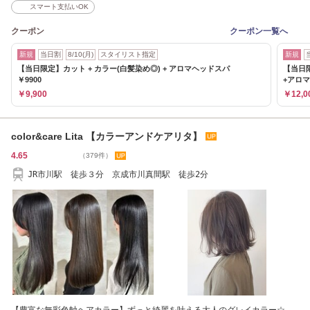
スマート支払いOK
クーポン
クーポン一覧へ
新規
当日割
8/10(月)
スタイリスト指定
新規
【当日限定】カット + カラー(白髪染め◎) + アロマヘッドスパ
【当日
￥9900
+アロ
￥9,900
￥12,0
color&care Lita 【カラーアンドケアリタ】
4.65
（379件）
JR市川駅 徒歩３分 京成市川真間駅 徒歩2分
【豊富な無彩色軸ヘアカラー】ずっと綺麗を叶える大人のグレイカラー☆