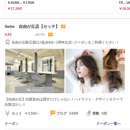
￥25300→￥17500
TR→18
￥17,500
￥18,5
Sette 自由が丘店【セッテ】
4.83
（957件）
自由が丘駅正面口/徒歩6分☆1周年記念☆クーポンをご利用ください！
【自由が丘】白髪染めは隠すだけじゃない！ハイライト・デザインカラーで
白髪ぼかし☆
カット
￥3,500～
ブログ
549件
席数
9席
クーポン
クーポン一覧へ