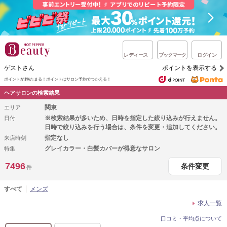
レディース
ブックマーク
ログイン
ゲストさん
ポイントを表示する
ポイントが1%たまる！
ポイントはサロン予約でつかえる！
ヘアサロンの検索結果
関東
エリア
※検索結果が多いため、日時を指定した絞り込みが行えません。
日付
日時で絞り込みを行う場合は、条件を変更・追加してください。
指定なし
来店時刻
グレイカラー・白髪カバーが得意なサロン
特集
7496
条件変更
件
すべて
メンズ
求人一覧
口コミ・平均点について