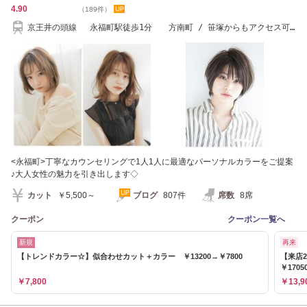
4.90
（189件）
京王井の頭線 永福町駅徒歩1分 方南町 / 笹塚からもアクセス可
能
<永福町>丁寧なカウンセリングで1人1人に最適なパーソナルカラーをご提案
♪大人女性の魅力を引き出します◇
カット
￥5,500～
ブログ
807件
席数
8席
クーポン
クーポン一覧へ
新規
再来
【トレンドカラー☆】似合わせカット＋カラー ￥13200→￥7800
【来店
￥1705
￥7,800
￥13,9