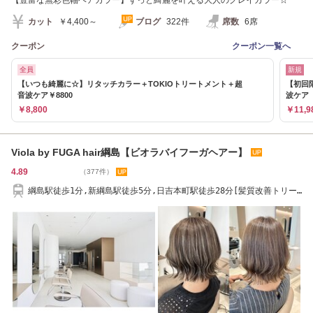
カット
￥4,400～
ブログ
322件
席数
6席
クーポン
クーポン一覧へ
全員
新規
【いつも綺麗に☆】リタッチカラー＋TOKIOトリートメント＋超
【初回限
音波ケア￥8800
波ケア 
￥8,800
￥11,9
Viola by FUGA hair綱島【ビオラバイフーガヘアー】
4.89
（377件）
綱島駅徒歩1分,新綱島駅徒歩5分,日吉本町駅徒歩28分[髪質改善トリー
トメント/メンズ]