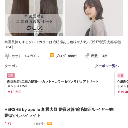
綺麗長持ちするグレイカラーは透明感ある色味が人気♪【松戸/髪質改善/学割
U24】
カット
￥4,500～
ブログ
888件
席数
13席
クーポン
クーポン一覧へ
新規
全員
新規限定♪至高の髪質へ♪カット＋カラー＆ヴァリジョアトリート
☆最新
メント￥13500
トメント
￥13,500
￥19,4
HERSHE by apollo 相模大野 髪質改善/縮毛矯正/レイヤー/白
髪ぼかしハイライト
4.73
（883件）