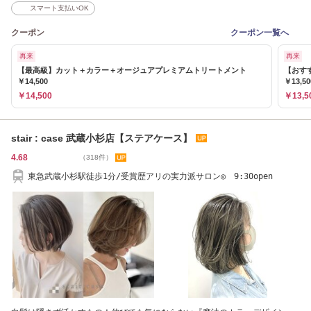
スマート支払いOK
クーポン
クーポン一覧へ
再来
再来
【最高級】カット＋カラー＋オージュアプレミアムトリートメント
【おす
￥14,500
￥13,50
￥14,500
￥13,5
stair : case 武蔵小杉店【ステアケース】
4.68
（318件）
東急武蔵小杉駅徒歩1分/受賞歴アリの実力派サロン◎ 9:30open