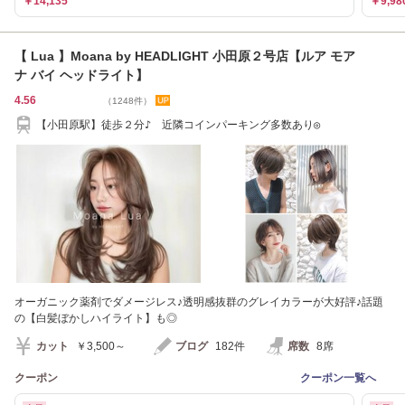
￥14,135
￥9,98
【 Lua 】Moana by HEADLIGHT 小田原２号店【ルア モア
ナ バイ ヘッドライト】
4.56
（1248件）
【小田原駅】徒歩２分♪ 近隣コインパーキング多数あり◎
オーガニック薬剤でダメージレス♪透明感抜群のグレイカラーが大好評♪話題
の【白髪ぼかしハイライト】も◎
カット
￥3,500～
ブログ
182件
席数
8席
クーポン
クーポン一覧へ