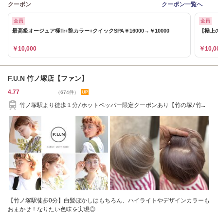
クーポン
クーポン一覧へ
全員
全員
最高級オージュア極Tr+艶カラー+クイックSPA￥16000→￥10000
【極上の
￥10,000
￥10,0
F.U.N 竹ノ塚店【ファン】
4.77
（674件）
竹ノ塚駅より徒歩１分/ホットペッパー限定クーポンあり【竹の塚/竹ノ
塚】髪質改善
【竹ノ塚駅徒歩0分】白髪ぼかしはもちろん、ハイライトやデザインカラーも
おまかせ！なりたい色味を実現◎