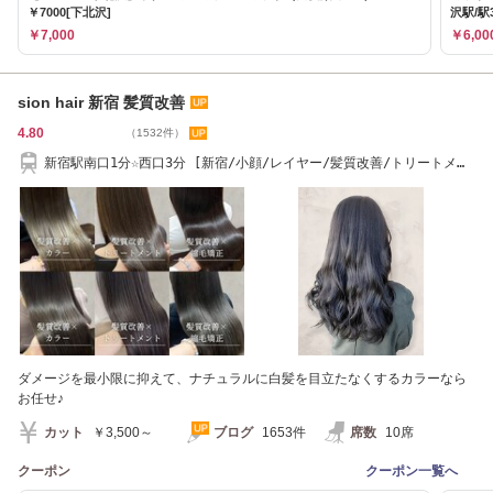
￥7000[下北沢]
沢駅/駅
￥7,000
￥6,00
sion hair 新宿 髪質改善
4.80
（1532件）
新宿駅南口1分☆西口3分 [新宿/小顔/レイヤー/髪質改善/トリートメン
ト/縮毛矯正]
ダメージを最小限に抑えて、ナチュラルに白髪を目立たなくするカラーなら
お任せ♪
カット
￥3,500～
ブログ
1653件
席数
10席
クーポン
クーポン一覧へ