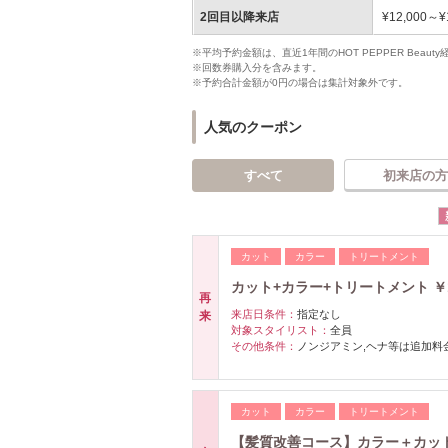
2回目以降来店
¥12,000～¥
※平均予約金額は、直近1年間のHOT PEPPER Bea
※回数券購入分を含みます。
※予約合計金額が0円の場合は集計対象外です。
人気のクーポン
すべて
初来店の方
カット
カラー
トリートメント
カット+カラー+トリートメント ￥1
再
来店日条件：
指定なし
来
対象スタイリスト：
全員
その他条件：
ノンジアミン,ヘナ等は追加料
カット
カラー
トリートメント
【髪質改善コース】カラー＋カット