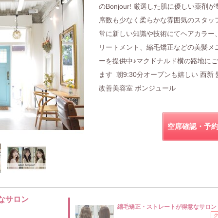
のBonjour! 厳選した肌に優しい薬剤が
席数も少なく柔らかな雰囲気のスタッ
常に新しい知識や技術にてヘアカラー
リートメント、縮毛矯正などの美髪メ
ーを提供中♪マクドナルド横の路地に
ます 朝9:30分オープンも嬉しい 西新 
改善美容室 ボンジュール
空席確認・予
なサロン
縮毛矯正・ストレートが得意なサロン