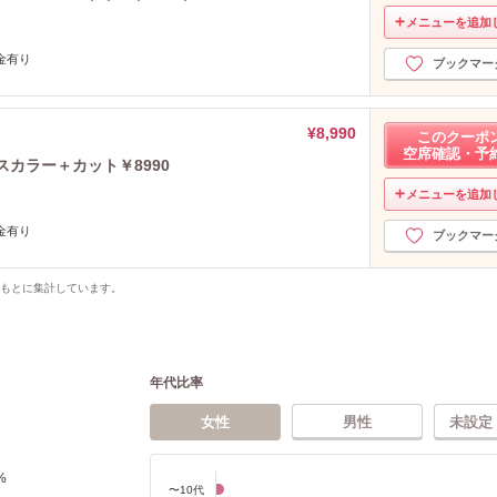
メニューを追加
金有り
ブックマー
¥8,990
このクーポ
空席確認・予
カラー＋カット￥8990
メニューを追加
金有り
ブックマー
をもとに集計しています。
年代比率
女性
男性
未設定
%
〜10代