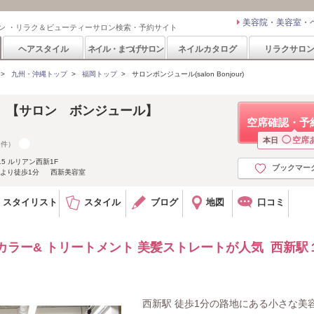
美容院・美容室・
ン ・リラク＆ビューティーサロン検索・予約サイト
ヘアスタイル
ネイル・まつげサロン
ネイルカタログ
リラクサロ
>
九州・沖縄トップ
>
福岡トップ
>
サロンボンジュール(salon Bonjour)
our! 【サロン ボンジュール】
空席確認・予
◯
空席
本日
1件）
5 ルリアン西新1F
ブックマー
口より徒歩1分 西新美容室
スタイリスト
スタイル
ブログ
地図
口コミ
カラー& トリートメント 美髪ストレートが人気 西新駅
西新駅 徒歩1分の路地にある小さな美