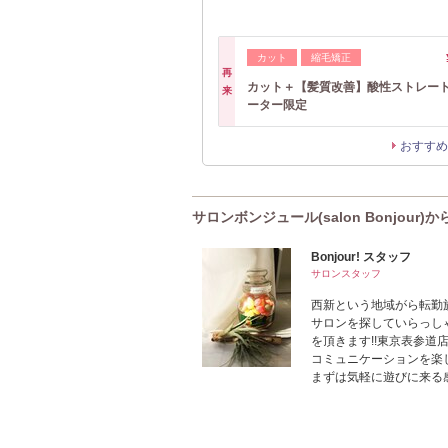
カット
縮毛矯正
再
カット＋【髪質改善】酸性ストレー
来
ーター限定
おすすめ
サロンボンジュール(salon Bonjour)
Bonjour! スタッフ
サロンスタッフ
西新という地域がら転勤
サロンを探していらっし
を頂きます!!東京表参
コミュニケーションを楽
まずは気軽に遊びに来る