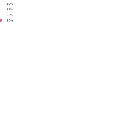
10%
21%
29%
39%