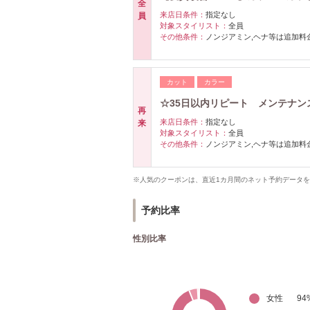
全
来店日条件：
指定なし
員
対象スタイリスト：
全員
その他条件：
ノンジアミン,ヘナ等は追加料
カット
カラー
☆35日以内リピート メンテナンス
再
来店日条件：
指定なし
来
対象スタイリスト：
全員
その他条件：
ノンジアミン,ヘナ等は追加料
※人気のクーポンは、直近1カ月間のネット予約データ
予約比率
性別比率
女性
94