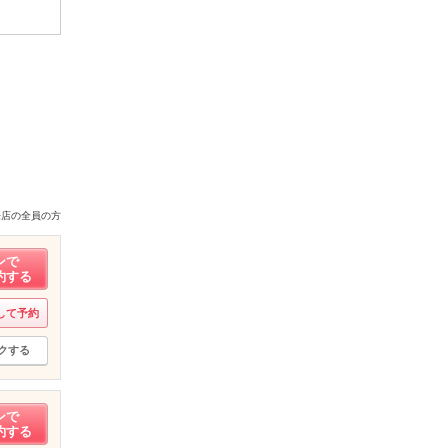
来店の全員の方
ンで
約する
して予約
クする
ンで
約する