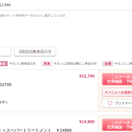
12,999
uty経由のネット予約時データをもとに集計しています。
2回目以降来店の方
新規
サロンに初来店の方
再来
サロンに2回目以降にご来店の方
全員
サロンにご
¥12,700
このクーポ
空席確認・予
2700
メニューを追加
金有り
ブックマー
¥14,900
このクーポ
空席確認・予
＋スーパートリートメント ￥14900