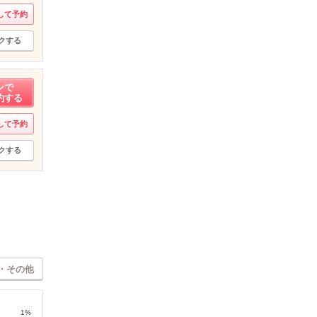
して予約
クする
ンで
約する
して予約
クする
・その他
1%