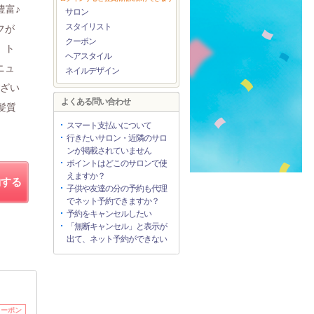
豊富♪
サロン
スタイリスト
フが
クーポン
、ト
ヘアスタイル
ニュ
ネイルデザイン
ござい
よくある問い合わせ
髪質
スマート支払いについて
行きたいサロン・近隣のサロ
ンが掲載されていません
ポイントはどこのサロンで使
えますか？
約する
子供や友達の分の予約も代理
でネット予約できますか？
予約をキャンセルしたい
「無断キャンセル」と表示が
出て、ネット予約ができない
クーポン