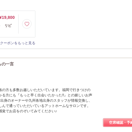
¥19,800
ト リピ
クーポンをもっと見る
からの一言
族の方も多数お越しいただいています。福岡で行きつけの
ゃる方にも『もっと早く出会いたかった!!』との嬉しいお声
道店出身のオーナーや九州各地出身のスタッフが情報交換し、
しんで通っていただいているアットホームなサロンです。
感覚でお店をのぞいてみてください♪
空席確認・予