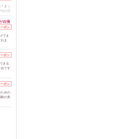
ル！まっ
がりに◎
が自慢
クーポン
けでま
なれま
クーポン
できる
すめです
クーポン
のための
感動の美