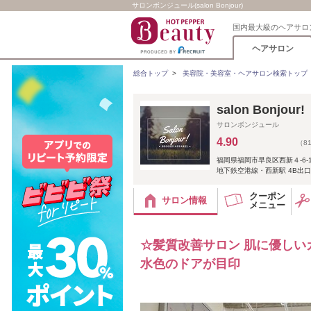
サロンボンジュール(salon Bonjour)
国内最大級のヘアサロ
ヘアサロン
総合トップ
>
美容院・美容室・ヘアサロン検索トップ
salon Bonj
サロンボンジュール
4.90
（8
福岡県福岡市早良区西新４-6-1
地下鉄空港線・西新駅 4B出
クーポン
サロン情報
メニュー
☆髪質改善サロン 肌に優しい
水色のドアが目印