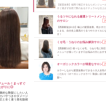
【髪質改善】福岡で矯正するならボンジュー
すぐ過ぎず自然で艶のあるナチュラルな仕上
うるツヤになれる厳選トリートメント
のサロン
【西新駅徒歩1分】極上の髪質改善。乾かすだ
とまる、自分史上最高のうるつやスタイルに
す！
くせ毛・うねりのお悩み解決サロン
【西新駅1分】様々なくせ毛、うねり毛に対応
メニューが揃っています◎お悩みの方におす
＊
オーガニックカラーが得意なサロン
カラーしながら髪質改善ができる☆大人女性
こだわり《オーガニックカラー》取扱い店◎
髪へ
ジュール！まっすぐ
上がりに◎
康的な艶髪にしたい人
のパサつきやダメージ
正と全く違う進化版縮