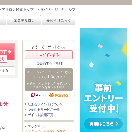
ヘアサロン検索トップ
マイページ
ヘルプ
ン
エステサロン
美容クリニック
ようこそ、ゲストさん。
約する
ログインする
あり
会員登録する（無料）
クする
ホットペッパービューティーなら
1%
ポイントが
たまる！
ためたポイントをつかっておとく
にサロンをネット予約！
１分
たまるポイントについて
つかえるサービス一覧
ポイント設定変更
ブックマーク
容室
ログインすると会員情報に保存できます