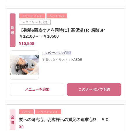
トリートメント
ヘッドスパ
スタイリスト指定
新
【美髪&頭皮ケアを同時に】高保湿TR+炭酸SP
規
￥12100～→￥10500
¥10,500
このクーポンの詳細
対象スタイリスト：
KAEDE
メニューを追加
このクーポンで予約
パーマ
トリートメント
全
髪への研究心、お客様への満足の追求心料 ￥０
員
¥0