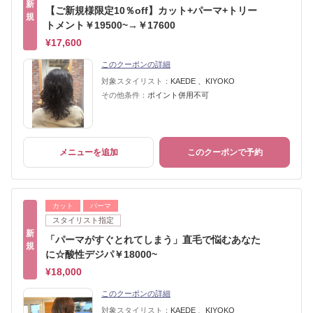
新
【ご新規様限定10％off】カット+パーマ+トリー
規
トメント￥19500~→￥17600
¥17,600
このクーポンの詳細
対象スタイリスト：
KAEDE 、KIYOKO
その他条件：
ポイント併用不可
メニューを追加
このクーポンで予約
カット
パーマ
スタイリスト指定
新
「パーマがすぐとれてしまう」直毛で悩むあなた
規
に☆酸性デジパ￥18000~
¥18,000
このクーポンの詳細
対象スタイリスト：
KAEDE 、KIYOKO