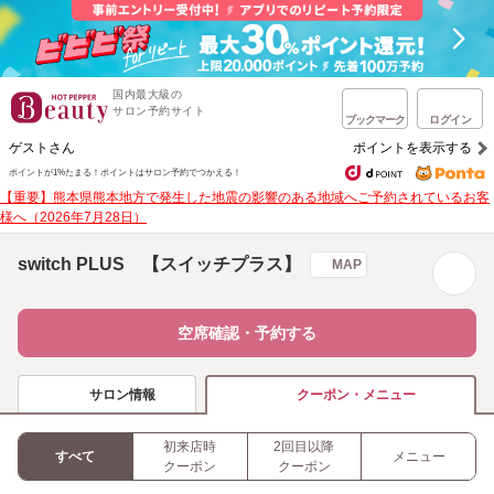
国内最大級の
サロン予約サイト
ブックマーク
ログイン
ゲストさん
ポイントを表示する
ポイントが1%たまる！
ポイントはサロン予約でつかえる！
【重要】熊本県熊本地方で発生した地震の影響のある地域へご予約されているお客
様へ（2026年7月28日）
switch PLUS 【スイッチプラス】
MAP
空席確認・予約する
サロン情報
クーポン・メニュー
初来店時
2回目以降
すべて
メニュー
クーポン
クーポン