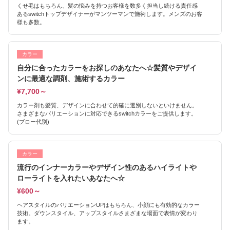
くせ毛はもちろん、髪の悩みを持つお客様を数多く担当し続ける責任感
あるswitchトップデザイナーがマンツーマンで施術します。メンズのお客
様も多数。
カラー
自分に合ったカラーをお探しのあなたへ☆髪質やデザイ
ンに最適な調剤、施術するカラー
¥7,700～
カラー剤も髪質、デザインに合わせて的確に選別しないといけません。
さまざまなバリエーションに対応できるswitchカラーをご提供します。
(ブロー代別)
カラー
流行のインナーカラーやデザイン性のあるハイライトや
ローライトを入れたいあなたへ☆
¥600～
ヘアスタイルのバリエーションUPはもちろん、小顔にも有効的なカラー
技術。ダウンスタイル、アップスタイルさまざまな場面で表情が変わり
ます。