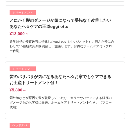
トリートメント
とにかく髪のダメージが気になって妥協なく改善したい
あなたへ☆ケアの王道oggi otto
¥13,000～
業界屈指の髪質改善に特化したoggi otto（オッジオット）。痛んだ髪に合
わせて15種類の薬剤を調剤し、施術します。お得なホームケア付（ブロ
ー代別）
トリートメント
髪のパサパサが気になるあなたへ☆お家でもケアできる
お土産トリートメント付！
¥5,800～
紫外線などが原因で髪が乾燥していたり、カラーやパーマによる軽度の
ダメージ毛のお客様に最適。ホームケアトリートメント付き。（ブロー
代別）
ヘッドスパ