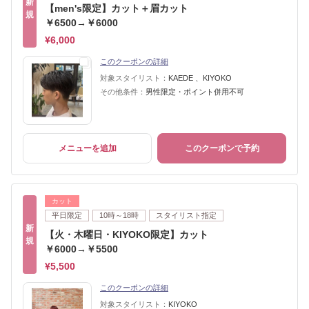
新
【men's限定】カット＋眉カット
規
￥6500→￥6000
¥6,000
このクーポンの詳細
対象スタイリスト：
KAEDE 、KIYOKO
その他条件：
男性限定・ポイント併用不可
メニューを追加
このクーポンで予約
カット
平日限定
10時～18時
スタイリスト指定
新
【火・木曜日・KIYOKO限定】カット
規
￥6000→￥5500
¥5,500
このクーポンの詳細
対象スタイリスト：
KIYOKO