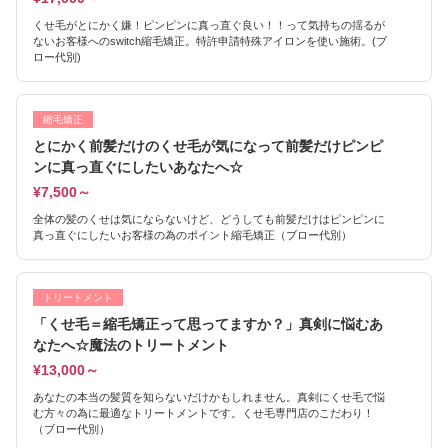
くせ毛がとにかく嫌！ピンピンに真っ直ぐ良い！！って気持ちの揺るが
ないお客様へのswitch縮毛矯正。特許申請特殊アイロンを使い施術。(ブ
ロー代別)
縮毛矯正
とにかく前髪だけのくせ毛が気になって前髪だけピンピ
ンに真っ直ぐにしたいあなたへ☆
¥7,500～
全体の髪のくせは気にならないけど、どうしても前髪だけはピンピンに
真っ直ぐにしたいお客様の為のポイント縮毛矯正（ブロー代別）
トリートメント
「くせ毛＝縮毛矯正って思ってますか？」真剣に悩むあ
なたへ☆魔法のトリートメント
¥13,000～
あなたの本当の髪質を知らないだけかもしれません。真剣にくせ毛で悩
む方々の為に最適なトリートメントです。くせ毛専門店のこだわり！
（ブロー代別）