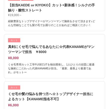
【担当KAEDE or KIYOKO】カット+新体感！シルクの手
触り・酸性ストレート
¥19,000～
経験豊富なトップデザイナーがマンツーマンで施術をさせて頂きます♪ど
んな些細なことでも髪の毛でお困りのことがあればご相談ください！
カット
真剣にくせ毛で悩んでるあなたに☆代表KANAMEがマン
ツーマンで担当 ￥8000
¥8,000
くせ毛専用カット工学FUSECUTを独自開発し、1人ひとりの頭質に最適
な施術にこだわった代表KANAMEが担当。「最新、最善より最適であ
れ」がモットー
カット
くせ毛や髪の悩みを持つ方へ☆トップデザイナー担当に
よるカット【KANAME指名不可】
¥6,000