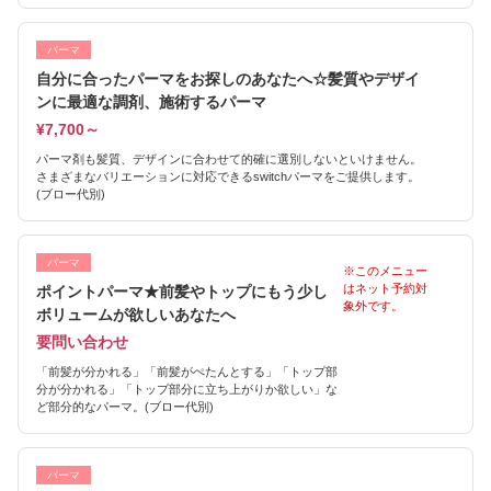
パーマ
自分に合ったパーマをお探しのあなたへ☆髪質やデザイ
ンに最適な調剤、施術するパーマ
¥7,700～
パーマ剤も髪質、デザインに合わせて的確に選別しないといけません。
さまざまなバリエーションに対応できるswitchパーマをご提供します。
(ブロー代別)
パーマ
※このメニュー
はネット予約対
ポイントパーマ★前髪やトップにもう少し
象外です。
ボリュームが欲しいあなたへ
要問い合わせ
「前髪が分かれる」「前髪がぺたんとする」「トップ部
分が分かれる」「トップ部分に立ち上がりか欲しい」な
ど部分的なパーマ。(ブロー代別)
パーマ