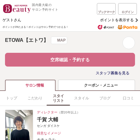
国内最大級の
サロン予約サイト
ブックマーク
ログイン
ゲストさん
ポイントを表示する
ポイントが1%たまる！
ポイントはサロン予約でつかえる！
ETOWA【エトワ】
MAP
空席確認・予約する
スタッフ募集を見る
クーポン・メニュー
サロン情報
スタイ
トップ
こだわり
スタイル
ブログ
口コミ
リスト
ディレクター
（歴20年以上）
千賀 大輔
センガ ダイスケ
得意なイメージ
ナチュラル