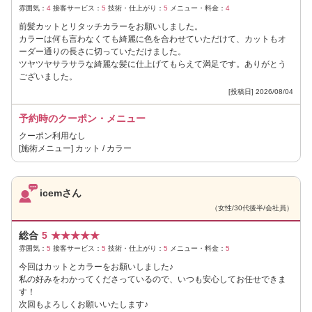
雰囲気：
4
接客サービス：
5
技術・仕上がり：
5
メニュー・料金：
4
前髪カットとリタッチカラーをお願いしました。
カラーは何も言わなくても綺麗に色を合わせていただけて、カットもオ
ーダー通りの長さに切っていただけました。
ツヤツヤサラサラな綺麗な髪に仕上げてもらえて満足です。ありがとう
ございました。
[投稿日] 2026/08/04
予約時のクーポン・メニュー
クーポン利用なし
[施術メニュー] カット / カラー
icemさん
（女性/30代後半/会社員）
総合
5
★
★
★
★
★
雰囲気：
5
接客サービス：
5
技術・仕上がり：
5
メニュー・料金：
5
今回はカットとカラーをお願いしました♪
私の好みをわかってくださっているので、いつも安心してお任せできま
す！
次回もよろしくお願いいたします♪