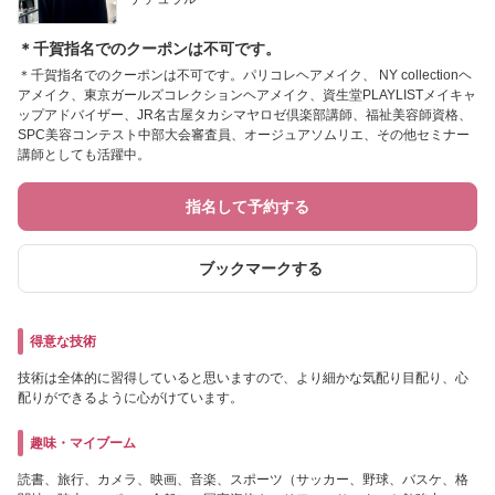
＊千賀指名でのクーポンは不可です。
＊千賀指名でのクーポンは不可です。パリコレヘアメイク、 NY collectionヘ
アメイク、東京ガールズコレクションヘアメイク、資生堂PLAYLISTメイキャ
ップアドバイザー、JR名古屋タカシマヤロゼ倶楽部講師、福祉美容師資格、
SPC美容コンテスト中部大会審査員、オージュアソムリエ、その他セミナー
講師としても活躍中。
指名して予約する
ブックマークする
得意な技術
技術は全体的に習得していると思いますので、より細かな気配り目配り、心
配りができるように心がけています。
趣味・マイブーム
読書、旅行、カメラ、映画、音楽、スポーツ（サッカー、野球、バスケ、格