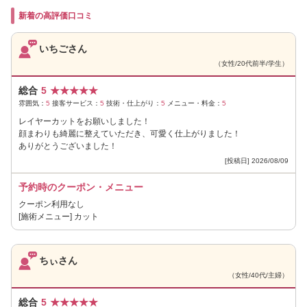
新着の高評価口コミ
いちごさん
（女性/20代前半/学生）
総合
5
★
★
★
★
★
雰囲気：
5
接客サービス：
5
技術・仕上がり：
5
メニュー・料金：
5
レイヤーカットをお願いしました！
顔まわりも綺麗に整えていただき、可愛く仕上がりました！
ありがとうございました！
[投稿日] 2026/08/09
予約時のクーポン・メニュー
クーポン利用なし
[施術メニュー] カット
ちぃさん
（女性/40代/主婦）
総合
5
★
★
★
★
★