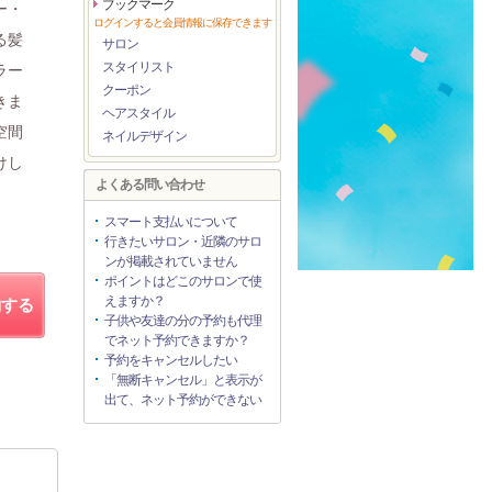
ブックマーク
ー・
ログインすると会員情報に保存できます
る髪
サロン
スタイリスト
ラー
クーポン
きま
ヘアスタイル
空間
ネイルデザイン
けし
よくある問い合わせ
スマート支払いについて
行きたいサロン・近隣のサロ
ンが掲載されていません
ポイントはどこのサロンで使
えますか？
約する
子供や友達の分の予約も代理
でネット予約できますか？
予約をキャンセルしたい
「無断キャンセル」と表示が
出て、ネット予約ができない