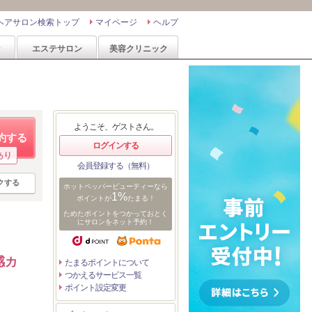
ヘアサロン検索トップ
マイページ
ヘルプ
ン
エステサロン
美容クリニック
ようこそ、ゲストさん。
約する
ログインする
あり
会員登録する（無料）
クする
ホットペッパービューティーなら
1%
ポイントが
たまる！
ためたポイントをつかっておとく
にサロンをネット予約！
感カ
たまるポイントについて
つかえるサービス一覧
ポイント設定変更