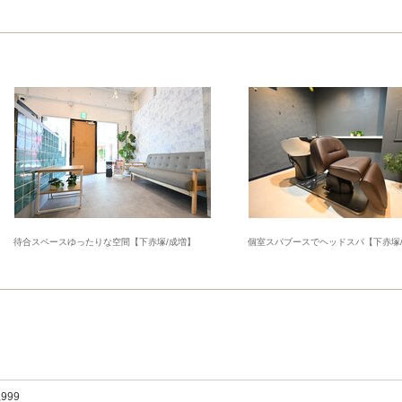
待合スペースゆったりな空間【下赤塚/成増】
個室スパブースでヘッドスパ【下赤塚
,999