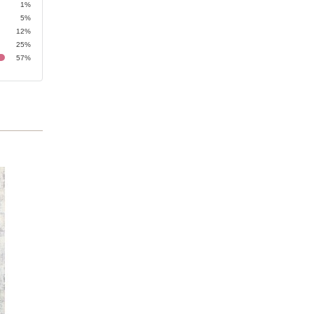
1%
5%
12%
25%
57%