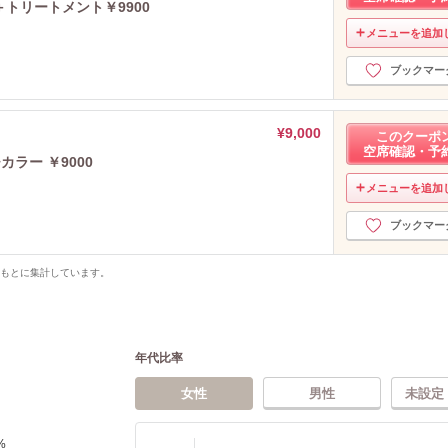
トリートメント￥9900
メニューを追加
ブックマー
¥9,000
このクーポ
空席確認・予
ラー ￥9000
メニューを追加
ブックマー
をもとに集計しています。
年代比率
女性
男性
未設定
%