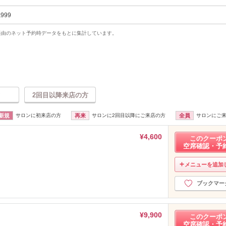
,999
uty経由のネット予約時データをもとに集計しています。
2回目以降来店の方
新規
サロンに初来店の方
再来
サロンに2回目以降にご来店の方
全員
サロンにご
¥4,600
このクーポ
空席確認・予
メニューを追加
ブックマー
¥9,900
このクーポ
空席確認・予