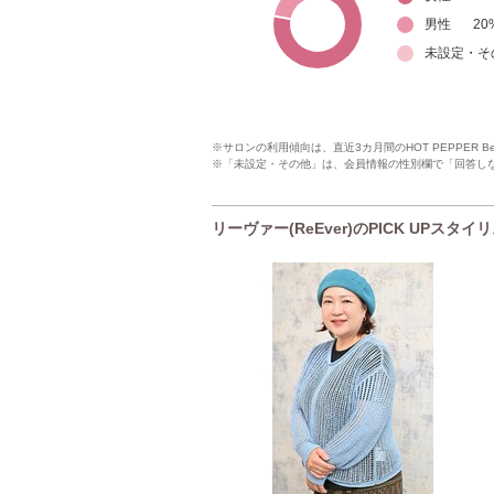
男性
20
未設定・そ
※サロンの利用傾向は、直近3カ月間のHOT PEPPER 
※「未設定・その他」は、会員情報の性別欄で「回答し
リーヴァー(ReEver)のPICK UPスタイ