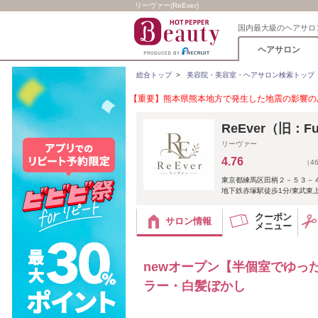
リーヴァー(ReEver)
国内最大級のヘアサロ
ヘアサロン
総合トップ
>
美容院・美容室・ヘアサロン検索トップ
【重要】熊本県熊本地方で発生した地震の影響のあ
ReEver（旧：F
リーヴァー
4.76
（4
東京都練馬区田柄２－５３－
地下鉄赤塚駅徒歩1分/東武東
クーポン
サロン情報
メニュー
newオープン【半個室でゆっ
ラー・白髪ぼかし