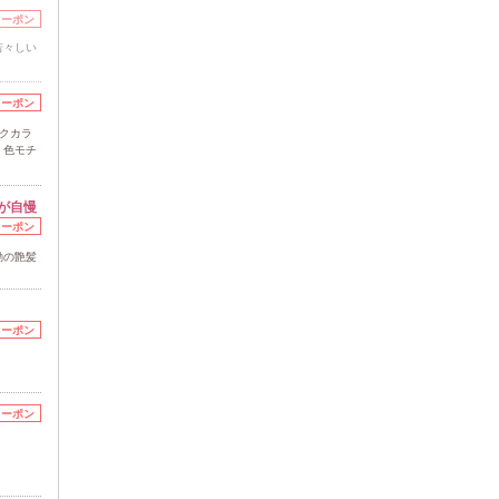
クーポン
若々しい
クーポン
クカラ
。色モチ
が自慢
クーポン
動の艶髪
クーポン
クーポン