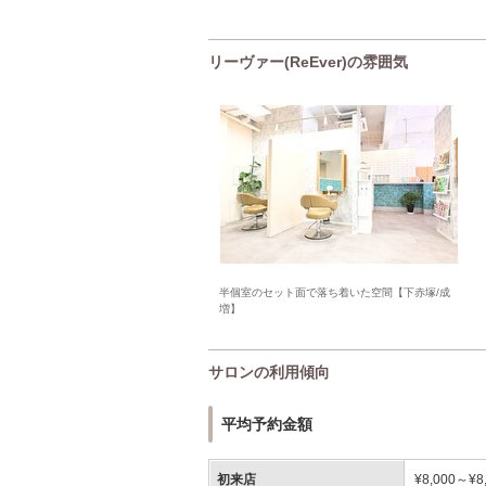
リーヴァー(ReEver)の雰囲気
半個室のセット面で落ち着いた空間【下赤塚/成
増】
サロンの利用傾向
平均予約金額
初来店
¥8,000～¥8