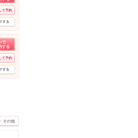
して予約
クする
ンで
約する
して予約
クする
・その他