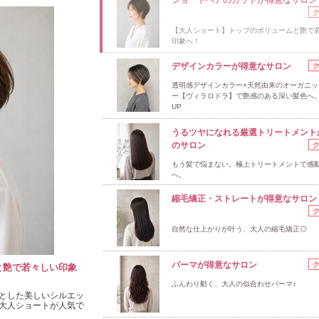
【大人ショート】トップのボリュームと艶で
印象へ！
デザインカラーが得意なサロン
透明感デザインカラー×天然由来のオーガニッ
ー【ヴィラロドラ】で艶感のある深い髪色へ
UP
うるツヤになれる厳選トリートメント
のサロン
もう髪で悩まない。極上トリートメントで感
へ。
縮毛矯正・ストレートが得意なサロン
自然な仕上がりが叶う、大人の縮毛矯正◎
パーマが得意なサロン
と艶で若々しい印象
ふんわり動く、大人の似合わせパーマ♪
とした美しいシルエッ
大人ショートが人気で