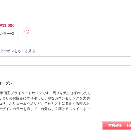
¥11,000
カラー+3
クーポンをもっと見る
オープン！
）は半個室プライベートサロンです。周りを気にせずゆったり
ひとりのお悩みに寄り添った丁寧なカウンセリングを大切
ねり、ボリューム不足など、年齢とともに変化する髪のお
デザインカラーを通して、自分らしく輝けるスタイルをご
空席確認・予