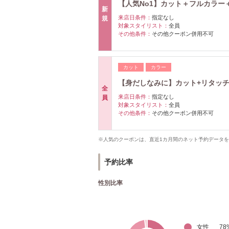
【人気No1】カット＋フルカラー＋
新
来店日条件：
指定なし
規
対象スタイリスト：
全員
その他条件：
その他クーポン併用不可
カット
カラー
【身だしなみに】カット+リタッチカ
全
来店日条件：
指定なし
員
対象スタイリスト：
全員
その他条件：
その他クーポン併用不可
※人気のクーポンは、直近1カ月間のネット予約データ
予約比率
性別比率
女性
78