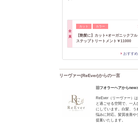
カット
カラー
全
【艶髪に】カット+オーガニックフル
員
ステップトリートメント￥11000
おすすめ
リーヴァー(ReEver)からの一言
旧フオラーヘアからnew
ReEver（リーヴァー
と過ごせる空間で、一人
にしています。白髪、う
悩みに対応。髪質改善や
提案いたします。