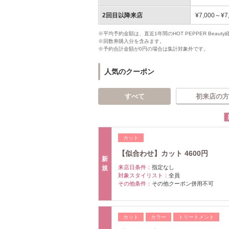
2回目以降来店
¥7,000～¥7
※平均予約金額は、直近1年間のHOT PEPPER Bea
※回数券購入分を含みます。
※予約合計金額が0円の場合は集計対象外です。
人気のクーポン
すべて
初来店の方
カット
【似合わせ】カット 4600円
新
来店日条件：
指定なし
規
対象スタイリスト：
全員
その他条件：
その他クーポン併用不可
カット
カラー
トリートメント