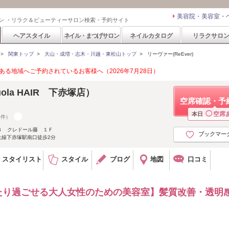
美容院・美容室・
ン ・リラク＆ビューティーサロン検索・予約サイト
ヘアスタイル
ネイル・まつげサロン
ネイルカタログ
リラクサロ
>
関東トップ
>
大山・成増・志木・川越・東松山トップ
>
リーヴァー(ReEver)
る地域へご予約されているお客様へ（2026年7月28日）
uola HAIR 下赤塚店）
空席確認・予
◯
空席
本日
6件）
４ クレドール藤 １Ｆ
ブックマー
上線下赤塚駅南口徒歩2分
スタイリスト
スタイル
ブログ
地図
口コミ
たり過ごせる大人女性のための美容室】髪質改善・透明