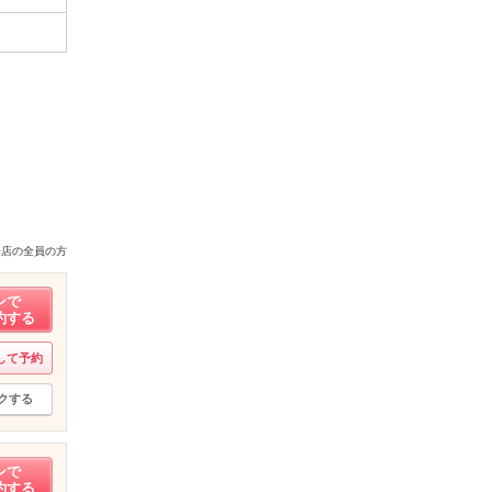
来店の全員の方
ンで
約する
して予約
クする
ンで
約する