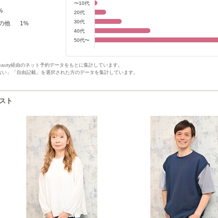
〜10代
%
20代
30代
の他
1
%
40代
50代〜
Beauty経由のネット予約データをもとに集計しています。
ない」「自由記載」を選択された方のデータを集計しています。
リスト