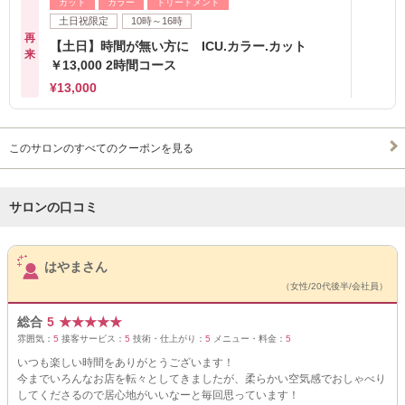
カット
カラー
トリートメント
土日祝限定
10時～16時
再
【土日】時間が無い方に ICU.カラー.カット
来
￥13,000 2時間コース
¥13,000
このサロンのすべてのクーポンを見る
サロンの口コミ
サロンPick Up
はやまさん
（女性/20代後半/会社員）
総合
5
★
★
★
★
★
雰囲気：
5
接客サービス：
5
技術・仕上がり：
5
メニュー・料金：
5
いつも楽しい時間をありがとうございます！
今までいろんなお店を転々としてきましたが、柔らかい空気感でおしゃべり
してくださるので居心地がいいなーと毎回思っています！