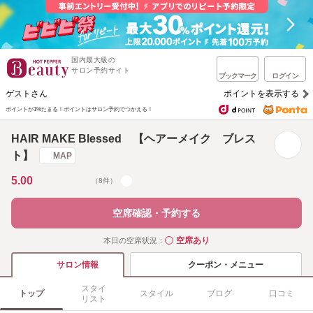
国内最大級の
サロン予約サイト
ブックマーク
ログイン
ゲストさん
ポイントを表示する
ポイントが1%たまる！
ポイントはサロン予約でつかえる！
HAIR MAKE Blessed 【ヘアーメイク ブレス
ト】
MAP
5.00
（8件）
空席確認・予約する
空席あり
本日の空席状況：
◯
クーポン・メニュー
サロン情報
スタイ
トップ
スタイル
ブログ
口コミ
リスト