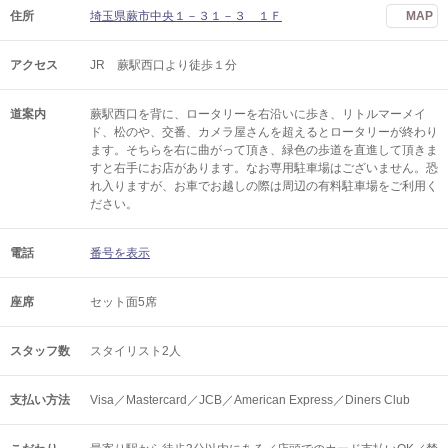
住所
埼玉県蕨市中央１－３１－３ １Ｆ
MAP
アクセス
JR 蕨駅西口より徒歩１分
道案内
蕨駅西口を背に、ロータリーを右沿いに歩き、リトルマーメイ
ド、松のや、交番、カメラ屋さんを超えるとロータリーが終わり
ます。そちらを右に曲がって頂き、緑色の歩道を直進して頂きま
すと右手にお店があります。なお専用駐車場はございません。恐
れ入りますが、お車でお越しの際は周辺の有料駐車場をご利用く
ださい。
電話
番号を表示
座席
セット面5席
スタッフ数
スタイリスト2人
支払い方法
Visa／Mastercard／JCB／American Express／Diners Club