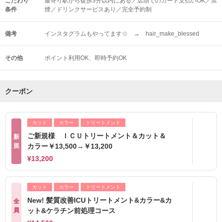
こだわり
最寄り駅から徒歩3分以内にある／店頭でのカード支払いOK／禁
条件
煙／ドリンクサービスあり／完全予約制
備考
インスタグラムもやってます☆ → hair_make_blessed
その他
ポイント利用OK
即時予約OK
クーポン
カット
カラー
トリートメント
ご新規様 ＩＣＵトリートメント＆カット＆
新
規
カラー￥13,500→￥13,200
¥13,200
カット
カラー
トリートメント
New! 髪質改善ICUトリートメント&カラー&カ
全
員
ット&ケラチン前処理コース