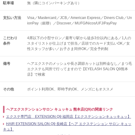
駐車場
無（隣にコインパーキングあり）
支払い方法
Visa／Mastercard／JCB／American Express／Diners Club／Un
ionPay（銀聯）／Discover／MUFG/Nicos/UFJ/PayPay
こだわり
4席以下の小型サロン／最寄り駅から徒歩3分以内にある／1人の
条件
スタイリストが仕上げまで担当／店頭でのカード支払いOK／女
性スタッフが多い／お子さま同伴OK／完全予約制
備考
ヘアエクステのメッシュや長さ調節カットは別料金なし／まつ毛
エクステも同所で行ってますので【EYELASH SALON Q9熊本
店】で検索
その他
ポイント利用OK
即時予約OK
メンズにもオススメ
ヘアエクステンションサロン キュッキュ 熊本店(Q9)の関連リンク
エクステ専門店 EXTENSION Q9 福岡店【エクステンションキュッキュッ】
HAIR EXTENSION SALON Q9 長崎店【ヘア エクステンション サロン キュッ
キュ】