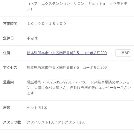
（ヘア エクステンション サロン キュッキュ クマモトテ
ン）
営業時間
１０：００～１８：００
定休日
不定休
住所
熊本県熊本市中央区南坪井町8-5 コーポ多江209
MAP
アクセス
熊本県熊本市中央区南坪井町8-5 コーポ多江209
道案内
電話番号＞＞096-351-9901＜＜パスート24駐車場隣のマンショ
ン、１階にタバコ屋さん、自動販売機の先にエレベーターござい
ます
座席
セット面1席
スタッフ数
スタイリスト1人／アシスタント1人