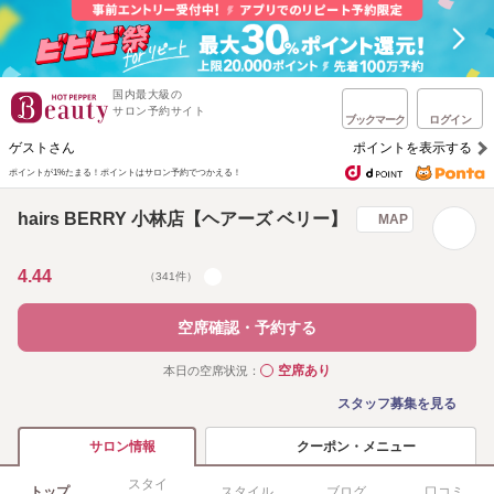
国内最大級の
サロン予約サイト
ブックマーク
ログイン
ゲストさん
ポイントを表示する
ポイントが1%たまる！
ポイントはサロン予約でつかえる！
hairs BERRY 小林店【ヘアーズ ベリー】
MAP
4.44
（341件）
空席確認・予約する
空席あり
本日の空席状況：
◯
スタッフ募集を見る
クーポン・メニュー
サロン情報
スタイ
トップ
スタイル
ブログ
口コミ