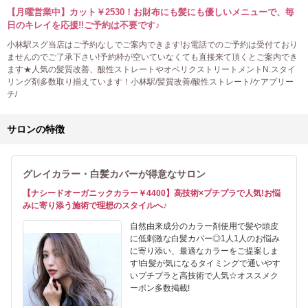
【月曜営業中】カット￥2530！お財布にも髪にも優しいメニューで、毎
日のキレイを応援!!ご予約は不要です♪
小林駅スグ当店はご予約なしでご案内できます!お電話でのご予約は受付ており
ませんのでご了承下さい!予約枠が空いていなくても直接来て頂くとご案内でき
ます★人気の髪質改善、酸性ストレートやオベリクストリートメントN.スタイ
リング剤多数取り揃えています！小林駅/髪質改善/酸性ストレート/ケアブリー
チ/
サロンの特徴
グレイカラー・白髪カバーが得意なサロン
【ナシードオーガニックカラー￥4400】高技術×プチプラで人気!お悩
みに寄り添う施術で理想のスタイルへ♪
自然由来成分のカラー剤使用で髪や頭皮
に低刺激な白髪カバー◎1人1人のお悩み
に寄り添い、最適なカラーをご提案しま
す!白髪が気になるタイミングで通いやす
いプチプラと高技術で人気☆オススメク
ーポン多数掲載!