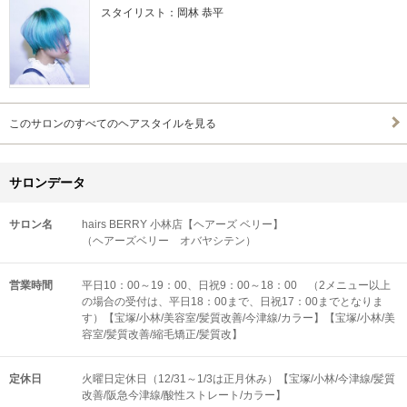
スタイリスト：岡林 恭平
このサロンのすべてのヘアスタイルを見る
サロンデータ
サロン名
hairs BERRY 小林店【ヘアーズ ベリー】
（ヘアーズベリー オバヤシテン）
営業時間
平日10：00～19：00、日祝9：00～18：00 （2メニュー以上
の場合の受付は、平日18：00まで、日祝17：00までとなりま
す）【宝塚/小林/美容室/髪質改善/今津線/カラー】【宝塚/小林/美
容室/髪質改善/縮毛矯正/髪質改】
定休日
火曜日定休日（12/31～1/3は正月休み）【宝塚/小林/今津線/髪質
改善/阪急今津線/酸性ストレート/カラー】