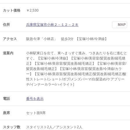
カット価格
￥2,530
住所
兵庫県宝塚市小林２－１２－２８
MAP
アクセス
阪急今津「小林店」 徒歩3分 【宝塚/小林/今津線】
道案内
小林駅東口を出て、東へまっすぐ進み、つきあたりを右に進むと
すぐ。【宝塚/小林/今津線】【宝塚/小林/美容室/髪質改善/縮毛矯
正】【宝塚/小林/美容室/髪質改善/縮毛矯正】【宝塚/小林/美容室/
髪質改善/縮毛矯正】【宝塚/小林/美容室/髪質改善/今津線/カラ
ー】【宝塚/小林/美容室/髪質改善/縮毛矯正/髪質改善/縮毛矯正/酸
性ストレート/ショート/ボブ/メンズパーマ/白髪染め/ケアブリー
チ/インナーカラー/ハイライト]
電話
番号を表示
座席
セット面9席
スタッフ数
スタイリスト2人／アシスタント2人