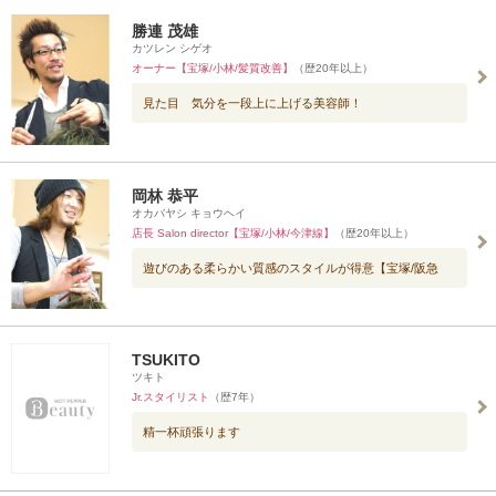
勝連 茂雄
カツレン シゲオ
オーナー【宝塚/小林/髪質改善】
（歴20年以上）
見た目 気分を一段上に上げる美容師！
岡林 恭平
オカバヤシ キョウヘイ
店長 Salon director【宝塚/小林/今津線】
（歴20年以上）
遊びのある柔らかい質感のスタイルが得意【宝塚/阪急
TSUKITO
ツキト
Jr.スタイリスト
（歴7年）
精一杯頑張ります