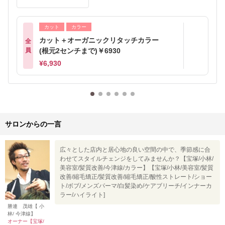
カット
カラー
カット＋オーガニックリタッチカラー
全
員
(根元2センチまで)￥6930
¥6,930
サロンからの一言
広々とした店内と居心地の良い空間の中で、季節感に合
わせてスタイルチェンジをしてみませんか？【宝塚/小林/
美容室/髪質改善/今津線/カラー】【宝塚/小林/美容室/髪質
改善/縮毛矯正/髪質改善/縮毛矯正/酸性ストレート/ショー
ト/ボブ/メンズパーマ/白髪染め/ケアブリーチ/インナーカ
ラー/ハイライト]
勝連 茂雄【 小
林/ 今津線】
オーナー【宝塚/