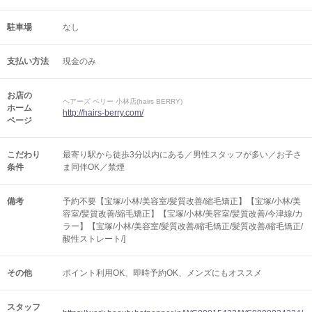
駐車場
なし
支払い方法
現金のみ
お店の
ヘアーズ ベリー 小林店(hairs BERRY)
ホーム
http://hairs-berry.com/
ページ
こだわり
最寄り駅から徒歩3分以内にある／男性スタッフが多い／お子さ
条件
ま同伴OK／禁煙
備考
予約不要【宝塚/小林/美容室/髪質改善/縮毛矯正】【宝塚/小林/美
容室/髪質改善/縮毛矯正】【宝塚/小林/美容室/髪質改善/今津線/カ
ラー】【宝塚/小林/美容室/髪質改善/縮毛矯正/髪質改善/縮毛矯正/
酸性ストレート/]
その他
ポイント利用OK
即時予約OK
メンズにもオススメ
スタッフ