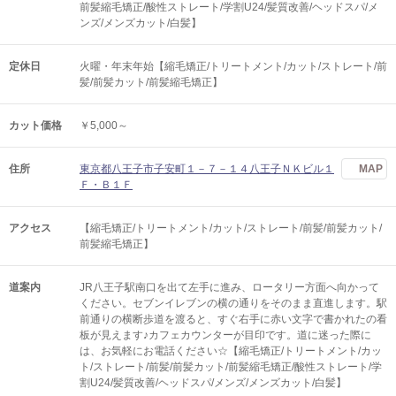
前髪縮毛矯正/酸性ストレート/学割U24/髪質改善/ヘッドスパ/メ
ンズ/メンズカット/白髪】
定休日
火曜・年末年始【縮毛矯正/トリートメント/カット/ストレート/前
髪/前髪カット/前髪縮毛矯正】
カット価格
￥5,000～
住所
東京都八王子市子安町１－７－１４八王子ＮＫビル１
MAP
Ｆ・Ｂ１Ｆ
アクセス
【縮毛矯正/トリートメント/カット/ストレート/前髪/前髪カット/
前髪縮毛矯正】
道案内
JR八王子駅南口を出て左手に進み、ロータリー方面へ向かって
ください。セブンイレブンの横の通りをそのまま直進します。駅
前通りの横断歩道を渡ると、すぐ右手に赤い文字で書かれたの看
板が見えます♪カフェカウンターが目印です。道に迷った際に
は、お気軽にお電話ください☆【縮毛矯正/トリートメント/カッ
ト/ストレート/前髪/前髪カット/前髪縮毛矯正/酸性ストレート/学
割U24/髪質改善/ヘッドスパ/メンズ/メンズカット/白髪】