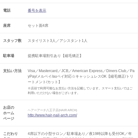
電話
番号を表示
座席
セット面4席
スタッフ数
スタイリスト3人／アシスタント1人
駐車場
提携駐車場割引あり【縮毛矯正】
支払い方法
Visa／Mastercard／JCB／American Express／Diners Club／Pa
yPay/メルペイ/auペイ対応☆キャッシュレスOK【縮毛矯正/トリ
ートメント/カット】
※店頭で利用可能なお支払い方法を記載しています。スマート支払いではご
利用いただけない場合がございます。
お店の
ヘアーアーチ八王子店(HAIR ARCH)
ホーム
http://www.hair-nail-arch.com/
ページ
こだわり
4席以下の小型サロン／駐車場あり／夜19時以降も受付OK／年