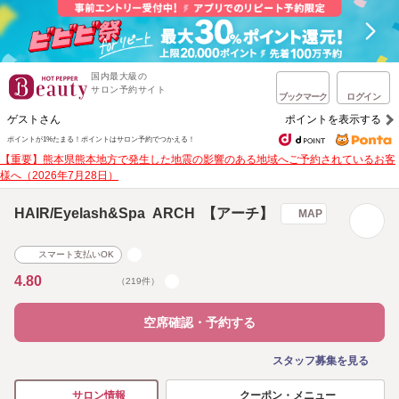
国内最大級の
サロン予約サイト
ブックマーク
ログイン
ゲストさん
ポイントを表示する
ポイントが1%たまる！
ポイントはサロン予約でつかえる！
【重要】熊本県熊本地方で発生した地震の影響のある地域へご予約されているお客
様へ（2026年7月28日）
HAIR/Eyelash&Spa ARCH 【アーチ】
MAP
スマート支払いOK
4.80
（219件）
空席確認・予約する
スタッフ募集を見る
クーポン・メニュー
サロン情報