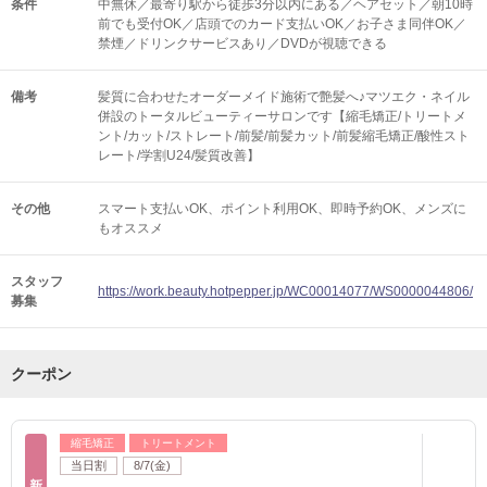
条件
中無休／最寄り駅から徒歩3分以内にある／ヘアセット／朝10時
前でも受付OK／店頭でのカード支払いOK／お子さま同伴OK／
禁煙／ドリンクサービスあり／DVDが視聴できる
備考
髪質に合わせたオーダーメイド施術で艶髪へ♪マツエク・ネイル
併設のトータルビューティーサロンです【縮毛矯正/トリートメ
ント/カット/ストレート/前髪/前髪カット/前髪縮毛矯正/酸性スト
レート/学割U24/髪質改善】
その他
スマート支払いOK
ポイント利用OK
即時予約OK
メンズに
もオススメ
スタッフ
https://work.beauty.hotpepper.jp/WC00014077/WS0000044806/
募集
クーポン
縮毛矯正
トリートメント
当日割
8/7(金)
新