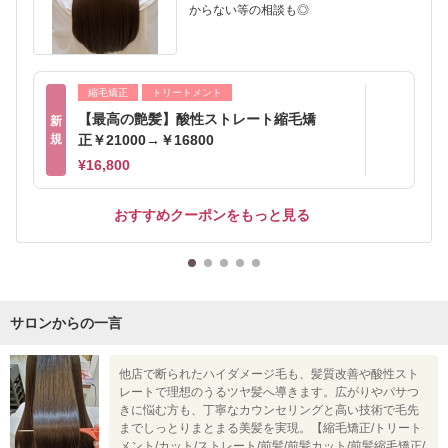
からない等の相談も◎
縮毛矯正
トリートメント
【最高の艶髪】酸性ストレート縮毛矯
新
規
正￥21000→￥16800
¥16,800
おすすめクーポンをもっと見る
サロンからの一言
他店で断られたハイダメージ毛も、髪質改善や酸性スト
レートで理想のうるツヤ髪へ導きます。広がりやパサつ
きに悩む方も、丁寧なカウンセリングと高い技術で毛先
までしっとりまとまる美髪を実現。【縮毛矯正/トリート
メント/カット/ストレート/前髪/前髪カット/前髪縮毛矯正/