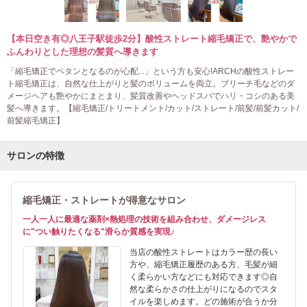
【本日空き有◎八王子駅徒歩2分】酸性ストレート縮毛矯正で、艶やかで
ふんわりとした理想の髪質へ導きます
「縮毛矯正でペタンとなるのが心配...」という方も安心!ARCHの酸性ストレー
ト縮毛矯正は、自然な仕上がりと髪のボリュームを両立。ブリーチ毛などのダ
メージヘアも艶やかにまとまり、髪質改善やヘッドスパでハリ・コシのある美
髪へ導きます。【縮毛矯正/トリートメント/カット/ストレート/前髪/前髪カット/
前髪縮毛矯正】
サロンの特徴
縮毛矯正・ストレートが得意なサロン
一人一人に最適な薬剤×熱処理の技術を組み合わせ、ダメージレス
に"つい触りたくなる"滑らか質感を実現♪
当店の酸性ストレートはカラー歴の長い
方や、縮毛矯正履歴のある方、毛髪が細
く柔らかい方などにも対応できます◎自
然な柔らかさの仕上がりになるのでスタ
イルを楽しめます。どの施術が合うか分