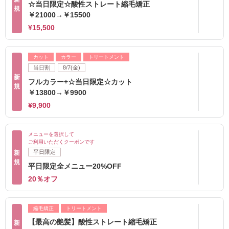
☆当日限定☆酸性ストレート縮毛矯正
規
￥21000→￥15500
¥15,500
カット
カラー
トリートメント
当日割
8/7(金)
新
フルカラー+☆当日限定☆カット
規
￥13800→￥9900
¥9,900
メニューを選択して
ご利用いただくクーポンです
平日限定
新
規
平日限定全メニュー20%OFF
20％オフ
縮毛矯正
トリートメント
【最高の艶髪】酸性ストレート縮毛矯正
新