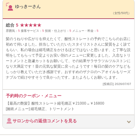
ゆっきーさん
（女性/50代）
総合
5
★
★
★
★
★
雰囲気：
5
接客サービス：
5
技術・仕上がり：
5
メニュー・料金：
5
髪のうねりや広がりを抑えたくて、酸性ストレートの予約でこちらのお店に
初めて伺いました。担当していただいたスタイリストさんに髪質をよく診て
もらい、私の場合は縮毛矯正をかけるほどではないと思います、と丁寧な説
明をしてもらって予定よりお安い別のメニューに変更しました。入念なトリ
ートメントと急遽カットをお願いして、その結果サラサラツルツルストンに
なり大満足です！昔の元気な髪質に戻ったようです！毎日の髪のケアなども
しっかり教えていただき感謝です。おすすめのザクロのヘアオイルもリーズ
ナブルで続けやすそうで良かったです。またよろしくお願いします。
[投稿日] 2026/07/07
予約時のクーポン・メニュー
【最高の艶髪】酸性ストレート縮毛矯正￥21000→￥16800
[施術メニュー] 縮毛矯正、トリートメント
サロンからの返信コメントを見る