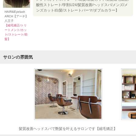
酸性ストレート/学割U24/髪質改善/ヘッドスパ/メンズ/メ
ンズカット/白髪/ストレートパーマ/ダブルカラー】
HAIR&Eyelash
ARCH【アーチ】
八王子
【縮毛矯正/トリ
ートメント/カッ
ト/ストレート/前
髪】
サロンの雰囲気
髪質改善ヘッドスパで艶髪を叶えるサロンです【縮毛矯正】