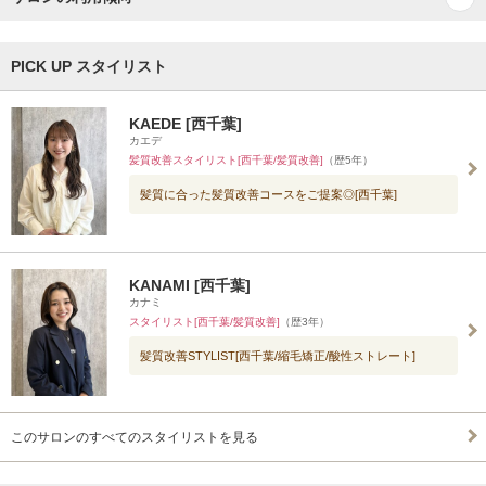
PICK UP スタイリスト
KAEDE [西千葉]
カエデ
髪質改善スタイリスト[西千葉/髪質改善]
（歴5年）
髪質に合った髪質改善コースをご提案◎[西千葉]
KANAMI [西千葉]
カナミ
スタイリスト[西千葉/髪質改善]
（歴3年）
髪質改善STYLIST[西千葉/縮毛矯正/酸性ストレート]
このサロンのすべてのスタイリストを見る