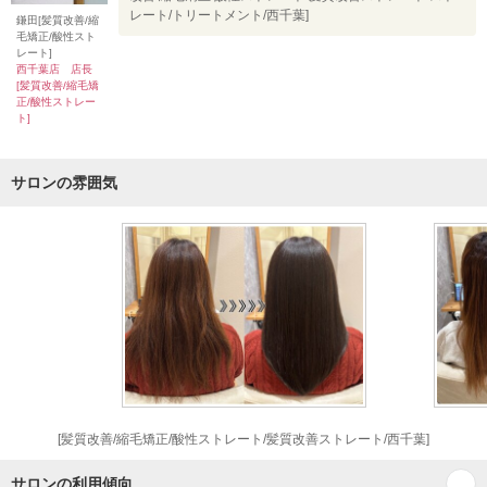
レート/トリートメント/西千葉]
鎌田[髪質改善/縮
毛矯正/酸性スト
レート]
西千葉店 店長
[髪質改善/縮毛矯
正/酸性ストレー
ト]
サロンの雰囲気
[髪質改善/縮毛矯正/酸性ストレート/髪質改善ストレート/西千葉]
サロンの利用傾向