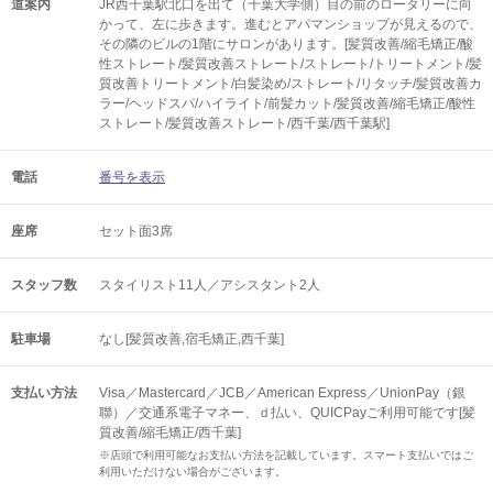
道案内
JR西千葉駅北口を出て（千葉大学側）目の前のロータリーに向
かって、左に歩きます。進むとアパマンショップが見えるので、
その隣のビルの1階にサロンがあります。[髪質改善/縮毛矯正/酸
性ストレート/髪質改善ストレート/ストレート/トリートメント/髪
質改善トリートメント/白髪染め/ストレート/リタッチ/髪質改善カ
ラー/ヘッドスパ/ハイライト/前髪カット/髪質改善/縮毛矯正/酸性
ストレート/髪質改善ストレート/西千葉/西千葉駅]
電話
番号を表示
座席
セット面3席
スタッフ数
スタイリスト11人／アシスタント2人
駐車場
なし[髪質改善,宿毛矯正,西千葉]
支払い方法
Visa／Mastercard／JCB／American Express／UnionPay（銀
聯）／交通系電子マネー、ｄ払い、QUICPayご利用可能です[髪
質改善/縮毛矯正/西千葉]
※店頭で利用可能なお支払い方法を記載しています。スマート支払いではご
利用いただけない場合がございます。