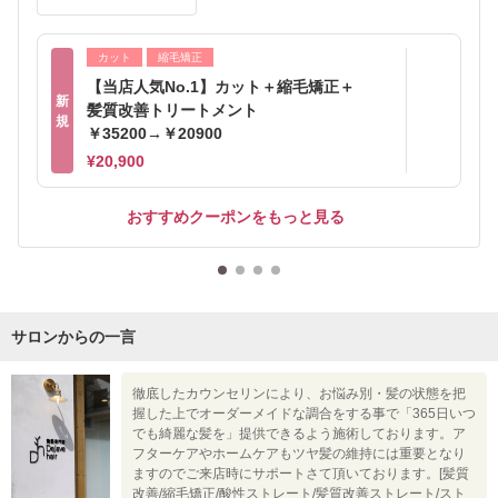
カット
縮毛矯正
【当店人気No.1】カット＋縮毛矯正＋
新
髪質改善トリートメント
規
￥35200→￥20900
¥20,900
おすすめクーポンをもっと見る
サロンからの一言
徹底したカウンセリンにより、お悩み別・髪の状態を把
握した上でオーダーメイドな調合をする事で「365日いつ
でも綺麗な髪を」提供できるよう施術しております。ア
フターケアやホームケアもツヤ髪の維持には重要となり
ますのでご来店時にサポートさて頂いております。[髪質
改善/縮毛矯正/酸性ストレート/髪質改善ストレート/スト