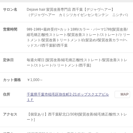
サロン名
Dejave hair 髪質改善専門店 西千葉【デジャヴヘアー】
（デジャヴヘアー カミシツカイゼンセンモンテン ニシチバ）
営業時間
9時-19時<最終受付>カット18時/カラー・パーマ17時[髪質改善/
縮毛矯正/酸性ストレート/髪質改善ストレート/ストレート/トリー
トメント/髪質改善トリートメント/白髪染め//髪質改善カラー/ヘ
ッドスパ/西千葉駅/西千葉
定休日
毎週火曜日 [髪質改善/縮毛矯正/酸性ストレート/髪質改善ストレ
ート/ストレート/トリートメント/西千葉]
カット価格
￥1,000～
住所
千葉県千葉市稲毛区弥生町2-21ポップスクエアビル
MAP
１Ｆ
アクセス
【個室あり】西千葉駅北口/30秒[髪質改善/縮毛矯正/酸性ストレ
ート]