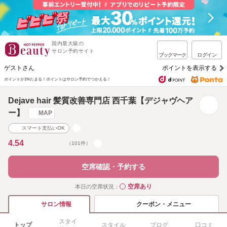
国内最大級の
サロン予約サイト
ブックマーク
ログイン
ゲストさん
ポイントを表示する
ポイントが1%たまる！
ポイントはサロン予約でつかえる！
Dejave hair 髪質改善専門店 西千葉【デジャヴヘア
ー】
MAP
スマート支払いOK
4.54
（101件）
空席確認・予約する
空席あり
本日の空席状況：
◯
クーポン・メニュー
サロン情報
スタイ
トップ
スタイル
ブログ
口コミ