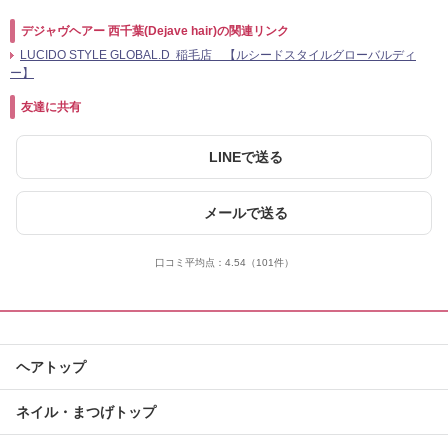
デジャヴヘアー 西千葉(Dejave hair)の関連リンク
LUCIDO STYLE GLOBAL.D 稲毛店 【ルシードスタイルグローバルディ
ー】
友達に共有
LINEで送る
メールで送る
口コミ平均点：
4.54
（101件）
ヘアトップ
ネイル・まつげトップ