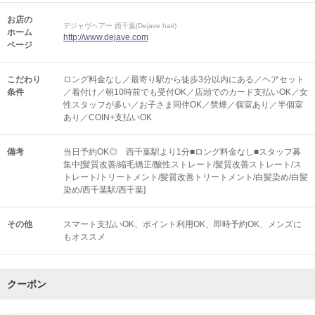
お店の
デジャヴヘアー 西千葉(Dejave hair)
ホーム
http://www.dejave.com
ページ
こだわり
ロング料金なし／最寄り駅から徒歩3分以内にある／ヘアセット
条件
／着付け／朝10時前でも受付OK／店頭でのカード支払いOK／女
性スタッフが多い／お子さま同伴OK／禁煙／個室あり／半個室
あり／COIN+支払いOK
備考
当日予約OK◎ 西千葉駅より1分■ロング料金なし■スタッフ募
集中[髪質改善/縮毛矯正/酸性ストレート/髪質改善ストレート/ス
トレート/トリートメント/髪質改善トリートメント/白髪染め/白髪
染め/西千葉駅/西千葉]
その他
スマート支払いOK
ポイント利用OK
即時予約OK
メンズに
もオススメ
クーポン