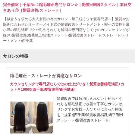
完全個室｜千葉No.1縮毛矯正専門サロン☆｜艶髪×韓国スタイル｜本日空
きあり◎［髪質改善/ストレート］
【似合うを求める大人女性の為のサロン～毎日続くツヤ髪専門店～】髪質やお
悩みに合わせたオーダーメイド式の髪質改善トリートメント・髪への負担も最
小限の縮毛矯正でクセ毛やうねりも解消◎専門店ならではのカウンセリングが
好評♪髪質改善/縮毛矯正/酸性ストレート/髪質改善ストレート/ストレート/トリ
ートメント/西千葉
サロンの特徴
縮毛矯正・ストレートが得意なサロン
カウンセリングで専門店ならではの仕上がりを！髪質改善縮毛矯正+カ
ット￥19800[西千葉/髪質改善/縮毛矯正]
髪質改善では解消しきれないくせ毛・う
ねりを縮毛矯正で改善☆丁寧なカウンセ
リングでお客様一人ひとりに合った施術
をご提案♪[西千葉/髪質改善/縮毛矯正/酸性
ストレート/髪質改善ストレート]