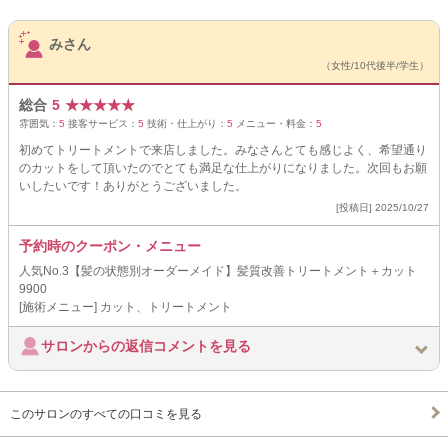
サロンPick Up
みさん
（女性/10代後半/学生）
総合
5
★
★
★
★
★
雰囲気：
5
接客サービス：
5
技術・仕上がり：
5
メニュー・料金：
5
初めてトリートメントで来店しました。みなさんとても感じよく、希望通り
のカットをして頂いたのでとても満足な仕上がりになりました。次回もお願
いしたいです！ありがとうございました。
[投稿日] 2025/10/27
予約時のクーポン・メニュー
人気No.3【髪の状態別オーダーメイド】髪質改善トリートメント＋カット
9900
[施術メニュー] カット、トリートメント
サロンからの返信コメントを見る
このサロンのすべての口コミを見る