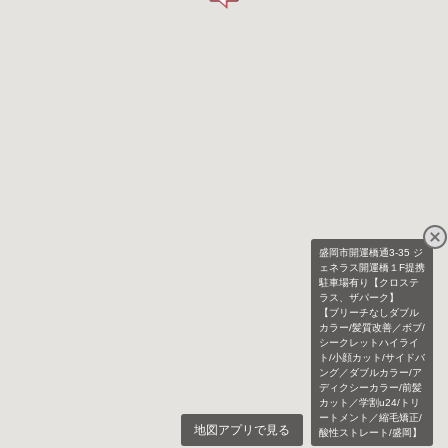
盛岡市開運橋通3-35 ジ
ェネラス開運橋１F提携
駐車場有り【クロステ
ラス、ザパーク】
【ブリーチなしダブル
カラー/髪質改善／ボブ/
シークレットハイライ
ト/小顔カット/サイドバ
ング／ダブルカラー/ア
ディクシーカラー/前髪
カット／学割u24/トリ
ートメント／縮毛矯正/
地図アプリで見る
酸性ストレート/盛岡】