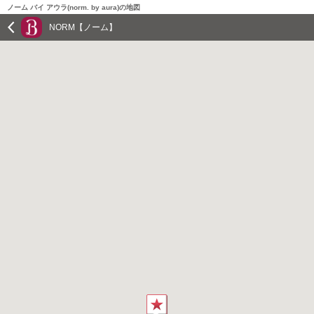
ノーム バイ アウラ(norm. by aura)の地図
NORM【ノーム】