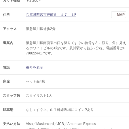
カット価格
￥2,200～
住所
兵庫県西宮市寿町５－１７－１F
MAP
アクセス
阪急夙川駅徒歩2分
道案内
阪急夙川駅南側東出口を降りてすぐの信号を左に渡り、角に見え
るホワイトビルの1階です。夙川駅から徒歩2分程。電話番号は0
798224417です。
電話
番号を表示
座席
セット面4席
スタッフ数
スタイリスト1人
駐車場
なし：すぐ上、山手幹線近場にコインPあり
支払い方法
Visa／Mastercard／JCB／American Express