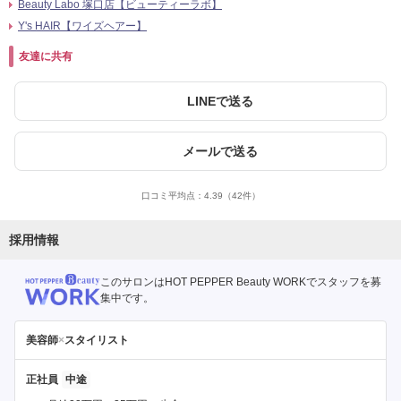
Beauty Labo 塚口店【ビューティーラボ】
Y's HAIR【ワイズヘアー】
友達に共有
LINEで送る
メールで送る
口コミ平均点：
4.39
（42件）
採用情報
このサロンはHOT PEPPER Beauty WORKでスタッフを募
集中です。
美容師
×
スタイリスト
正社員