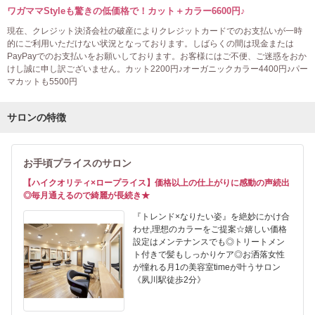
ワガママStyleも驚きの低価格で！カット＋カラー6600円♪
現在、クレジット決済会社の破産によりクレジットカードでのお支払いが一時
的にご利用いただけない状況となっております。しばらくの間は現金または
PayPayでのお支払いをお願いしております。お客様にはご不便、ご迷惑をおか
けし誠に申し訳ございません。カット2200円♪オーガニックカラー4400円♪パー
マカットも5500円
サロンの特徴
お手頃プライスのサロン
【ハイクオリティ×ロープライス】価格以上の仕上がりに感動の声続出
◎毎月通えるので綺麗が長続き★
『トレンド×なりたい姿』を絶妙にかけ合
わせ,理想のカラーをご提案☆嬉しい価格
設定はメンテナンスでも◎トリートメン
ト付きで髪もしっかりケア◎お洒落女性
が憧れる月1の美容室timeが叶うサロン
《夙川駅徒歩2分》