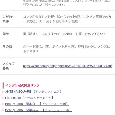
※店頭で利用可能なお支払い方法を記載しています。スマート支払いではご
利用いただけない場合がございます。
こだわり
ロング料金なし／最寄り駅から徒歩3分以内にある／店頭でのカ
条件
ード支払いOK／お子さま同伴OK／禁煙
備考
夙川駅近くにありますので、お気軽にお問い合わせ下さい！
その他
スマート支払いOK
ポイント利用OK
即時予約OK
メンズに
もオススメ
スタッフ
https://work.beauty.hotpepper.jp/WC00007013/WS0000017438/
募集
イング(ing)の関連リンク
ANTENA SQUARE 【アンテナスクエア】
r hair make【アールヘアーメイク】
Beauty Labo 岡本店 【ビューティ―ラボ】
Beauty Labo 関学前店 【ビューティーラボ】