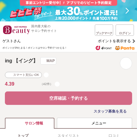
国内最大級の
サロン予約サイト
ブックマーク
ログイン
ゲストさん
ポイントを表示する
ポイントが1%たまる！
ポイントはサロン予約でつかえる！
ing 【イング】
MAP
スマート支払いOK
4.39
（42件）
空席確認・予約する
スタッフ募集を見る
メニュー
サロン情報
トップ
スタイリスト
口コミ