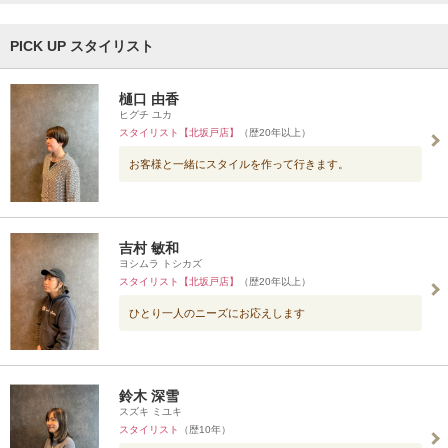
PICK UP スタイリスト
樋口 由香
ヒグチ ユカ
スタイリスト【北坂戸店】
（歴20年以上）
お客様と一緒にスタイルを作って行きます。
吉村 敏和
ヨシムラ トシカズ
スタイリスト【北坂戸店】
（歴20年以上）
ひとり一人のニーズにお応えします
鈴木 深雪
スズキ ミユキ
スタイリスト
（歴10年）