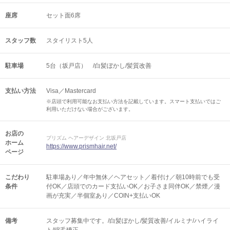
座席
セット面6席
スタッフ数
スタイリスト5人
駐車場
5台（坂戸店） /白髪ぼかし/髪質改善
支払い方法
Visa／Mastercard
※店頭で利用可能なお支払い方法を記載しています。スマート支払いではご
利用いただけない場合がございます。
お店の
プリズム ヘアーデザイン 北坂戸店
ホーム
https://www.prismhair.net/
ページ
こだわり
駐車場あり／年中無休／ヘアセット／着付け／朝10時前でも受
条件
付OK／店頭でのカード支払いOK／お子さま同伴OK／禁煙／漫
画が充実／半個室あり／COIN+支払いOK
備考
スタッフ募集中です。/白髪ぼかし/髪質改善/イルミナ/ハイライ