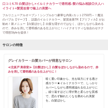
口コミ4.70 白髪ぼかし×イルミナカラーで透明感♪髪の悩み相談◎大人ハ
イライト×髪質改善で極上の美髪へ
フルリニューアルオープン！シンプルかつ豪華な内装♪カット2750円～！魔法
のバブル【マーブ】、話題のイルミナカラー、髪質改善TR【プリフィカ】がお
勧め！新メニュー【白髪ぼかし】白髪を隠すのではなく、ぼかしながら染める
ので、赤みを消して透明感のある仕上がりに！ハイクオリティな似合わせテク
で理想Styleを提供！
サロンの特徴
グレイカラー・白髪カバーが得意なサロン
≪北坂戸 美容室≫【白髪ぼかし】白髪をぼかしながら染めるので、赤
みを消して透明感のある仕上がりに！
暗く重い印象から、光を味方にする透け
感カラー★イルミナカラーで、しっかり
カバーしながら透明感溢れる仕上がりに
。繰り返すほどに増す艶と柔らかな質感
で、思わず触れたくなる褒められ美髪
を。白髪ぼかし