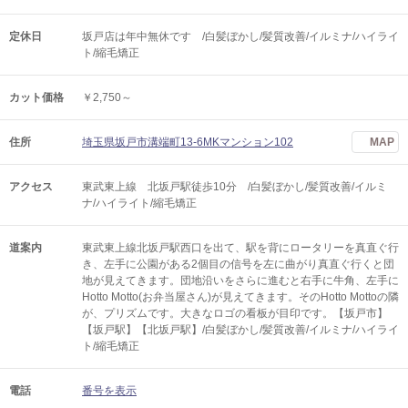
定休日
坂戸店は年中無休です /白髪ぼかし/髪質改善/イルミナ/ハイライ
ト/縮毛矯正
カット価格
￥2,750～
住所
埼玉県坂戸市溝端町13-6MKマンション102
MAP
アクセス
東武東上線 北坂戸駅徒歩10分 /白髪ぼかし/髪質改善/イルミ
ナ/ハイライト/縮毛矯正
道案内
東武東上線北坂戸駅西口を出て、駅を背にロータリーを真直ぐ行
き、左手に公園がある2個目の信号を左に曲がり真直ぐ行くと団
地が見えてきます。団地沿いをさらに進むと右手に牛角、左手に
Hotto Motto(お弁当屋さん)が見えてきます。そのHotto Mottoの隣
が、プリズムです。大きなロゴの看板が目印です。【坂戸市】
【坂戸駅】【北坂戸駅】/白髪ぼかし/髪質改善/イルミナ/ハイライ
ト/縮毛矯正
電話
番号を表示