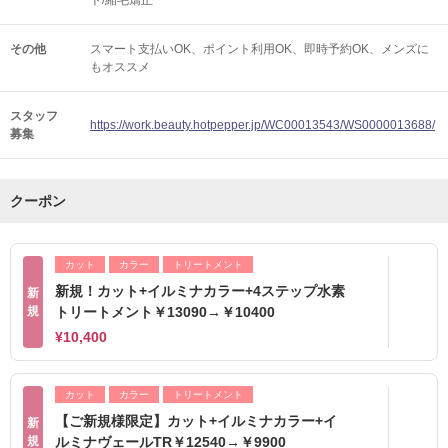
ト/縮毛矯正
その他
スマート支払いOK
ポイント利用OK
即時予約OK
メンズに
もオススメ
スタッフ
https://work.beauty.hotpepper.jp/WC00013543/WS0000013688/
募集
クーポン
カット
カラー
トリートメント
新規！カット+イルミナカラー+4ステップ水素
新
規
トリートメント￥13090→￥10400
¥10,400
カット
カラー
トリートメント
【ご新規様限定】カット+イルミナカラー+イ
新
規
ルミナヴェールTR￥12540→￥9900