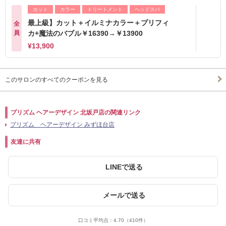
カット
カラー
トリートメント
ヘッドスパ
最上級】カット＋イルミナカラー＋プリフィ
全
員
カ+魔法のバブル￥16390→￥13900
¥13,900
このサロンのすべてのクーポンを見る
プリズム ヘアーデザイン 北坂戸店の関連リンク
プリズム ヘアーデザイン みずほ台店
友達に共有
LINEで送る
メールで送る
口コミ平均点：
4.70
（410件）