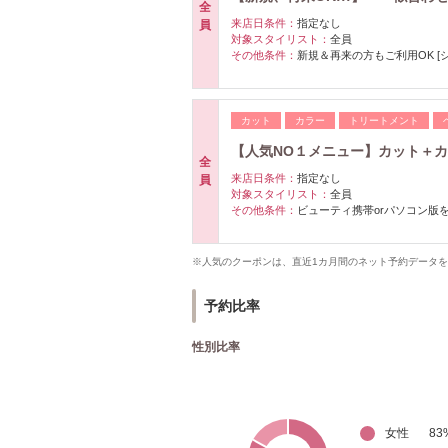
全
来店日条件：
指定なし
員
対象スタイリスト：
全員
その他条件：
新規＆再来の方もご利用OK [
カット
カラー
トリートメント
【人気NO１メニュー】カット＋カラ
全
来店日条件：
指定なし
員
対象スタイリスト：
全員
その他条件：
ビューティ携帯orパソコン版
※人気のクーポンは、直近1カ月間のネット予約データ
予約比率
性別比率
女性
83