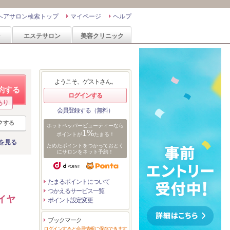
ヘアサロン検索トップ
マイページ
ヘルプ
ン
エステサロン
美容クリニック
ようこそ、ゲストさん。
約する
ログインする
あり
会員登録する（無料）
クする
ホットペッパービューティーなら
1%
ポイントが
たまる！
を見る
ためたポイントをつかっておとく
にサロンをネット予約！
たまるポイントについて
つかえるサービス一覧
イヤ
ポイント設定変更
ブックマーク
ログインすると会員情報に保存できます