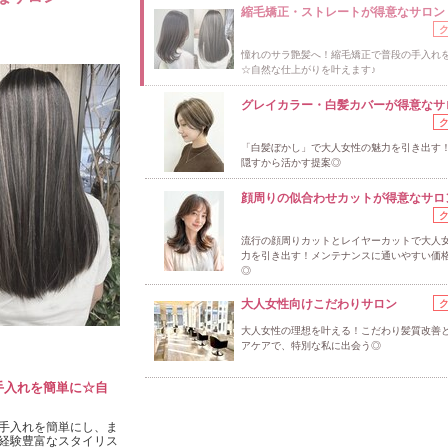
縮毛矯正・ストレートが得意なサロン
憧れのサラ艶髪へ！縮毛矯正で普段の手入れ
☆自然な仕上がりを叶えます♪
グレイカラー・白髪カバーが得意なサ
「白髪ぼかし」で大人女性の魅力を引き出す
隠すから活かす提案◎
顔周りの似合わせカットが得意なサロ
流行の顔周りカットとレイヤーカットで大人
力を引き出す！メンテナンスに通いやすい価
◎
大人女性向けこだわりサロン
大人女性の理想を叶える！こだわり髪質改善
アケアで、特別な私に出会う◎
手入れを簡単に☆自
手入れを簡単にし、ま
経験豊富なスタイリス