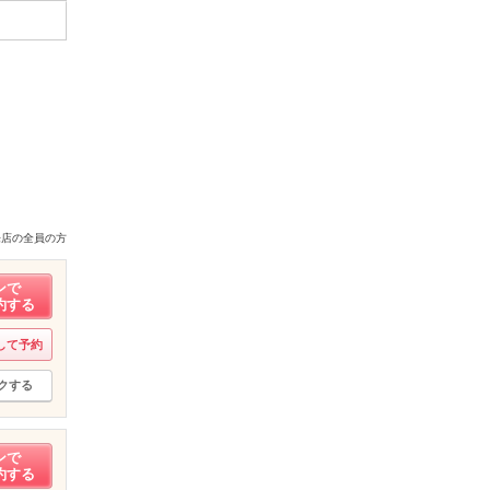
来店の全員の方
ンで
約する
して予約
クする
ンで
約する