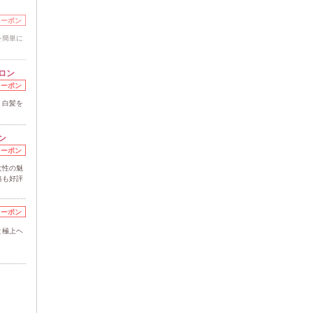
クーポン
を簡単に
ロン
クーポン
！白髪を
ン
クーポン
女性の魅
格も好評
クーポン
と極上ヘ