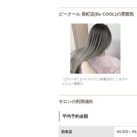
ビークール 長町店(Be COOL)の雰囲気
［ブリーチ］[ハイライト］[白髪ぼかし］カラー
メニュー豊富◎
サロンの利用傾向
平均予約金額
初来店
¥9,000～¥9