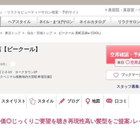
美容院・美容室・
ン ・リラク＆ビューティーサロン検索・予約サイト
ヘアスタイル
ネイル・まつげサロン
ネイルカタログ
リラクサロ
>
東北トップ
>
仙台・宮城トップ
>
ビークール 長町店(Be COOL)
町店【ビークール】
空席確認・予
◯
空席
本日
09件）
-2-10 ヨークタウン2F
ブックマー
ークベニマル様敷地内大型駐車場完備】
スタッフ募集
スタイリスト
スタイル
ブログ
地図
口コミ
評価◎じっくりご要望を聴き再現性高い髪型をご提案♪レ