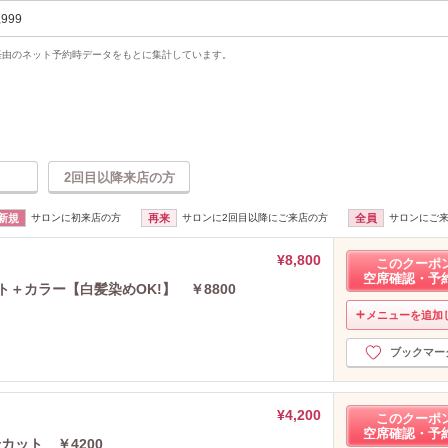
,999
uty経由のネット予約時データをもとに集計しています。
2回目以降来店の方
新規
サロンに初来店の方
再来
サロンに2回目以降にご来店の方
全員
サロンにご
¥8,800
このクーポ
空席確認・予
ト＋カラー【白髪染めOK!】 ￥8800
メニューを追加
ブックマー
¥4,200
このクーポ
空席確認・予
カット ￥4200