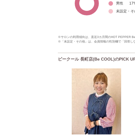
男性
17
未設定・そ
※サロンの利用傾向は、直近3カ月間のHOT PEPPER 
※「未設定・その他」は、会員情報の性別欄で「回答し
ビークール 長町店(Be COOL)のPICK