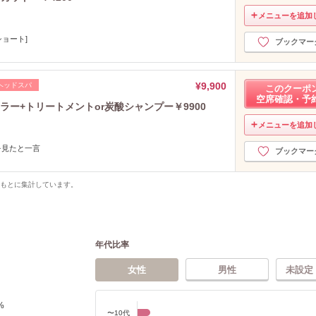
メニューを追加
ショート]
ブックマー
¥9,900
ヘッドスパ
このクーポ
空席確認・予
ー+トリートメントor炭酸シャンプー￥9900
メニューを追加
を見たと一言
ブックマー
をもとに集計しています。
年代比率
女性
男性
未設定
%
〜10代