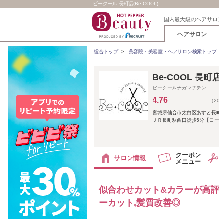
ビークール 長町店(Be COOL)
国内最大級のヘアサロ
ヘアサロン
総合トップ
>
美容院・美容室・ヘアサロン検索トップ
Be-COOL 長
ビークールナガマチテン
4.76
（2
宮城県仙台市太白区あすと長町２
ＪＲ長町駅西口徒歩5分【ヨ
クーポン
サロン情報
メニュー
似合わせカット&カラーが高
ーカット,髪質改善◎