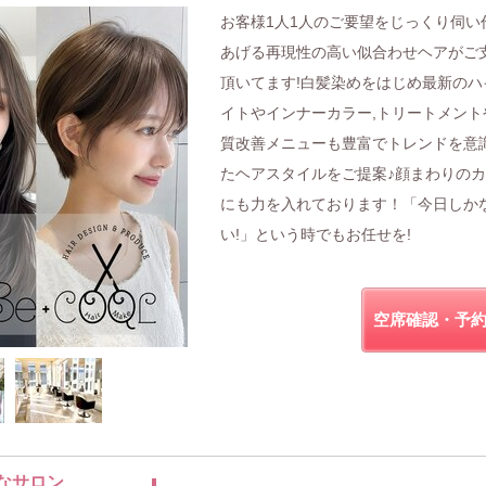
お客様1人1人のご要望をじっくり伺い
あげる再現性の高い似合わせヘアがご
頂いてます!白髪染めをはじめ最新のハ
イトやインナーカラー,トリートメント
質改善メニューも豊富でトレンドを意
たヘアスタイルをご提案♪顔まわりの
にも力を入れております！「今日しか
い!」という時でもお任せを!
空席確認・予
なサロン