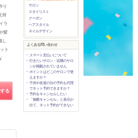
サロン
作り
スタイリスト
支持
クーポン
イラ
ヘアスタイル
ネイルデザイン
や髪
識し
よくある問い合わせ
カット
スマート支払いについて
な
行きたいサロン・近隣のサロ
ンが掲載されていません
ポイントはどこのサロンで使
えますか？
子供や友達の分の予約も代理
でネット予約できますか？
約する
予約をキャンセルしたい
「無断キャンセル」と表示が
出て、ネット予約ができない