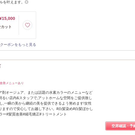
ルを叶えます。◎
¥15,000
せカット
クーポンをもっと見る
言
質改善メニューあり
ア剤オージュア、または話題の水素カラーのメニューなど
明るい店内&スタッフで,アットホームな空間をご提供致し
し,一瞬の美から継続の美を提供できるよう努めます!女性
りますので安心してお越し下さい。#白髪染め#白髪ぼかし
ラー#髪質改善#縮毛矯正#トリートメント
空席確認・予