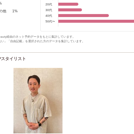
%
20代
30代
の他
1
%
40代
50代〜
Beauty経由のネット予約データをもとに集計しています。
ない」「自由記載」を選択された方のデータを集計しています。
 UPスタイリスト