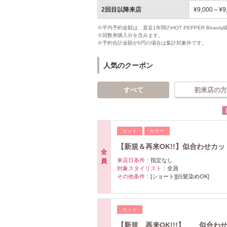
2回目以降来店
¥9,000～¥9
※平均予約金額は、直近1年間のHOT PEPPER Bea
※回数券購入分を含みます。
※予約合計金額が0円の場合は集計対象外です。
人気のクーポン
すべて
初来店の方
カット
カラー
【新規＆再来OK!!】似合わせカッ
全
来店日条件：
指定なし
員
対象スタイリスト：
全員
その他条件：
[ショート][白髪染めOK]
カット
【新規、再来OK!!!】 似合わせ