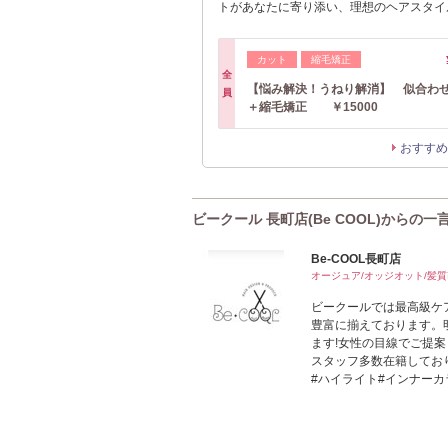
トがあなたに寄り添い、理想のヘアスタイ
カット
縮毛矯正
全
【悩み解決！うねり解消】 似合わ
員
＋縮毛矯正 ￥15000
おすすめ
ビークール 長町店(Be COOL)からの一
Be-COOL長町店
オージュア/オッジオット/髪
ビークールでは最高級ケ
豊富に揃えております。
ます!女性の目線でご提案
スタッフ多数在籍してお
#ハイライト#インナーカ