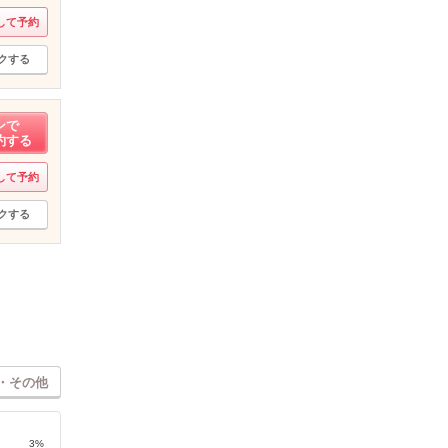
して予約
クする
ンで
約する
して予約
クする
・その他
3%