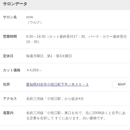
サロンデータ
サロン名
orok
（ウルク）
営業時間
9:30～18:30（カット最終受付17：30、パーマ・カラー最終受付
16：30）
定休日
毎週月曜日、第1・第3火曜日
カット価格
￥4,950～
住所
愛知県刈谷市小垣江町下半ノ木４０－３
MAP
アクセス
名鉄三河線「小垣江駅」から徒歩4分
道案内
名鉄三河線「小垣江駅」東口を出で、北に200M歩くと右手にあ
る交番を右折して すぐにあります。白い建物です。