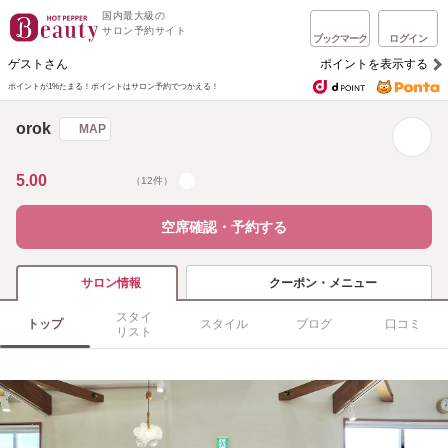
国内最大級の
サロン予約サイト
ブックマーク
ログイン
ゲストさん
ポイントを表示する
ポイントが1%たまる！
ポイントはサロン予約でつかえる！
orok
MAP
5.00
（12件）
空席確認・予約する
クーポン・メニュー
サロン情報
スタイ
トップ
スタイル
ブログ
口コミ
リスト