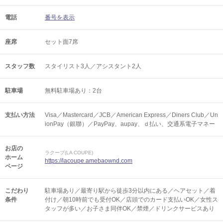
電話
番号を表示
座席
セット面7席
スタッフ数
スタイリスト3人／アシスタント2人
駐車場
無料駐車場あり：2台
支払い方法
Visa／Mastercard／JCB／American Express／Diners Club／Un
ionPay（銀聯）／PayPay、aupay、ｄ払い、交通系電子マネー
お店の
ラクープ(LA COUPE)
ホーム
https://lacoupe.amebaownd.com
ページ
こだわり
駐車場あり／最寄り駅から徒歩3分以内にある／ヘアセット／着
条件
付け／朝10時前でも受付OK／店頭でのカード支払いOK／女性ス
タッフが多い／お子さま同伴OK／禁煙／ドリンクサービスあり