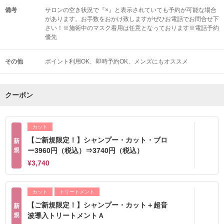
備考
サロンの空き状況で『×』と表示されていても予約が可能な場合
があります。お手数をおかけ致しますがぜひお電話でお問合せ下
さい！※施術中のマスク着用は任意となっております※電話予約
優先
その他
ポイント利用OK
即時予約OK
メンズにもオススメ
クーポン
カット
【ご新規限定！】シャンプー・カット・ブロ
新
規
ー3960円（税込）⇒3740円（税込）
¥3,740
カット
トリートメント
【ご新規限定！】シャンプー・カット＋超音
新
規
波導入トリートメントＡ