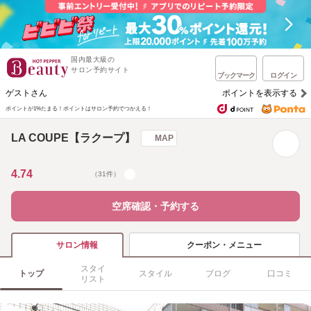
国内最大級の
サロン予約サイト
ブックマーク
ログイン
ゲストさん
ポイントを表示する
ポイントが1%たまる！
ポイントはサロン予約でつかえる！
LA COUPE【ラクープ】
MAP
4.74
（31件）
空席確認・予約する
クーポン・メニュー
サロン情報
スタイ
トップ
スタイル
ブログ
口コミ
リスト