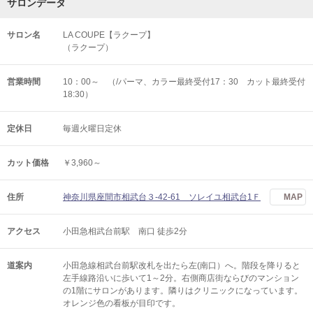
サロンデータ
サロン名
LA COUPE【ラクープ】
（ラクープ）
営業時間
10：00～ （/パーマ、カラー最終受付17：30 カット最終受付
18:30）
定休日
毎週火曜日定休
カット価格
￥3,960～
住所
神奈川県座間市相武台３-42-61 ソレイユ相武台1Ｆ
MAP
アクセス
小田急相武台前駅 南口 徒歩2分
道案内
小田急線相武台前駅改札を出たら左(南口）へ。階段を降りると
左手線路沿いに歩いて1～2分。右側商店街ならびのマンション
の1階にサロンがあります。隣りはクリニックになっています。
オレンジ色の看板が目印です。