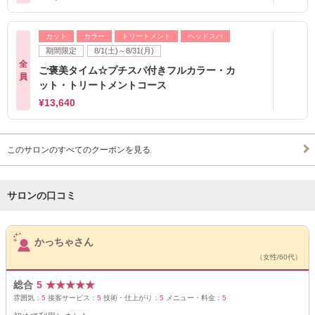
カット
カラー
トリートメント
ヘッドスパ
期間限定
8/1(土)～8/31(月)
全
ご褒美タイム☆プチスパ付きフルカラー・カ
員
ット・トリートメントコース
¥13,640
このサロンのすべてのクーポンを見る
サロンの口コミ
サロンPick Up
かっちゃさん
（女性/60代）
総合
5
★
★
★
★
★
雰囲気：
5
接客サービス：
5
技術・仕上がり：
5
メニュー・料金：
5