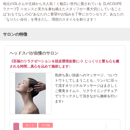
地元のOLさんや主婦から大人気！く幅広い世代に愛されている【LACOUPE
ラクープ】☆センスと実力を兼ね備えたスタッフが一番大切にしていること
は“おもてなしの心”あなたのご要望やお悩みを丁寧にカウンセリグ。あなたの
「なりたい自分」を導きだし、理想のスタイルを創ります！
サロンの特徴
ヘッドスパが自慢のサロン
《至福のリラクゼーション＆頭皮環境改善に♪》じっくりと髪も心も癒
される時間…真心を込めて施術します♪
気持ち良い頭皮へのマッサージ、ついウ
トウトしてしまうことも…リンパに沿っ
て流すオリジナルマッサージはまさしく
ご褒美タイム☆、リクライニングチェア
でリラックスして頂きながら施術を行い
ます♪
カット
その他