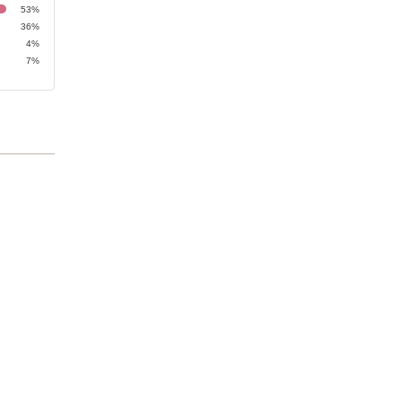
53%
36%
4%
7%