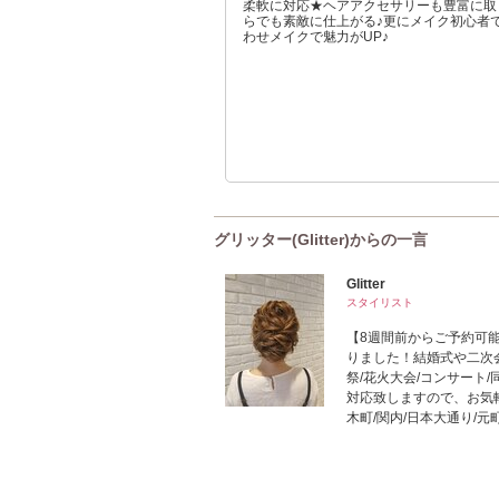
柔軟に対応★ヘアアクセサリーも豊富に取
らでも素敵に仕上がる♪更にメイク初心者
わせメイクで魅力がUP♪
グリッター(Glitter)からの一言
Glitter
スタイリスト
【8週間前からご予約可
りました！結婚式や二次会、
祭/花火大会/コンサート
対応致しますので、お気軽
木町/関内/日本大通り/