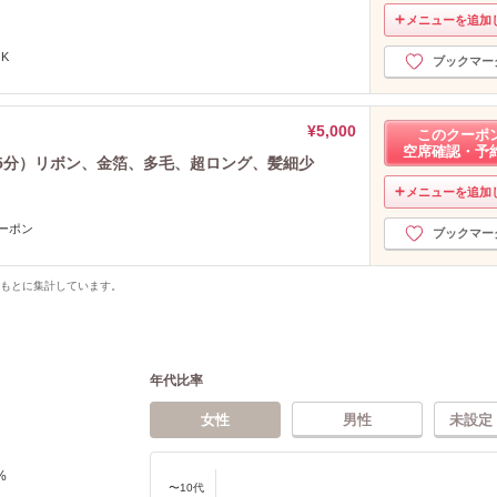
メニューを追加
K
ブックマー
¥5,000
このクーポ
空席確認・予
（45分）リボン、金箔、多毛、超ロング、髪細少
メニューを追加
ーポン
ブックマー
をもとに集計しています。
年代比率
女性
男性
未設定
%
〜10代