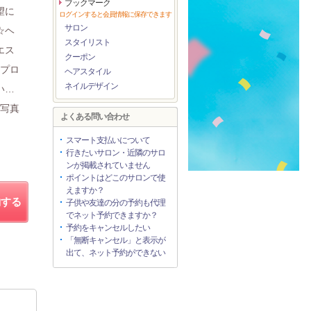
ブックマーク
望に
ログインすると会員情報に保存できます
サロン
☆ヘ
スタイリスト
エス
クーポン
をプロ
ヘアスタイル
ネイルデザイン
い…
ル写真
よくある問い合わせ
スマート支払いについて
行きたいサロン・近隣のサロ
ンが掲載されていません
ポイントはどこのサロンで使
えますか？
約する
子供や友達の分の予約も代理
でネット予約できますか？
予約をキャンセルしたい
「無断キャンセル」と表示が
出て、ネット予約ができない