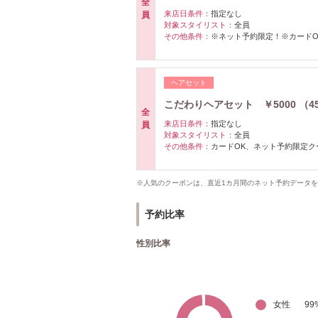
全
来店日条件：
指定なし
員
対象スタイリスト：
全員
その他条件：
※ネット予約限定！※カードO
ヘアセット
こだわりヘアセット ￥5000 
全
来店日条件：
指定なし
員
対象スタイリスト：
全員
その他条件：
カードOK、ネット予約限定ク
※人気のクーポンは、直近1カ月間のネット予約データ
予約比率
性別比率
女性
99