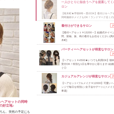
一人ひとりに似合うヘアを提案してく
ロン
【桜木町★早朝8時～受付OK】着付け＆ヘア
同時施術やメイクもOK！ランドマーク近くの
着付けができるサロン
【着付ヘアセット￥13200～】結婚式やイベン
問、留袖、振、袴の着付もお任せください[馬
木町]
パーティーヘアセットが得意なサロン
【ヘアセット￥4500★いつでも利用OK】朝
受付OK！特別な1日を華やかに彩ります♪結
ぐ◎
カジュアルアレンジが得意なサロン
【ヘアセット+フルメイク￥12000】可愛い
ンジで毎日を特別に♪女子会やデートに+メイク
車道]
＆ヘアセットの同時
の好立地♪
ろん、突然の予定にも