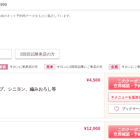
,999
uty経由のネット予約時データをもとに集計しています。
2回目以降来店の方
新規
サロンに初来店の方
再来
サロンに2回目以降にご来店の方
全員
サロンにご
¥4,500
このクーポ
空席確認・予
ップ、シニヨン、編みおろし等
メニューを追加
ブックマー
¥12,000
このクーポ
空席確認・予