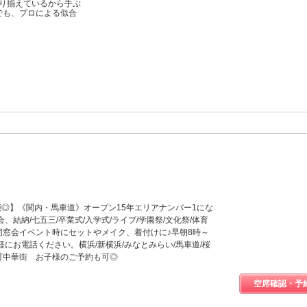
り揃えているから手ぶ
でも、プロによる似合
能◎】《関内・馬車道》オープン15年エリアナンバー1にな
結納/七五三/卒業式/入学式/ライブ/学園祭/文化祭/体育
/同窓会イベント時にセットやメイク、着付けに♪早朝8時～
にお電話ください。横浜/新横浜/みなとみらい/馬車道/桜
元町中華街 お子様のご予約も可◎
空席確認・予