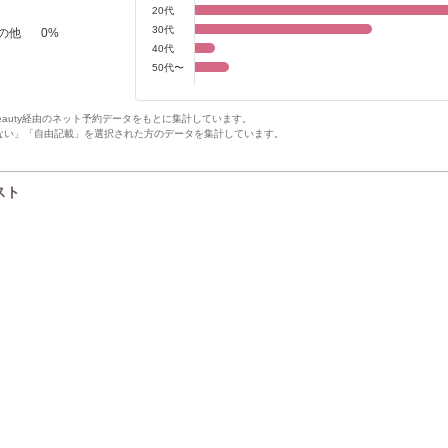
20代
30代
の他
0
%
40代
50代〜
Beauty経由のネット予約データをもとに集計しています。
ない」「自由記載」を選択された方のデータを集計しています。
リスト