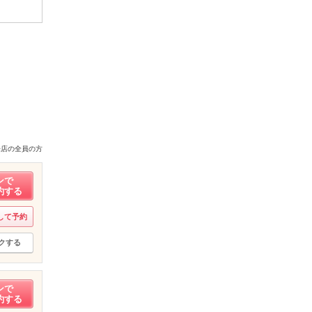
来店の全員の方
ンで
約する
して予約
クする
ンで
約する