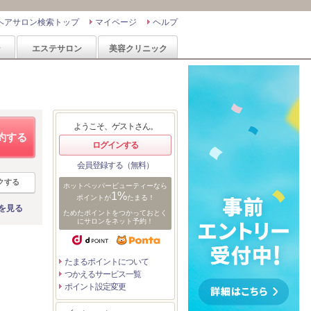
ヘアサロン検索トップ
マイページ
ヘルプ
ン
エステサロン
美容クリニック
ようこそ、ゲストさん。
約する
ログインする
会員登録する（無料）
クする
ホットペッパービューティーなら
1%
ポイントが
たまる！
を見る
ためたポイントをつかっておとく
にサロンをネット予約！
たまるポイントについて
つかえるサービス一覧
ポイント設定変更