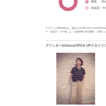
男性
0
%
未設定・そ
※サロンの利用傾向は、直近3カ月間のHOT PEPPER 
※「未設定・その他」は、会員情報の性別欄で「回答し
グリッター(Glitter)のPICK UPスタイ