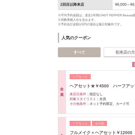
2回目以降来店
¥6,000～¥6
※平均予約金額は、直近1年間のHOT PEPPER Bea
※回数券購入分を含みます。
※予約合計金額が0円の場合は集計対象外です。
人気のクーポン
すべて
初来店の方
ヘアセット
ヘアセット★￥4500 ハーフア
全
来店日条件：
指定なし
員
対象スタイリスト：
全員
その他条件：
ネット予約限定、カード可
ヘアセット
その他
フルメイク＋ヘアセット￥12000