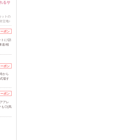
れるサ
セットの
好立地♪
クーポン
トに!訪
車道/桜
クーポン
8時から
婚式場す
クーポン
ヘアアレ
も◎[馬