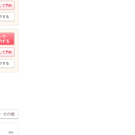
して予約
クする
ンで
約する
して予約
クする
・その他
0%