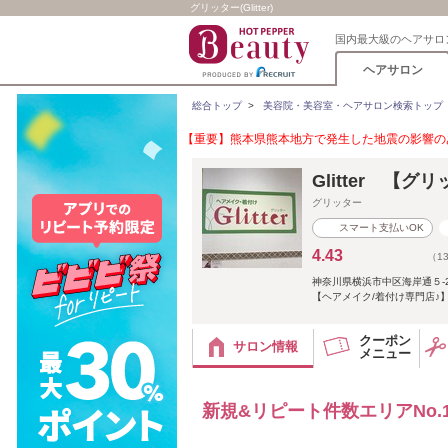
グリッター(Glitter)
国内最大級のヘアサロ
ヘアサロン
総合トップ
>
美容院・美容室・ヘアサロン検索トップ
【重要】熊本県熊本地方で発生した地震の影響のあ
Glitter 【グ
グリッター
スマート支払いOK
4.43
（1
神奈川県横浜市中区海岸通５-25
【ヘアメイク/着付け専門店♪
クーポン
サロン情報
メニュー
新規&リピート件数エリアNo.