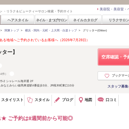
美容院・美容室・
ン ・リラク＆ビューティーサロン検索・予約サイト
ヘアスタイル
ネイル・まつげサロン
ネイルカタログ
リラクサロ
>
関東トップ
>
横浜・関内・元町・上大岡・白楽トップ
>
グリッター(Glitter)
る地域へご予約されているお客様へ（2026年7月28日）
リッター】
空席確認・予
34件）
ブックマー
-2 シャレール海岸通 2F
】みなとみらい線馬車道駅4番徒歩3分、JR桜木町東口10分
スタッフ募集
スタイリスト
スタイル
ブログ
地図
口コミ
1★ ご予約は8週間前から可能◎