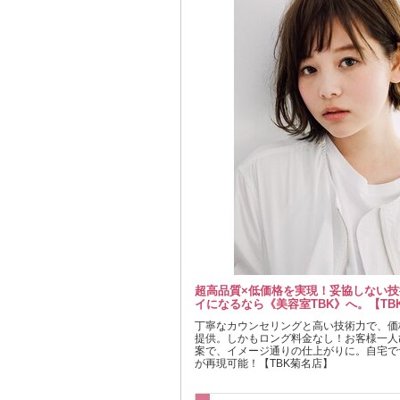
超高品質×低価格を実現！妥協しない技
イになるなら《美容室TBK》へ。【TB
丁寧なカウンセリングと高い技術力で、価
提供。しかもロング料金なし！お客様一人
案で、イメージ通りの仕上がりに。自宅で
が再現可能！【TBK菊名店】