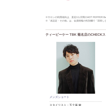
※サロンの利用傾向は、直近3カ月間のHOT PEPPER 
※「未設定・その他」は、会員情報の性別欄で「回答し
ティービーケー TBK 菊名店のCHECK
メンズショート
スタイリスト：
五十嵐 敏