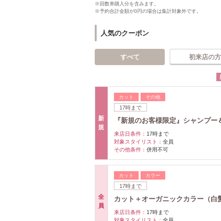
※回数券購入分を含みます。
※予約合計金額が0円の場合は集計対象外です。
人気のクーポン
すべて
初来店の方
カット
その他
17時まで
新
『新規のお客様限定』シャンプー＆
規
来店日条件：
17時まで
対象スタイリスト：
全員
その他条件：
併用不可
カット
カラー
17時まで
全
カット＋オーガニックカラー（白髪
員
来店日条件：
17時まで
対象スタイリスト：
全員