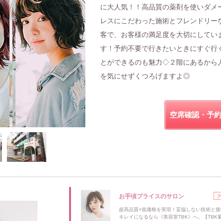
に大人気！！高品質の薬剤を使いダメ
レスにこだわった施術とフレンドリー
客で、お客様の満足度を大切にしてい
す！予約不要で行きたいときにすぐ行
とができるのも魅力◇２階にあるから
を気にせずくつろげますよ◎
空席確認・予
お手頃プライスのサロン
超高品質×低価格を実現！妥協しない技術と接
キレイになるなら《美容室TBK》へ。【TBK