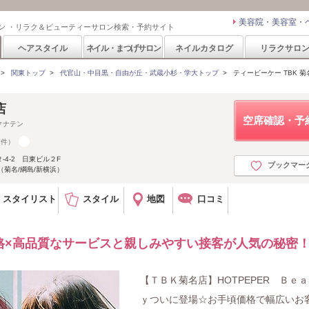
美容院・美容室・
ン ・リラク＆ビューティーサロン検索・予約サイト
ヘアスタイル
ネイル・まつげサロン
ネイルカタログ
リラクサロ
>
関東トップ
>
代官山・中目黒・自由が丘・武蔵小杉・学大トップ
>
ティービーケー TBK 菊
店
空席確認・予
クナテン
1件）
4-2 日東ビル２F
ブックマー
（菊名/綱島/新横浜）
スタイリスト
スタイル
地図
口コミ
格×高品質なサービスと親しみやすい接客が人気の秘密
【ＴＢＫ菊名店】HOTPEPER Ｂｅ
ｙついに登場☆お手頃価格で幅広いお