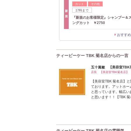
カット
その他
17時まで
新
規
『新規のお客様限定』シャンプー＆
ングカット ￥2750
おすすめ
ティービーケー TBK 菊名店からの一言
五十嵐敏 【美容室TBK
店長 【美容室TBK菊名店】
【美容室TBK 菊名店
ております。アットホー
と思っています。幅広い
と思います！！【TBK 菊
ティービーケー TBK 菊名店の雰囲気