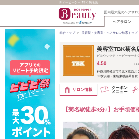
ティービーケー TBK 菊名店
国内最大級のヘアサロ
ヘアサロン
総合トップ
>
美容院・美容室・ヘアサロン検索トップ
美容室TBK菊名
ビヨウシツティービーケーキ
4.50
（1
神奈川県横浜市港北区篠原北２-
JR横浜線・東急東横線菊名駅
クーポン
サロン情報
メニュー
【菊名駅徒歩3分♪】お手頃価