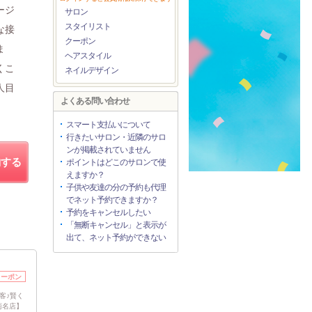
ージ
サロン
スタイリスト
な接
クーポン
ま
ヘアスタイル
くこ
ネイルデザイン
人目
よくある問い合わせ
スマート支払いについて
行きたいサロン・近隣のサロ
ンが掲載されていません
約する
ポイントはどこのサロンで使
えますか？
子供や友達の分の予約も代理
でネット予約できますか？
予約をキャンセルしたい
「無断キャンセル」と表示が
出て、ネット予約ができない
クーポン
客♪賢く
菊名店】