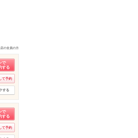
来店の全員の方
ンで
約する
して予約
クする
ンで
約する
して予約