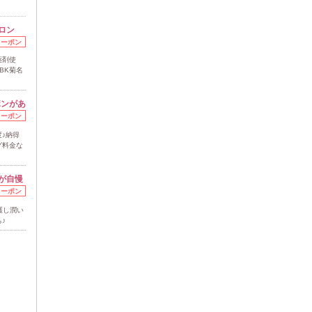
ロン
クーポン
薬剤使
BK菊名
ポンがあ
クーポン
♪納得
グ料金な
が自慢
クーポン
護し潤い
♪