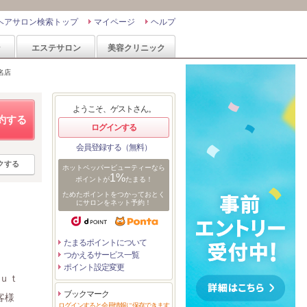
ヘアサロン検索トップ
マイページ
ヘルプ
ン
エステサロン
美容クリニック
名店
ようこそ、ゲストさん。
約する
ログインする
会員登録する（無料）
クする
ホットペッパービューティーなら
1%
ポイントが
たまる！
ためたポイントをつかっておとく
にサロンをネット予約！
！
たまるポイントについて
つかえるサービス一覧
ポイント設定変更
ａｕｔ
ブックマーク
客様
ログインすると会員情報に保存できます