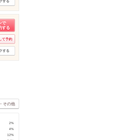
クする
ンで
約する
して予約
クする
・その他
2%
4%
12%