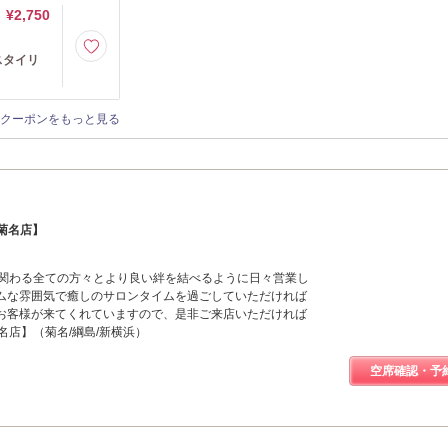
¥2,750
スタイリ
クーポンをもっと見る
菊名店】
】と関わる全ての方々とより良い絆を結べるように日々営業し
ムな雰囲気で癒しのサロンタイムを過ごしていただければ
お客様が来てくれていますので、是非ご来店いただければ
名店】（菊名/綱島/新横浜）
空席確認・予