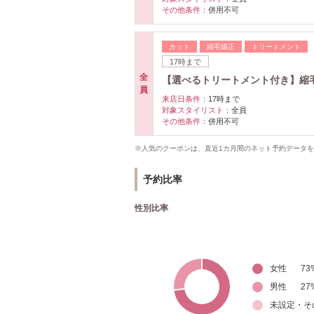
その他条件：
併用不可
カット
縮毛矯正
トリートメント
17時まで
全
【選べるトリートメント付き】縮毛
員
来店日条件：
17時まで
対象スタイリスト：
全員
その他条件：
併用不可
※人気のクーポンは、直近1カ月間のネット予約データ
予約比率
性別比率
女性
73
男性
27
未設定・そ