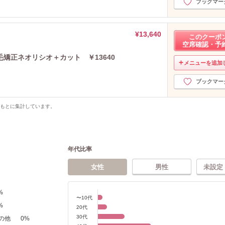
ブックマー
¥13,640
このクーポ
空席確認・予
矯正ネオリシオ＋カット ￥13640
メニューを追加
ブックマー
をもとに集計しています。
年代比率
女性
男性
未設定
%
〜10代
%
20代
30代
の他
0
%