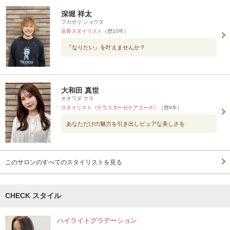
深堀 祥太
フカボリ ショウタ
店長スタイリスト
（歴10年）
『なりたい』を叶えませんか？
大和田 真世
オオワダ マヨ
スタイリスト《ケラスターゼケアコーチ》
（歴9年）
あなただけの魅力を引き出しピュアな美しさを
このサロンのすべてのスタイリストを見る
CHECK スタイル
ハイライトグラデーション