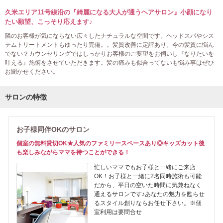
久米エリア11号線沿の『綺麗になる大人が通うヘアサロン』小顔になり
たい願望、こっそり応えます♪
隣のお客様が気にならない広々したナチュラルな空間です。ヘッドスパやシス
テムトリートメントもゆったり完備。。髪質改善に定評あり。今の髪質に悩ん
でない？カウンセリングではしっかりお客様のご要望をお伺いし『なりたいを
叶える』施術をさせていただきます。髪の痛みも似合ってないも悩み事はぜひ
お聞かせください。
サロンの特徴
お子様同伴OKのサロン
個室の無料貸切OK★人気のファミリースペースあり◎キッズカット後
も楽しみながらママを待つことができる！
忙しいママでもお子様と一緒にご来店
OK！お子様と一緒に2名同時施術も可能
だから、平日の空いた時間に気兼ねなく
通えるサロンです♪あなたの魅力を甦らせ
るスタイル創りならお任せ下さい。※個
室利用は要問合せ