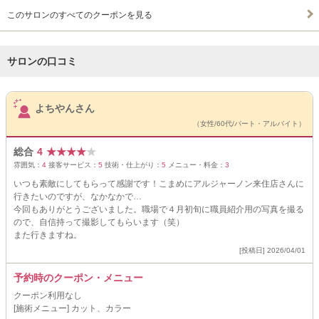
このサロンのすべてのクーポンを見る
サロンの口コミ
サロンPick Up
よちやんさん
（女性/60代/パート・アルバイト）
総合
4
★
★
★
★
★
雰囲気：
4
接客サービス：
5
技術・仕上がり：
5
メニュー・料金：
3
いつも素敵にしてもらって感謝です！こまめにアルジャーノン来住店さんに
行きたいのですが、なかなかで…
今回もありがとうございました。職場で４月初旬に職員紹介用の写真を撮る
ので、自信持って撮影してもらいます（笑）
また行きますね。
[投稿日] 2026/04/01
予約時のクーポン・メニュー
クーポン利用なし
[施術メニュー] カット、カラー