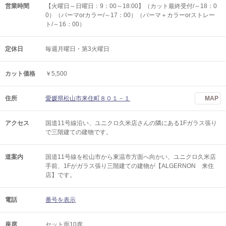
営業時間
【火曜日～日曜日：9：00～18:00】（カット最終受付/～18：0
0）（パーマorカラー/～17：00）（パーマ＋カラーorストレー
ト/～16：00）
定休日
毎週月曜日・第3火曜日
カット価格
￥5,500
住所
愛媛県松山市来住町８０１－１
MAP
アクセス
国道11号線沿い、ユニクロ久米店さんの隣にある1Fガラス張り
で三階建ての建物です。
道案内
国道11号線を松山市から東温市方面へ向かい、ユニクロ久米店
手前、1Fがガラス張り三階建ての建物が【ALGERNON 来住
店】です。
電話
番号を表示
座席
セット面10席