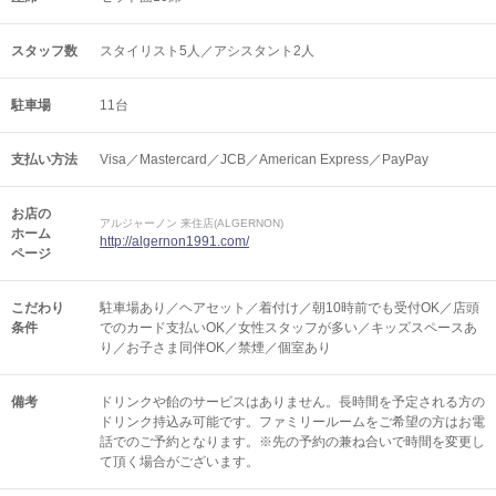
スタッフ数
スタイリスト5人／アシスタント2人
駐車場
11台
支払い方法
Visa／Mastercard／JCB／American Express／PayPay
お店の
アルジャーノン 来住店(ALGERNON)
ホーム
http://algernon1991.com/
ページ
こだわり
駐車場あり／ヘアセット／着付け／朝10時前でも受付OK／店頭
条件
でのカード支払いOK／女性スタッフが多い／キッズスペースあ
り／お子さま同伴OK／禁煙／個室あり
備考
ドリンクや飴のサービスはありません。長時間を予定される方の
ドリンク持込み可能です。ファミリールームをご希望の方はお電
話でのご予約となります。※先の予約の兼ね合いで時間を変更し
て頂く場合がございます。