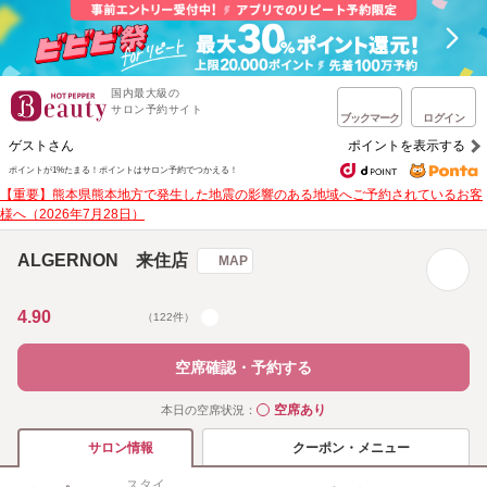
国内最大級の
サロン予約サイト
ブックマーク
ログイン
ゲストさん
ポイントを表示する
ポイントが1%たまる！
ポイントはサロン予約でつかえる！
【重要】熊本県熊本地方で発生した地震の影響のある地域へご予約されているお客
様へ（2026年7月28日）
ALGERNON 来住店
MAP
4.90
（122件）
空席確認・予約する
空席あり
本日の空席状況：
◯
クーポン・メニュー
サロン情報
スタイ