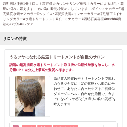
西明石駅徒歩1分！口コミ高評価☆カウンセリング重視！カラーによる細毛・乾
燥の悩みに応えます。その為に時間枠長めにしています…♪#イルミナカラー#超
高濃度水素ケアカラー#ヘッドスパ#髪質改善#インナーカラー#縮毛矯正 #イヤ
リングカラー#水素トリートメント#イルミナカラー#西明石美容室#marbb#魔
法のバブル#UVケア
サロンの特徴
うるツヤになれる厳選トリートメントが自慢のサロン
話題の超高濃度水素トリートメント取り扱い◎活性酸素を除去し、水
分量UP！自分史上最高の髪質へ導きます♪
高品質の髪質改善トリートメントで憧れ
のうるツヤ髪に！髪の状態やお悩みに合
わせて、あなたに合ったケアをご提供◎
ダメージレベルに合わせた施術で、今ま
でにない”ツヤ感”と”指通りの良い質感”を
叶えます☆