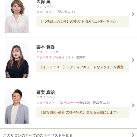
久保 薫
クボ カオル
スタイリスト
（歴20年以上）
【40代以上の女性】の髪の“お悩み”はお任せ下さい！
栗本 舞香
クリモト マイカ
スタイリスト/イルミニスト
（歴8年）
【イルミニスト】アクティブキュートなスタイルが得意
蓮実 真治
ハスミ シンジ
スタイリスト（プロデューサー兼CEO)
（歴20年以上）
【髪質強化♪改善 支持率NO1】更なる美髪にします♪
このサロンのすべてのスタイリストを見る