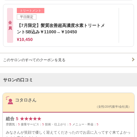
トリートメント
平日限定
全
【7月限定】髪質改善超高濃度水素トリートメ
員
ントSB込み￥11000→￥10450
¥10,450
このサロンのすべてのクーポンを見る
サロンの口コミ
サロンPick Up
コタロさん
（女性/20代後半/会社員）
総合
5
★
★
★
★
★
雰囲気：
5
接客サービス：
5
技術・仕上がり：
5
メニュー・料金：
5
みなさんが笑顔で優しく迎えてくださったのでお店に入ってすぐ来てよかっ