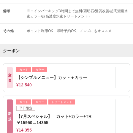
備考
※コインパーキング3時間まで無料(西明石/髪質改善/超高濃度水
素カラー/超高濃度水素トリートメント）
その他
ポイント利用OK
即時予約OK
メンズにもオススメ
クーポン
カット
カラー
全
【シンプルメニュー】カット＋カラー
員
¥12,540
カット
カラー
トリートメント
平日限定
新
【7月スペシャル】 カット+カラー+TR
規
￥15950→14355
¥14,355