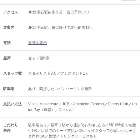
アクセス
JR西明石駅徒歩１分 当日予約OK！
道案内
JR西明石駅、東口降りて北へ徒歩1分。
電話
番号を表示
座席
セット面6席
スタッフ数
スタイリスト3人／アシスタント1人
駐車場
あり。隣接したコインパーキング無料
支払い方法
Visa／Mastercard／JCB／American Express／Diners Club／Un
ionPay（銀聯）／Discover
こだわり
駐車場あり／最寄り駅から徒歩3分以内にある／朝10時前でも受
条件
付OK／店頭でのカード支払いOK／女性スタッフが多い／お子さ
ま同伴OK／禁煙／ドリンクサービスあり