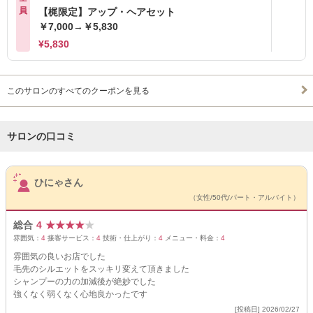
員
【梶限定】アップ・ヘアセット
￥7,000→￥5,830
¥5,830
このサロンのすべてのクーポンを見る
サロンの口コミ
サロンPick Up
ひにゃさん
（女性/50代/パート・アルバイト）
総合
4
★
★
★
★
★
雰囲気：
4
接客サービス：
4
技術・仕上がり：
4
メニュー・料金：
4
雰囲気の良いお店でした
毛先のシルエットをスッキリ変えて頂きました
シャンプーの力の加減後が絶妙でした
強くなく弱くなく心地良かったです
[投稿日] 2026/02/27