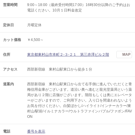
営業時間
9:00～18:00（最終受付時間17:00）16時30分以降のご予約はお
電話ください。10月１日料金改定
定休日
月曜定休
カット価格
￥4,500～
住所
東京都東村山市本町２‐３‐２１ 第三赤澤ビル２階
MAP
アクセス
西部新宿線 東村山駅東口から徒歩１分
道案内
西部新宿線 東村山駅東口から出て右手側に進んでいただくと青
梅信用金庫がございます。道沿い奥へ進むと龍光堂薬局という薬
局があり２階に店舗がございます。階段もしくは奥にエレベータ
ーがございますので、ご利用下さい。入り口を間違われないよう
お気を付けください。白髪ぼかし/ハイライト/インナーカラー/東
村山/駅前/イルミナカラー/ウルトラファインバブル/ファボン/FAV
ON
電話
番号を表示