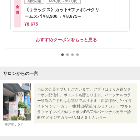
期間限定
6/24(水)～9/30(水)
全
《リラックス》カット+ファボン+クリ
員
ームスパ￥8,900→￥8,675～
¥8,675
おすすめクーポンをもっと見る
サロンからの一言
当店の会員アプリもございます。アプリはよりお得なク
ーポン配信中。ポイントも貯まります。パーソナルカラ
ー診断のご予約はお電話で承ります！白髪ぼかし/ハイラ
イト/インナーカラー/東村山/駅前/イルミナカラー/ウルト
ラファインバブル/ファボン/FAVON/パーソナルカラー診
断/アメイジアカラー/ＡＭＡＳＩＡカラー
美容室ＪＯＹ