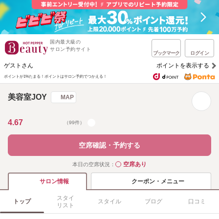
国内最大級の
サロン予約サイト
ブックマーク
ログイン
ゲストさん
ポイントを表示する
ポイントが1%たまる！
ポイントはサロン予約でつかえる！
美容室JOY
MAP
4.67
（99件）
空席確認・予約する
空席あり
本日の空席状況：
◯
クーポン・メニュー
サロン情報
スタイ
トップ
スタイル
ブログ
口コミ
リスト