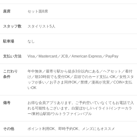
座席
セット面8席
スタッフ数
スタイリスト5人
駐車場
なし
支払い方法
Visa／Mastercard／JCB／American Express／PayPay
こだわり
年中無休／最寄り駅から徒歩3分以内にある／ヘアセット／着付
条件
け／朝10時前でも受付OK／店頭でのカード支払いOK／女性スタ
ッフが多い／お子さま同伴OK／禁煙／漫画が充実／COIN+支払
いOK
備考
お得な会員アプリあります。ご予約空いていなくてもお電話で入
れる可能性もございます。白髪ぼかし/ハイライト/インナーカラ
ー/東村山駅前/ウルトラファインバブル
その他
ポイント利用OK
即時予約OK
メンズにもオススメ