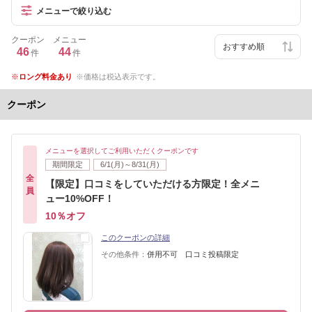
メニューで絞り込む
クーポン
メニュー
46
44
件
件
ロング料金あり
価格は税込表示です。
クーポン
メニューを選択してご利用いただくクーポンです
期間限定
6/1(月)～8/31(月)
全
【限定】口コミをしていただける方限定！全メニ
員
ュー10%OFF！
10％オフ
このクーポンの詳細
その他条件：
併用不可 口コミ投稿限定