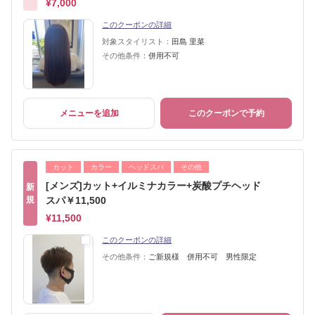
¥7,000
このクーポンの詳細
対象スタイリスト：
田島 里菜
その他条件：
併用不可
メニューを追加
このクーポンで予約
カット
カラー
ヘッドスパ
その他
[メンズ]カット+イルミナカラー+炭酸プチヘッド
新
規
スパ￥11,500
¥11,500
このクーポンの詳細
その他条件：
ご新規様 併用不可 男性限定