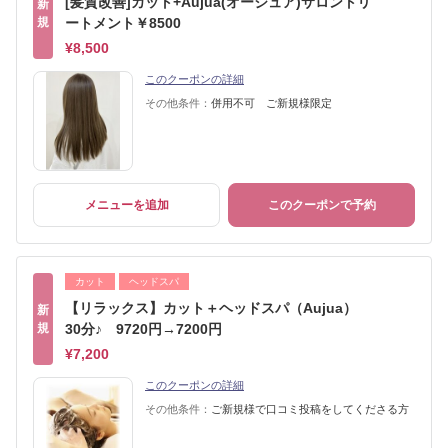
[髪質改善]カット+Aujua(オージュア)サロントリ
新
規
ートメント￥8500
¥8,500
このクーポンの詳細
その他条件：
併用不可 ご新規様限定
メニューを追加
このクーポンで予約
カット
ヘッドスパ
【リラックス】カット＋ヘッドスパ（Aujua）
新
規
30分♪ 9720円→7200円
¥7,200
このクーポンの詳細
その他条件：
ご新規様で口コミ投稿をしてくださる方