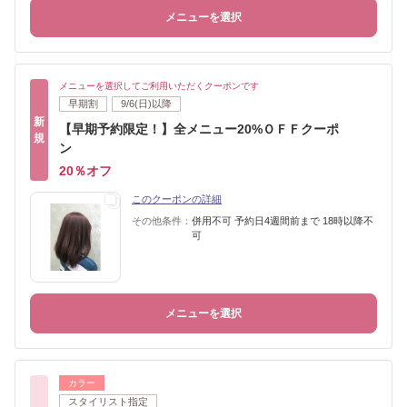
メニューを選択
メニューを選択してご利用いただくクーポンです
早期割
9/6(日)以降
新
【早期予約限定！】全メニュー20%ＯＦＦクーポ
規
ン
20％オフ
このクーポンの詳細
その他条件：
併用不可 予約日4週間前まで 18時以降不
可
メニューを選択
カラー
スタイリスト指定