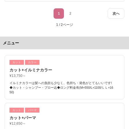
1
2
次へ
1 / 2ページ
メニュー
カット
カラー
カット+イルミナカラー
¥13,750～
イルミナカラーは髪への負担も少なく、色持ち・発色がとてもいいです!
◆カット・シャンプー・ブロー込◆ロング料金有(M+550/L+1100/ＬＬ+16
50)
カット
パーマ
カット+パーマ
¥12,650～