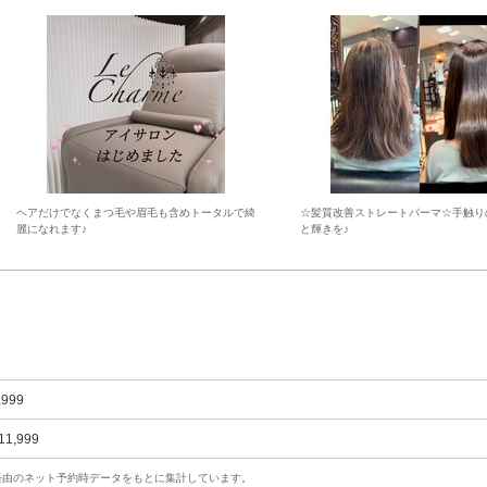
ヘアだけでなくまつ毛や眉毛も含めトータルで綺
☆髪質改善ストレートパーマ☆手触り
麗になれます♪
と輝きを♪
,999
11,999
uty経由のネット予約時データをもとに集計しています。