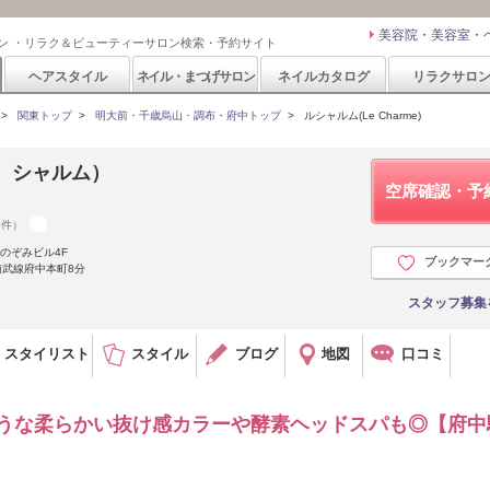
美容院・美容室・
ン ・リラク＆ビューティーサロン検索・予約サイト
ヘアスタイル
ネイル・まつげサロン
ネイルカタログ
リラクサロ
>
関東トップ
>
明大前・千歳烏山・調布・府中トップ
>
ルシャルム(Le Charme)
（ル シャルム）
空席確認・予
7件）
のぞみビル4F
ブックマー
南武線府中本町8分
スタッフ募集
スタイリスト
スタイル
ブログ
地図
口コミ
ような柔らかい抜け感カラーや酵素ヘッドスパも◎【府中