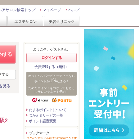
ヘアサロン検索トップ
マイページ
ヘルプ
ン
エステサロン
美容クリニック
ようこそ、ゲストさん。
約する
ログインする
会員登録する（無料）
クする
ホットペッパービューティーなら
1%
ポイントが
たまる！
を見る
ためたポイントをつかっておとく
にサロンをネット予約！
たまるポイントについて
つかえるサービス一覧
駅2
ポイント設定変更
ブックマーク
ログインすると会員情報に保存できます