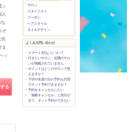
サロン
【シ
スタイリスト
国人
クーポン
/な
ヘアスタイル
ネイルデザイン
れぞ
大切
よくある問い合わせ
げま
スマート支払いについて
/ヘッ
行きたいサロン・近隣のサロ
ンが掲載されていません
ポイントはどこのサロンで使
えますか？
子供や友達の分の予約も代理
でネット予約できますか？
約する
予約をキャンセルしたい
「無断キャンセル」と表示が
出て、ネット予約ができない