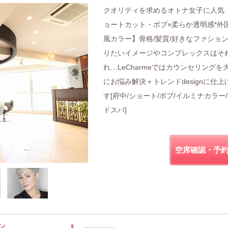
クオリティを求めるオトナ女子に人気
ョートカット・ボブ×柔らか透明感*外
風カラー】骨格/髪質/好きなファション
りたいイメージやコンプレックスはそ
れ…LeCharmeではカウンセリングを
にお悩み解決＋トレンドdesignに仕上
す[府中/ショート/ボブ/イルミナカラー
ドスパ]
空席確認・予
ン