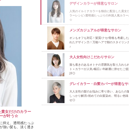
デザインカラーが得意なサロン
人気のイルミナカラーを独自に配合した貴女
ラーレシピ♪透明感たっぷりの外国人風カラー
☆
メンズカジュアルが得意なサロン
オンもオフも対応！髪質/クセ/骨格も考慮し
れたデザイン力！万能ヘアで朝のスタイリン
♪
大人女性向けこだわりサロン
落ち着きのあるオトナの雰囲気を取り入れら
ト＋カラーが人気♪幅広い年齢層に併せたご提
評◎
グレイカラー・白髪カバーが得意なサ
大人女性の髪のお悩みに寄り添い、あなたの
しっかり解消♪初めての白髪染め、明るい色味
せ◎
た貴女だけのカラー
ーが叶う☆
に抑え、透明感たっぷ
が強い髪も、淡く透き