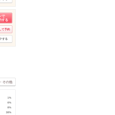
ンで
約する
して予約
クする
・その他
1%
6%
8%
38%