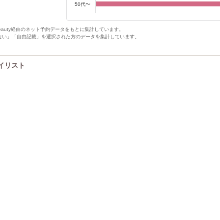
50代〜
Beauty経由のネット予約データをもとに集計しています。
ない」「自由記載」を選択された方のデータを集計しています。
タイリスト