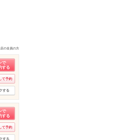
来店の全員の方
ンで
約する
して予約
クする
ンで
約する
して予約
クする