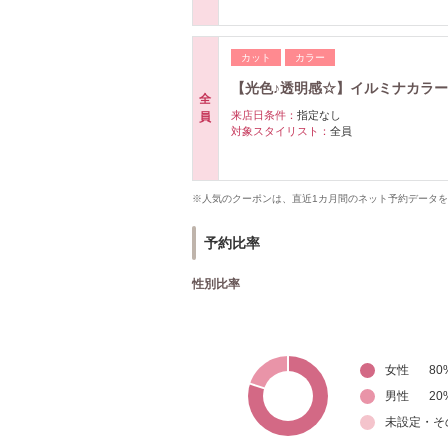
カット
カラー
【光色♪透明感☆】イルミナカラ
全
来店日条件：
指定なし
員
対象スタイリスト：
全員
※人気のクーポンは、直近1カ月間のネット予約データ
予約比率
性別比率
女性
80
男性
20
未設定・そ