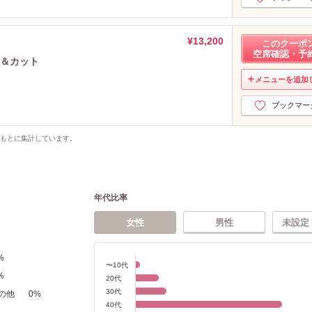
¥13,200
このクーポ
空席確認・予
ー＆カット
メニューを追加
ブックマー
をもとに集計しています。
年代比率
女性
男性
未設定
%
〜10代
%
20代
30代
の他
0
%
40代