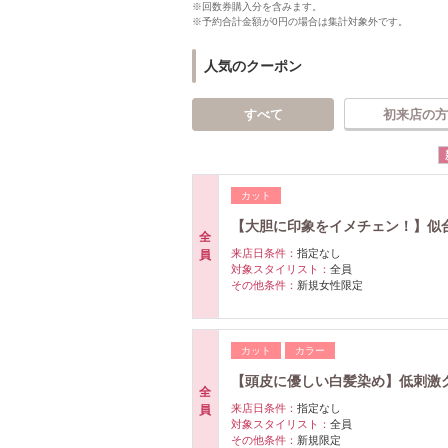
※回数券購入分を含みます。
※予約合計金額が0円の場合は集計対象外です。
人気のクーポン
すべて
初来店の方
カット
【大胆に印象をイメチェン！】似
全
来店日条件：
指定なし
員
対象スタイリスト：
全員
その他条件：
新規女性限定
カット
カラー
【頭皮に優しい白髪染め】低刺激
全
来店日条件：
指定なし
員
対象スタイリスト：
全員
その他条件：
新規限定