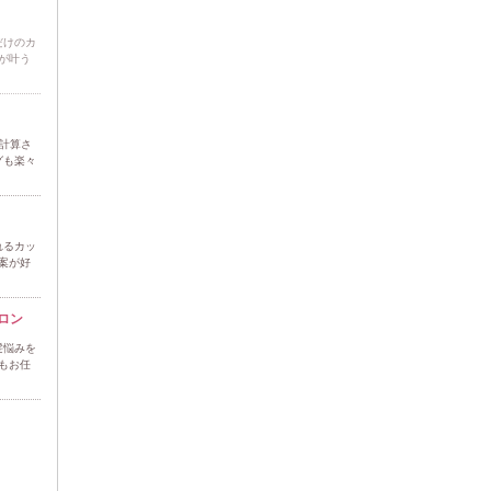
だけのカ
が叶う
た計算さ
グも楽々
れるカッ
案が好
ロン
髪悩みを
もお任