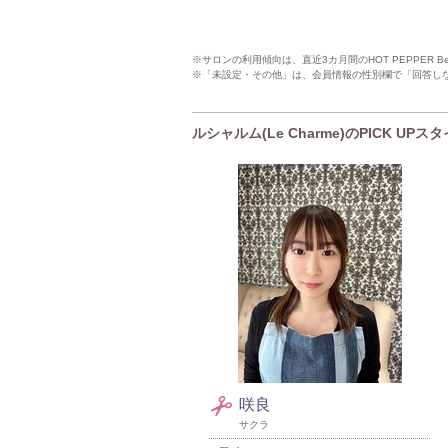
※サロンの利用傾向は、直近3カ月間のHOT PEPPER 
※「未設定・その他」は、会員情報の性別欄で「回答し
ルシャルム(Le Charme)のPICK UPス
咲良
サクラ