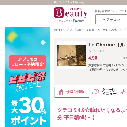
ルシャルム(Le Charme)
国内最大級のヘアサロ
ヘアサロン
総合トップ
>
美容院・美容室・ヘアサロン検索トップ
Le Charme
ル シャルム
4.90
（2
東京都府中市宮町１‐２２‐６ 
京王府中駅から徒歩2分 JR
クーポン
サロン情報
メニュー
クチコミ4.9☆触れたくなる
分/平日朝9時～】