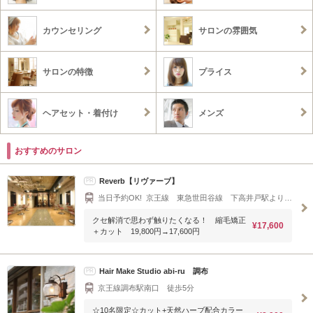
カウンセリング
サロンの雰囲気
サロンの特徴
プライス
ヘアセット・着付け
メンズ
おすすめのサロン
Reverb【リヴァーブ】
PR
当日予約OK! 京王線 東急世田谷線 下高井戸駅より徒歩２分 Reverb[下高井戸]
クセ解消で思わず触りたくなる！ 縮毛矯正
¥17,600
＋カット 19,800円→17,600円
Hair Make Studio abi‐ru 調布
PR
京王線調布駅南口 徒歩5分
☆10名限定☆カット+天然ハーブ配合カラー