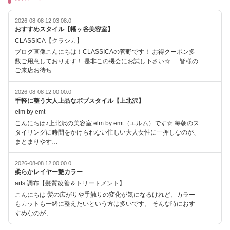
2026-08-08 12:03:08.0
おすすめスタイル【幡ヶ谷美容室】
CLASSICA【クラシカ】
ブログ画像こんにちは！CLASSICAの菅野です！ お得クーポン多
数ご用意しております！ 是非この機会にお試し下さい☆ 皆様の
ご来店お待ち…
2026-08-08 12:00:00.0
手軽に整う大人上品なボブスタイル【上北沢】
elm by emt
こんにちは♪上北沢の美容室 elm by emt（エルム）です☆ 毎朝のス
タイリングに時間をかけられない忙しい大人女性に一押しなのが、
まとまりやす…
2026-08-08 12:00:00.0
柔らかレイヤー艶カラー
arts 調布【髪質改善＆トリートメント】
こんにちは 髪の広がりや手触りの変化が気になるけれど、カラー
もカットも一緒に整えたいという方は多いです。 そんな時におす
すめなのが、…