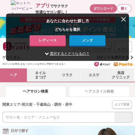
アプリ
でサクサク
ダウンロード
開く
快適なサロン探し！
あなたに合わせた探し方
どちらかを選択
レディース
メンズ
レディース
ブックマーク
ログイン
選択するとどうなるの？
ゲストさん
ポイントを表示する
ポイントが1%たまる！ポイントはサロン予約でつかえる！
ネイル
美容
ヘア
リラク
エステ
まつげ
クリニック
ヘアサロン検索
ヘアスタイル検索
関東エリア
-
明大前・千歳烏山・調布・府中
エリア変更
日付で探す