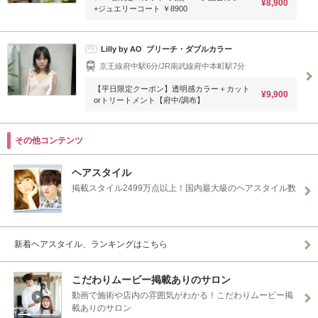
¥8,900
+ジュエリーコート ￥8900
Lilly by AO ブリーチ・ダブルカラー
PR
京王線府中駅6分/JR南武線府中本町駅7分
【平日限定クーポン】透明感カラー＋カット
¥9,900
orトリートメント【府中/調布】
その他コンテンツ
ヘアスタイル
掲載スタイル2499万点以上！国内最大級のヘアスタイル数
新着ヘアスタイル、ランキングはこちら
こだわりムービー掲載ありのサロン
動画で施術や店内の雰囲気がわかる！こだわりムービー掲
載ありのサロン