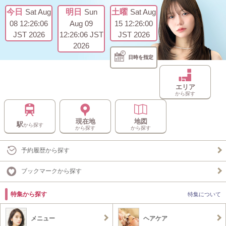
今日
Sat Aug
明日
Sun
土曜
Sat Aug
08 12:26:06
Aug 09
15 12:26:00
JST 2026
12:26:06 JST
JST 2026
2026
日時を指定
エリア
から探す
現在地
地図
駅
から探す
から探す
から探す
予約履歴から探す
ブックマークから探す
特集から探す
特集について
メニュー
ヘアケア