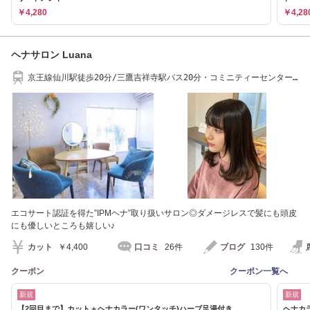
￥4,280
￥4,28
ヘナサロン Luana
京王線仙川駅徒歩20分/三鷹吉祥寺駅バス20分・コミニティーセンター
西下車徒歩3分
エコサート認証を得た”IPMヘナ”取り扱いサロン◎ダメージレスで髪にも頭皮
にも優しいところも嬉しい♪
カット
￥4,400
口コミ
26件
ブログ
130件
クーポン
クーポン一覧へ
新規
新規
【2回目まで】カット＋ヘナカラー(ワンタッチ)ハーブ足湯付き
ヘナカ