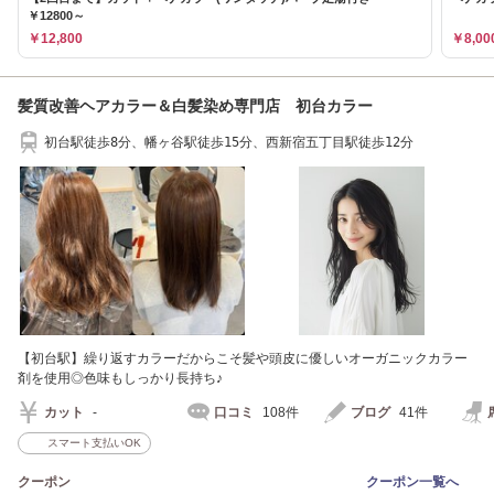
￥12800～
￥12,800
￥8,00
髪質改善ヘアカラー＆白髪染め専門店 初台カラー
初台駅徒歩8分、幡ヶ谷駅徒歩15分、西新宿五丁目駅徒歩12分
【初台駅】繰り返すカラーだからこそ髪や頭皮に優しいオーガニックカラー
剤を使用◎色味もしっかり長持ち♪
カット
-
口コミ
108件
ブログ
41件
スマート支払いOK
クーポン
クーポン一覧へ