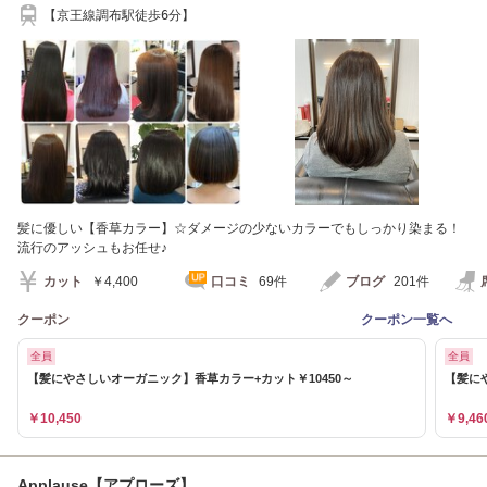
【京王線調布駅徒歩6分】
髪に優しい【香草カラー】☆ダメージの少ないカラーでもしっかり染まる！
流行のアッシュもお任せ♪
カット
￥4,400
口コミ
69件
ブログ
201件
クーポン
クーポン一覧へ
全員
全員
【髪にやさしいオーガニック】香草カラー+カット￥10450～
【髪に
￥10,450
￥9,46
Applause【アプローズ】