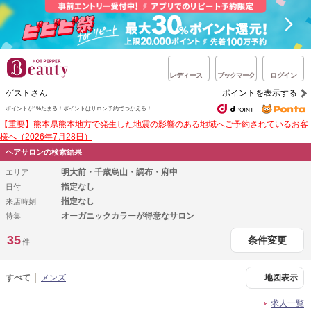
レディース
ブックマーク
ログイン
ゲストさん
ポイントを表示する
ポイントが1%たまる！
ポイントはサロン予約でつかえる！
【重要】熊本県熊本地方で発生した地震の影響のある地域へご予約されているお客
様へ（2026年7月28日）
ヘアサロンの検索結果
明大前・千歳烏山・調布・府中
エリア
指定なし
日付
指定なし
来店時刻
オーガニックカラーが得意なサロン
特集
35
条件変更
件
すべて
メンズ
地図表示
求人一覧