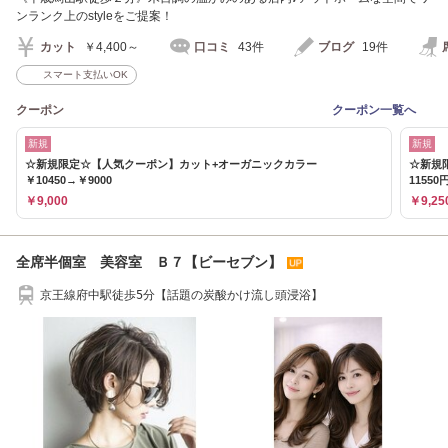
ンランク上のstyleをご提案！
カット
￥4,400～
口コミ
43件
ブログ
19件
スマート支払いOK
クーポン
クーポン一覧へ
新規
新規
☆新規限定☆【人気クーポン】カット+オーガニックカラー
☆新規
￥10450→￥9000
11550
￥9,000
￥9,25
全席半個室 美容室 Ｂ７【ビーセブン】
京王線府中駅徒歩5分【話題の炭酸かけ流し頭浸浴】