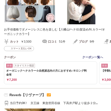
お手頃価格でダメージレスに色を楽しむ【八幡山/ヘナ/白髪染め/N.カラー/オ
ーガニックカラー】
カット
￥3,500
口コミ
51件
ブログ
9件
スマート支払いOK
クーポン
クーポン一覧へ
新規
スタイリスト指定
新規
オーガニックヘナカラー☆自然派志向の方におすすめ♪※ロング料
【学割
金有
￥7,200
￥3,00
Reverb【リヴァーブ】
PR
当日予約OK! 京王線 東急世田谷線 下高井戸駅より徒歩２分
Reverb[下高井戸]