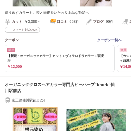
繰り返すカラーも、髪と頭皮をいたわり上品な艶髪へ
カット
￥3,300～
口コミ
653件
ブログ
90件
スマート支払いOK
クーポン
クーポン一覧へ
新規
全員
【新規・オーガニックカラー】カット＋ヴィラロドラカラー＋頭浸
【カシ
浴
＋頭浸
￥12,000
￥14,8
オーガニックグロスヘアカラー専門店ビーハーブ“bherb”仙
川駅前店
京王線仙川駅徒歩2分