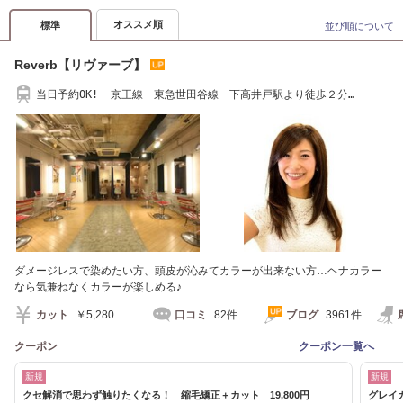
オススメ順
標準
並び順について
Reverb【リヴァーブ】
当日予約OK! 京王線 東急世田谷線 下高井戸駅より徒歩２分
Reverb[下高井戸]
ダメージレスで染めたい方、頭皮が沁みてカラーが出来ない方…ヘナカラー
なら気兼ねなくカラーが楽しめる♪
カット
￥5,280
口コミ
82件
ブログ
3961件
クーポン
クーポン一覧へ
新規
新規
クセ解消で思わず触りたくなる！ 縮毛矯正＋カット 19,800円
グレイカ