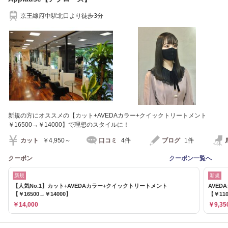
京王線府中駅北口より徒歩3分
新規の方にオススメの【カット+AVEDAカラー+クイックトリートメント
￥16500→￥14000】で理想のスタイルに！
カット
￥4,950～
口コミ
4件
ブログ
1件
クーポン
クーポン一覧へ
新規
新規
【人気No.1】カット+AVEDAカラー+クイックトリートメント
AVE
【￥16500→￥14000】
【￥110
￥14,000
￥9,35