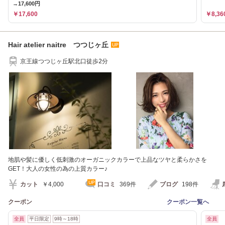
→17,600円
￥17,600
￥8,36
Hair atelier naitre つつじヶ丘
京王線つつじヶ丘駅北口徒歩2分
地肌や髪に優しく低刺激のオーガニックカラーで上品なツヤと柔らかさを
GET！大人の女性の為の上質カラー♪
カット
￥4,000
口コミ
369件
ブログ
198件
クーポン
クーポン一覧へ
全員
平日限定
9時～18時
全員