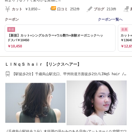
カット
￥3,850～
口コミ
252件
ブログ
213件
クーポン
クーポン一覧へ
新規
全員
【新規】カット+シングルカラー+ウル艶Tr+体験オーガニックヘッ
カット
ドスパ￥10450
￥1364
￥10,450
￥12,6
ＬＩＮｑＳ ｈａｉｒ 【リンクスヘアー】
【駅徒歩2分】千歳烏山駅北口、甲州街道方面徒歩2分/LINqS hair /
千歳烏山駅/京王線
《千歳烏山駅徒歩２分》木目調の温かみのある店内♪アットホームな空間でワ