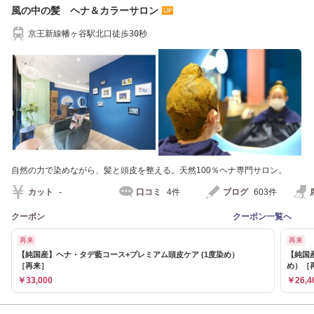
風の中の髪 ヘナ＆カラーサロン
京王新線幡ヶ谷駅北口徒歩30秒
自然の力で染めながら、髪と頭皮を整える。天然100％ヘナ専門サロン。
カット
-
口コミ
4件
ブログ
603件
クーポン
クーポン一覧へ
再来
再来
【純国産】ヘナ・タデ藍コース+プレミアム頭皮ケア (1度染め）
【純国
［再来］
め）［
￥33,000
￥26,4