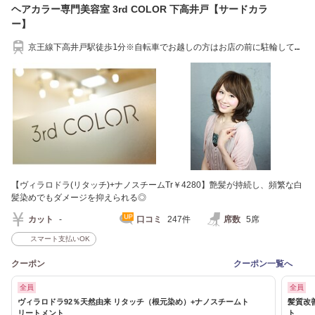
ヘアカラー専門美容室 3rd COLOR 下高井戸【サードカラ
ー】
京王線下高井戸駅徒歩1分※自転車でお越しの方はお店の前に駐輪してく
ださい。
【ヴィラロドラ(リタッチ)+ナノスチームTr￥4280】艶髪が持続し、頻繁な白
髪染めでもダメージを抑えられる◎
カット
-
口コミ
247件
席数
5席
スマート支払いOK
クーポン
クーポン一覧へ
全員
全員
ヴィラロドラ92％天然由来 リタッチ（根元染め）+ナノスチームト
髪質改
リートメント
ト