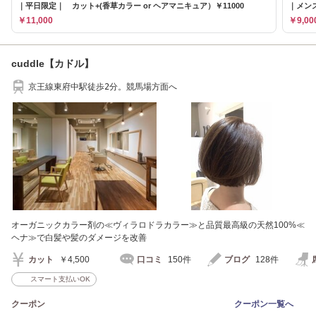
｜平日限定｜ カット+(香草カラー or ヘアマニキュア）￥11000
｜メン
￥11,000
￥9,00
cuddle【カドル】
京王線東府中駅徒歩2分。競馬場方面へ
オーガニックカラー剤の≪ヴィラロドラカラー≫と品質最高級の天然100%≪
ヘナ≫で白髪や髪のダメージを改善
カット
￥4,500
口コミ
150件
ブログ
128件
スマート支払いOK
クーポン
クーポン一覧へ