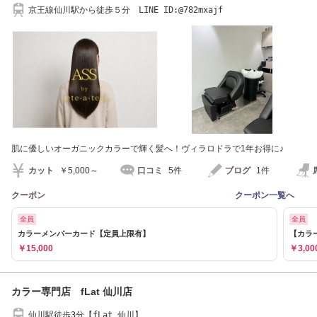
京王線仙川駅から徒歩５分 LINE ID:@782mxajf
肌に優しいオーガニックカラーで輝く髪へ！ヴィラロドラで1年お得に♪
カット
￥5,000～
口コミ
5件
ブログ
1件
クーポン
クーポン一覧へ
全員
全員
カラーメンバーカード【定員上限有】
【カラ
￥15,000
￥3,00
カラー専門店 fLat 仙川店
仙川駅徒歩3分【fLat 仙川】