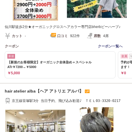
仙川駅徒歩2分★オーガニックグロスヘアカラー専門店bherbビーハーブ♪
カット
-
口コミ
922件
席数
4席
クーポン
クーポン一覧へ
新規
全員
【新規のお客様限定】オーガニック全体染め＋スペシャル
予約が
ATr￥7200→￥5000
ます！
￥5,000
￥0
hair atelier alba【ヘア アトリエ アルバ】
京王線笹塚駅3分 当日予約、飛び込み歓迎♪ ＴＥＬ03-3320-0217