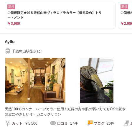
新規
新規
ご新規限定★92％天然由来ヴィラロドラカラー【根元染め】トリ
ご新規
ートメント
￥3,980
￥2,98
Ayllu
千歳烏山駅徒歩1分
天然100％のヘナ・ハーブカラー使用！妊婦の方や肌の弱い方でもOK☆髪や
頭皮にやさしいオーガニックサロン
カット
￥5,500
口コミ
17件
ブログ
26件