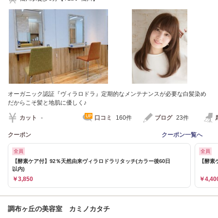
オーガニック認証『ヴィラロドラ』定期的なメンテナンスが必要な白髪染め
だからこそ髪と地肌に優しく♪
カット
-
口コミ
160件
ブログ
23件
クーポン
クーポン一覧へ
全員
全員
【酵素ケア付】92％天然由来ヴィラロドラリタッチ(カラー後60日
【酵素
以内)
￥3,850
￥4,40
調布ヶ丘の美容室 カミノカタチ