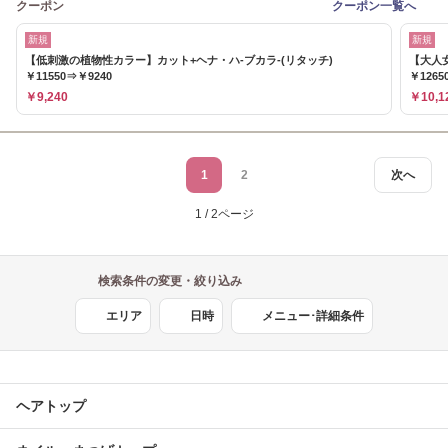
クーポン
クーポン一覧へ
新規
新規
【低刺激の植物性カラー】カット+ヘナ・ハ-ブカラ-(リタッチ)
【大人
￥11550⇒￥9240
￥1265
￥9,240
￥10,1
1
2
次へ
1 / 2ページ
検索条件の変更・絞り込み
エリア
日時
メニュー･詳細条件
ヘアトップ