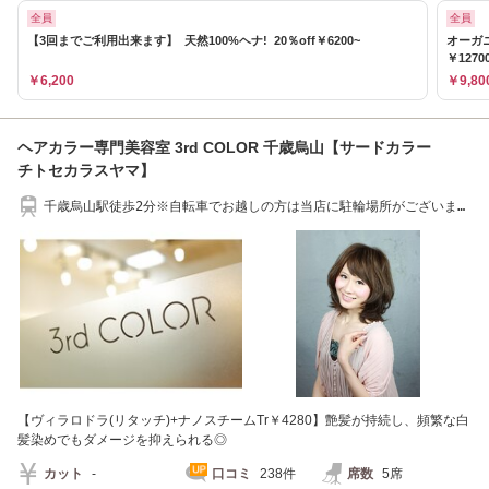
全員
全員
【3回までご利用出来ます】 天然100%ヘナ! 20％off￥6200~
オーガ
￥1270
￥6,200
￥9,80
ヘアカラー専門美容室 3rd COLOR 千歳烏山【サードカラー
チトセカラスヤマ】
千歳烏山駅徒歩2分※自転車でお越しの方は当店に駐輪場所がございま
す。
【ヴィラロドラ(リタッチ)+ナノスチームTr￥4280】艶髪が持続し、頻繁な白
髪染めでもダメージを抑えられる◎
カット
-
口コミ
238件
席数
5席