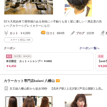
92％天然由来で透明感のある色味に☆手触りも良く髪に優しい！満足度の高
いヘアカラー☆グレイカラーにも◎
カット
￥4,000
口コミ
884件
ブログ
102件
スマート支払いOK
クーポン
クーポン一覧へ
新規
当日割
8/6(木)
全員
本日限定 カット＋シャンプー ￥4450
【web
￥4,450
￥9,00
カラーカット専門店kalani 八幡山
京王線八幡山駅から徒歩30秒 【高井戸駅/上北沢駅/芦花公園駅/上高
井戸】