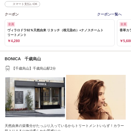
スマート支払いOK
クーポン
クーポン一覧へ
全員
全員
ヴィラロドラ92％天然由来 リタッチ（根元染め）+ナノスチームト
香草カ
リートメント
￥4,280
￥5,68
BONICA 千歳烏山
【千歳烏山】千歳烏山駅2分
天然由来の栄養分がたっぷり入っているからトリートメントいらず！カラー
前よりうるツヤで柔らかな質感に☆