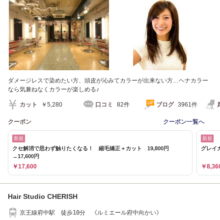
ダメージレスで染めたい方、頭皮が沁みてカラーが出来ない方…ヘナカラー
なら気兼ねなくカラーが楽しめる♪
カット
￥5,280
口コミ
82件
ブログ
3961件
クーポン
クーポン一覧へ
新規
新規
クセ解消で思わず触りたくなる！ 縮毛矯正＋カット 19,800円
グレイカ
→17,600円
￥17,600
￥8,36
Hair Studio CHERISH
京王線府中駅 徒歩10分 《ルミエール府中向かい》