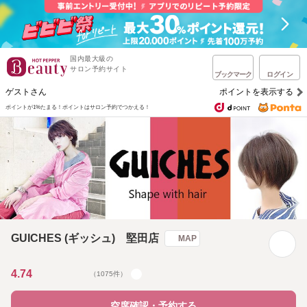
国内最大級の
サロン予約サイト
ブックマーク
ログイン
ゲストさん
ポイントを表示する
ポイントが1%たまる！
ポイントはサロン予約でつかえる！
GUICHES (ギッシュ) 堅田店
MAP
4.74
（1075件）
空席確認・予約する