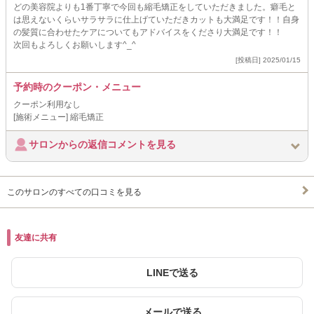
どの美容院よりも1番丁寧で今回も縮毛矯正をしていただきました。癖毛と
は思えないくらいサラサラに仕上げていただきカットも大満足です！！自身
の髪質に合わせたケアについてもアドバイスをくださり大満足です！！
次回もよろしくお願いします^_^
[投稿日] 2025/01/15
予約時のクーポン・メニュー
クーポン利用なし
[施術メニュー] 縮毛矯正
サロンからの返信コメントを見る
このサロンのすべての口コミを見る
友達に共有
LINEで送る
メールで送る