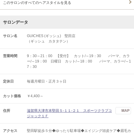
このサロンのすべてのヘアスタイルを見る
サロンデータ
サロン名
GUICHES (ギッシュ) 堅田店
（ギッシュ カタタテン）
営業時間
9：30～21：00 【受付】 カット/～19：30 パーマ、カラ
ー/～19：00 日曜日 カット/～18：00 パーマ、カラー/～1
7：30
定休日
毎週月曜日・正月３ヶ日
カット価格
￥4,400～
住所
滋賀県大津市本堅田５‐１１‐２１ スポーツクラブコ
MAP
ジャック１Ｆ
アクセス
堅田駅徒歩５分◆ゆったり駐車場◆エイジング頭皮ケア◆眉毛カ