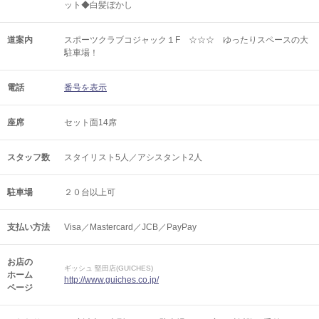
ット◆白髪ぼかし
道案内
スポーツクラブコジャック１F ☆☆☆ ゆったりスペースの大
駐車場！
電話
番号を表示
座席
セット面14席
スタッフ数
スタイリスト5人／アシスタント2人
駐車場
２０台以上可
支払い方法
Visa／Mastercard／JCB／PayPay
お店の
ギッシュ 堅田店(GUICHES)
ホーム
http://www.guiches.co.jp/
ページ