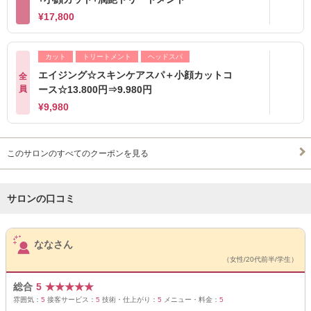
¥17,800
カット
トリートメント
ヘッドスパ
エイジング☆スキンケアスパ＋小顔カットコ
全
員
ース☆13.800円⇒9.980円
¥9,980
このサロンのすべてのクーポンを見る
サロンの口コミ
サロンPick Up
ななさん
（女性/20代前半/学生）
総合
5
★
★
★
★
★
雰囲気：
5
接客サービス：
5
技術・仕上がり：
5
メニュー・料金：
5