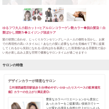
ゆるフワ大人小顔カット+ヒアルロンコラーゲン艶カラー◆脱白髪染！白
髪ぼかし潤艶Tr◆エイジング頭皮ケア
髪の状態に合わせ、じっくりカウンセリングし一人一人の個性を活かし、お家
での再現性の高いスタイルに！あなたの髪に必要なものを見極めて丁寧に提案
してくれるから笑顔になれる♪店内は白を基調とした清潔感のある雰囲気で温か
い光が差し込み上質な空間で優雅なサロンタイムが過ごせます☆
サロンの特徴
デザインカラーが得意なサロン
【JR湖西線堅田駅徒歩５分/停めやすい☆ゆったりスペースの駐車場完
備】カラーの仕上がり満足度◎♪
豊富なカラーバリエーションから貴女に
あったカラーをご提案!高い技術力でトー
ンが変わる境目も自然な仕上がりへえ♪も