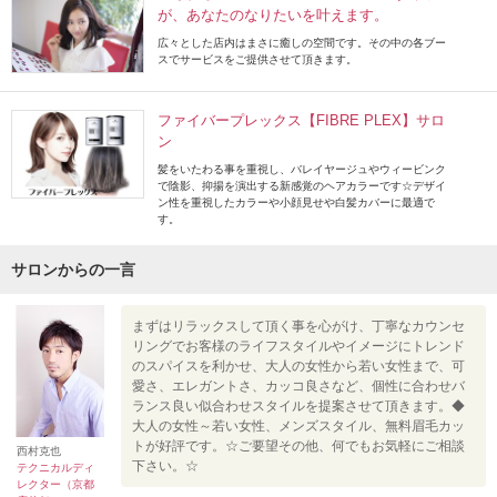
が、あなたのなりたいを叶えます。
広々とした店内はまさに癒しの空間です。その中の各ブー
スでサービスをご提供させて頂きます。
ファイバープレックス【FIBRE PLEX】サロ
ン
髪をいたわる事を重視し、バレイヤージュやウィービンク
で陰影、抑揚を演出する新感覚のヘアカラーです☆デザイ
ン性を重視したカラーや小顔見せや白髪カバーに最適で
す。
サロンからの一言
まずはリラックスして頂く事を心がけ、丁寧なカウンセ
リングでお客様のライフスタイルやイメージにトレンド
のスパイスを利かせ、大人の女性から若い女性まで、可
愛さ、エレガントさ、カッコ良さなど、個性に合わせバ
ランス良い似合わせスタイルを提案させて頂きます。◆
大人の女性～若い女性、メンズスタイル、無料眉毛カッ
トが好評です。☆ご要望その他、何でもお気軽にご相談
西村克也
下さい。☆
テクニカルディ
レクター（京都