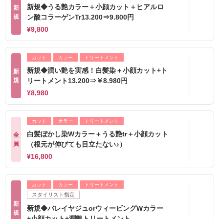
新規◆うる艶カラー＋小顔カット＋ヒアルロ
新
規
ン酸コラーゲンTr13.200⇒9.800円
¥9,800
カット
カラー
トリートメント
新規◆潤い艶を実感！白髪染＋小顔カット+ト
新
規
リートメント13.200⇒￥8.980円
¥8,980
カット
カラー
トリートメント
白髪ぼかし染Wカラー＋うる艶tr＋小顔カット
全
員
（根元が伸びても目立たない♪）
¥16,800
カット
カラー
トリートメント
スタイリスト指定
新
新規◆バレイヤジュorウィービングWカラー
規
+小顔カット+潤艶トリートメント