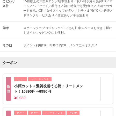
こだわり
15席以上の大型サロン／駐車場あり／夜19時以降も受付OK／ネ
条件
イル／ヘアセット／着付け／朝10時前でも受付OK／店頭でのカ
ード支払いOK／女性スタッフが多い／お子さま同伴OK／分煙／
ドリンクサービスあり／個室あり／半個室あり
備考
スポーツクラブコジャック１Fにあり駐車スペースも大きく駅に
も近くショッピングにも便利。
その他
ポイント利用OK
即時予約OK
メンズにもオススメ
クーポン
カット
トリートメント
小顔カット＋髪質改善うる艶トリートメン
新
規
ト！10890円⇒6980円
¥6,980
カット
カラー
トリートメント
その他