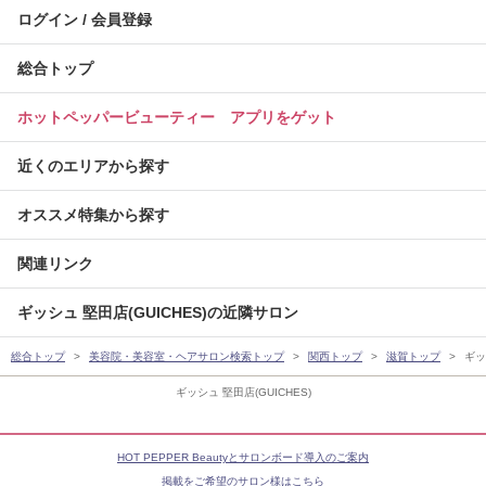
ログイン / 会員登録
総合トップ
ホットペッパービューティー アプリをゲット
近くのエリアから探す
オススメ特集から探す
関連リンク
ギッシュ 堅田店(GUICHES)の近隣サロン
総合トップ
美容院・美容室・ヘアサロン検索トップ
関西トップ
滋賀トップ
ギッ
ギッシュ 堅田店(GUICHES)
HOT PEPPER Beautyとサロンボード導入のご案内
掲載をご希望のサロン様はこちら