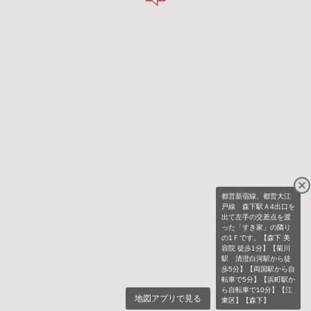
都営新宿線、都営大江
戸線 森下駅Ａ4出口を
出て左手の交差点を渡
った「すき家」の隣り
の1Ｆです。【森下 美
容院 徒歩1分】【菊川
駅 清澄白河駅から徒
歩5分】【両国駅から自
転車で5分】【浜町駅か
ら自転車で10分】【江
地図アプリで見る
東区】【森下】