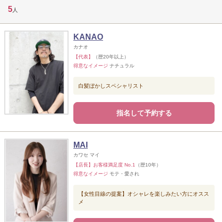
5
人
KANAO
カナオ
【代表】
（歴20年以上）
得意なイメージ
ナチュラル
白髪ぼかしスペシャリスト
指名して予約する
MAI
カワセ マイ
【店長】お客様満足度 No.1
（歴10年）
得意なイメージ
モテ・愛され
【女性目線の提案】オシャレを楽しみたい方にオスス
メ