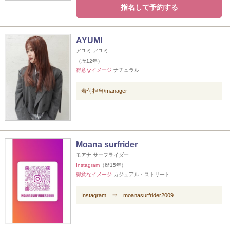
指名して予約する
AYUMI
アユミ アユミ
（歴12年）
得意なイメージ
ナチュラル
着付担当/manager
Moana surfrider
モアナ サーフライダー
Instagram
（歴15年）
得意なイメージ
カジュアル・ストリート
Instagram ⇒ moanasurfrider2009