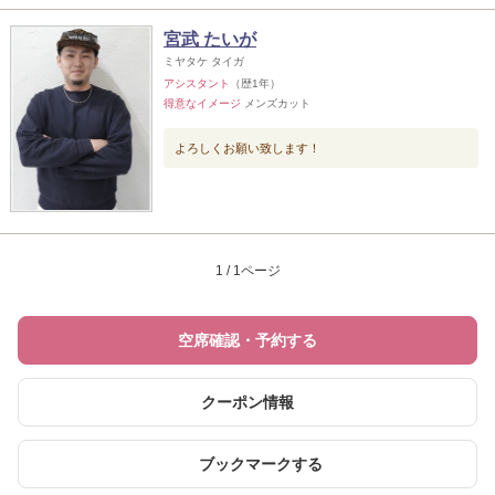
宮武 たいが
ミヤタケ タイガ
アシスタント
（歴1年）
得意なイメージ
メンズカット
よろしくお願い致します！
1 / 1ページ
空席確認・予約する
クーポン情報
ブックマークする