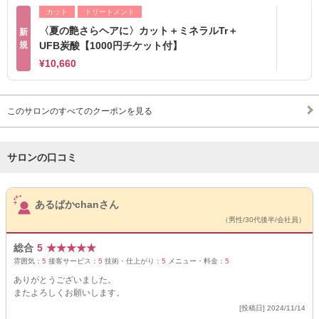
カット
トリートメント
〈夏の艶さらヘアに〉カット＋ミネラルTr＋
新
規
UFB炭酸【1000円チケット付】
¥10,660
このサロンのすべてのクーポンを見る
サロンの口コミ
サロンPick Up
あるぱかchanさん
（男性/30代後半/会社員）
総合
5
★
★
★
★
★
雰囲気：
5
接客サービス：
5
技術・仕上がり：
5
メニュー・料金：
5
ありがとうございました。
またよろしくお願いします。
[投稿日] 2024/11/14