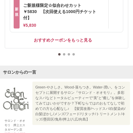
ご新規様限定☆似合わせカット
新
￥5830 【次回使える1000円チケット
規
付】
¥5,830
おすすめクーポンをもっと見る
サロンからの一言
Green-やさしさ。Wood-落ちつき。Water-潤い。をコン
セプトに展開するサロン『サロンド・オオモリ』。多彩
なスパなどトータルビューティーで“美”と“癒し”を体験し
てみてはいかがですか？下町ならではのおもてなしで初
めての方も心配なし♪ 【髪質改善/ヘッドスパ/白髪染め/
白髪ぼかし/メンズ/フェード/リタッチ/トリートメント/キ
ッズ/墨田区/曳舟/押上/八広/向島】
サロンド・オオ
モリ 押上エス
タガーデン店