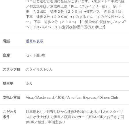
０ｍほど進むと右側に当店がございます。●東京メトロ半蔵門線
／都営浅草線／京成押上線「押上（スカイツリー前）」 駅 下
車 Ａ３出口 徒歩２分（２００m）●都営バス 「向島３丁目」
下車 徒歩２分（２００m）●すみまるくん 「すみだ女性センタ
ー」 下車 徒歩２分（２００m）【白髪染め/白髪ぼかし/メンズ/
ヘッドスパ/スパ二スト/髪質改善/墨田区/曳舟/押上/】
電話
番号を表示
座席
セット面5席
スタッフ数
スタイリスト5人
駐車場
あり
支払い方法
Visa／Mastercard／JCB／American Express／Diners Club
こだわり
駐車場あり／最寄り駅から徒歩3分以内にある／1人のスタイリ
条件
ストが仕上げまで担当／店頭でのカード支払いOK／お子さま同
伴OK／禁煙／半個室あり