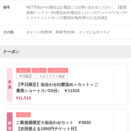
備考
NET予約が×の場合はお電話にてお問い合わせください。【髪質
改善/ヘッドスパ/白髪染め/白髪ぼかし/メンズ/フェード/リタッチ/
トリートメント/キッズ/墨田区/曳舟/押上/八広/向島】
その他
ポイント利用OK
即時予約OK
メンズにもオススメ
クーポン
カット
カラー
ヘッドスパ
平日限定
スタイリスト指定
全
【平日限定】似合わせ白髪染め＋カット＋ご
員
褒美ショートスパ15分♪ ￥11510
¥11,510
カット
ご新規様限定☆似合わせカット ￥5830
新
規
【次回使える1000円チケット付】