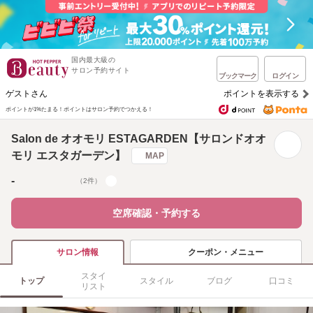
国内最大級の
サロン予約サイト
ブックマーク
ログイン
ゲストさん
ポイントを表示する
ポイントが1%たまる！
ポイントはサロン予約でつかえる！
Salon de オオモリ ESTAGARDEN【サロンドオオ
モリ エスタガーデン】
MAP
-
（2件）
空席確認・予約する
クーポン・メニュー
サロン情報
スタイ
トップ
スタイル
ブログ
口コミ
リスト