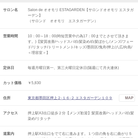
サロン名
Salon de オオモリ ESTAGARDEN【サロンドオオモリ エスタガ
ーデン】
（サロンド オオモリ エスタガーデン）
営業時間
10：00～18：00(時短営業中の為17：00までとさせて頂きま
す。)【髪質改善/ヘッドスパ/白髪染め/白髪ぼかし/メンズ/フェー
ド/リタッチ/トリートメント/キッズ/墨田区/曳舟/押上/八広/向島/
＜理容室＞】
定休日
毎週月曜日第一、第三火曜日定休日(隔週にて月火連休)
カット価格
￥5,830
住所
東京都墨田区押上２-１６-２ エスタガーデン１０９
MAP
アクセス
押上駅A3出口徒歩２分【メンズ歓迎】髪質改善/ヘッドスパ/白髪
染め/リタッチ
道案内
押上駅A3出口をでて右に進みます。１つ目の角を右に曲がり５