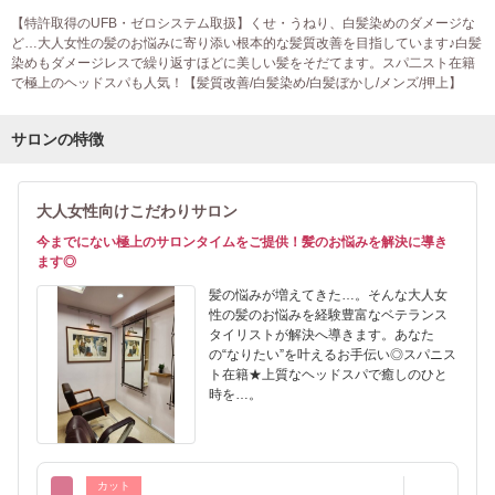
【特許取得のUFB・ゼロシステム取扱】くせ・うねり、白髪染めのダメージな
ど…大人女性の髪のお悩みに寄り添い根本的な髪質改善を目指しています♪白髪
染めもダメージレスで繰り返すほどに美しい髪をそだてます。スパ二スト在籍
で極上のヘッドスパも人気！【髪質改善/白髪染め/白髪ぼかし/メンズ/押上】
サロンの特徴
大人女性向けこだわりサロン
今までにない極上のサロンタイムをご提供！髪のお悩みを解決に導き
ます◎
髪の悩みが増えてきた…。そんな大人女
性の髪のお悩みを経験豊富なベテランス
タイリストが解決へ導きます。あなた
の“なりたい”を叶えるお手伝い◎スパニス
ト在籍★上質なヘッドスパで癒しのひと
時を…。
カット