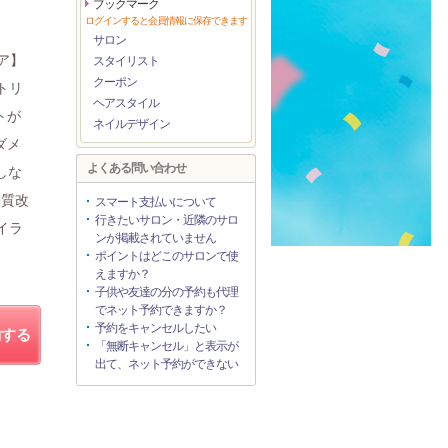
ブックマーク
ログインすると会員情報に保存できます
サロン
ア】
スタイリスト
クーポン
トリ
ヘアスタイル
トが
ネイルデザイン
ダメ
よくある問い合わせ
しな
髪質改
スマート支払いについて
行きたいサロン・近隣のサロ
イラ
ンが掲載されていません
ポイントはどこのサロンで使
えますか？
子供や友達の分の予約も代理
でネット予約できますか？
予約をキャンセルしたい
約する
「無断キャンセル」と表示が
出て、ネット予約ができない