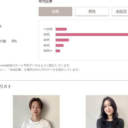
年代比率
女性
男性
未設定
%
〜10代
20代
30代
の他
0
%
40代
50代〜
Beauty経由のネット予約データをもとに集計しています。
ない」「自由記載」を選択された方のデータを集計しています。
イリスト