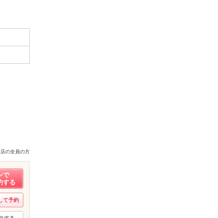
来店の全員の方
ンで
約する
して予約