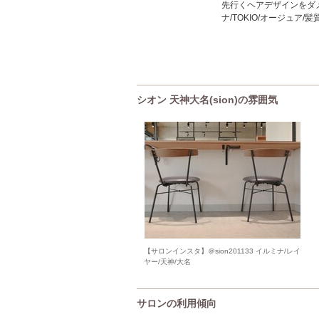
先行くヘアデザインをダ
ナ/TOKIO/オージュア/
シオン 天神大名(sion)の雰囲気
【サロンインスタ】＠sion201133 イルミナ/レイ
ヤー/天神/大名
サロンの利用傾向