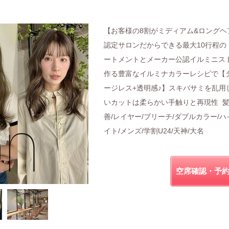
【お客様の8割がミディアム&ロングヘ
認定サロンだからできる最大10行程の
ートメントとメーカー公認イルミニス
作る豊富なイルミナカラーレシピで【
ージレス+透明感♪】スキバサミを乱用
いカットは柔らかい手触りと再現性 
善/レイヤー/ブリーチ/ダブルカラー/ハ
イト/メンズ/学割U24/天神/大名
空席確認・予