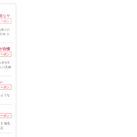
意なサ
クーポン
洗練され
天神 大
が自慢
クーポン
わずか5
ン!天神
ン
クーポン
るような
クーポン
ト】地毛
矯正