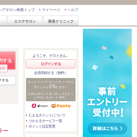
ヘアサロン検索トップ
マイページ
ヘルプ
ン
エステサロン
美容クリニック
ようこそ、ゲストさん。
約する
ログインする
あり
会員登録する（無料）
クする
ホットペッパービューティーなら
1%
ポイントが
たまる！
ためたポイントをつかっておとく
にサロンをネット予約！
たまるポイントについて
つかえるサービス一覧
ポイント設定変更
ラー