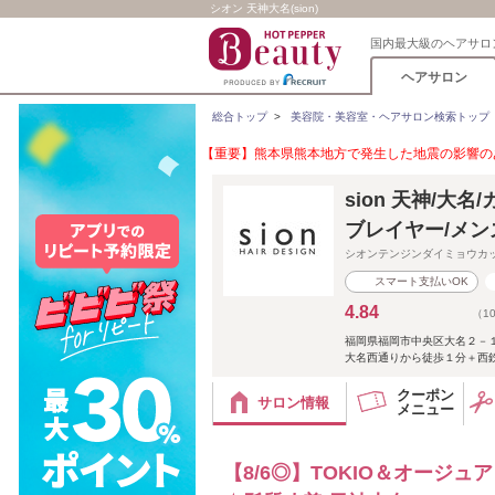
シオン 天神大名(sion)
国内最大級のヘアサロ
ヘアサロン
総合トップ
>
美容院・美容室・ヘアサロン検索トップ
【重要】熊本県熊本地方で発生した地震の影響のあ
sion 天神/大
ブレイヤー/メン
シオンテンジンダイミョウカ
スマート支払いOK
4.84
（1
福岡県福岡市中央区大名２－
大名西通りから徒歩１分＋西鉄天
クーポン
サロン情報
メニュー
【8/6◎】TOKIO＆オージ