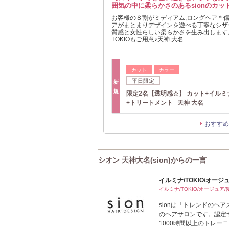
囲気の中に柔らかさのあるsionのカット
お客様の８割がミディアム,ロングヘア＊
アがまとまりデザインを遊べる丁寧なシザ
質感と女性らしい柔らかさを生み出します
TOKIOもご用意♪天神 大名
カット
カラー
平日限定
新
規
限定2名【透明感☆】 カット+イルミ
+トリートメント 天神 大名
おすすめ
シオン 天神大名(sion)からの一言
イルミナ/TOKIO/オージ
イルミナ/TOKIO/オージュア
sionは「トレンドのヘ
のヘアサロンです。認定
1000時間以上のトレー