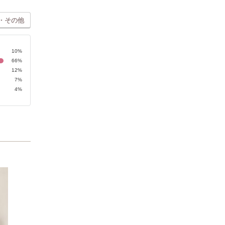
・その他
10%
66%
12%
7%
4%