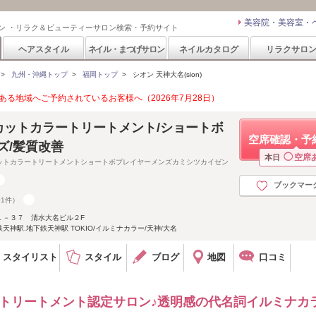
美容院・美容室・
ン ・リラク＆ビューティーサロン検索・予約サイト
ヘアスタイル
ネイル・まつげサロン
ネイルカタログ
リラクサロ
>
九州・沖縄トップ
>
福岡トップ
>
シオン 天神大名(sion)
る地域へご予約されているお客様へ（2026年7月28日）
名/カットカラートリートメント/ショートボ
空席確認・予
ズ/髪質改善
◯
空席
本日
ットカラートリートメントショートボブレイヤーメンズカミシツカイゼン
ブックマー
01件）
１－３７ 清水大名ビル２F
神駅.地下鉄天神駅 TOKIO/イルミナカラー/天神/大名
スタイリスト
スタイル
ブログ
地図
口コミ
ュアトリートメント認定サロン♪透明感の代名詞イルミナカ