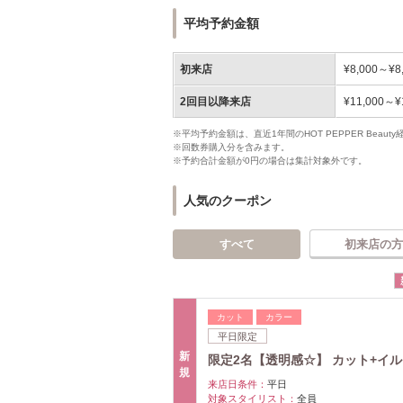
平均予約金額
初来店
¥8,000～¥8
2回目以降来店
¥11,000～¥
※平均予約金額は、直近1年間のHOT PEPPER Bea
※回数券購入分を含みます。
※予約合計金額が0円の場合は集計対象外です。
人気のクーポン
すべて
初来店の方
カット
カラー
平日限定
新
限定2名【透明感☆】 カット+イ
規
来店日条件：
平日
対象スタイリスト：
全員