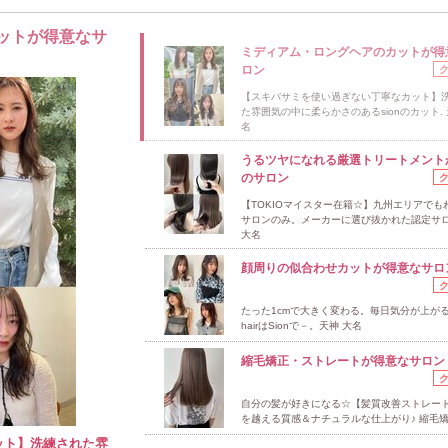
ットが得意なサ
ミディアム・ロングヘアのカットが得
ロン
【スキバサミを使い過ぎない丁寧なカット】
た雰囲気の中に柔らかさのあるsionのカット. 
名
うるツヤになれる厳選トリートメント
のサロン
【TOKIOマイスター在籍☆】九州エリアでも
サロンのみ。メーカーに選び抜かれた認定サロ
大名
顔周りの似合わせカットが得意なサロ
たった1cmで大きく変わる。毎日気分が上が
hairはSionで－。天神 大名
縮毛矯正・ストレートが得意なサロン
自分の髪が好きになる☆【髪質改善ストレー
を越える質感＆ナチュラルな仕上がり♪ 縮毛
ット】洗練された雰