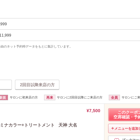
,999
11,999
uty経由のネット予約時データをもとに集計しています。
2回目以降来店の方
新規
サロンに初来店の方
再来
サロンに2回目以降にご来店の方
全員
サロンにご
¥7,500
このクーポ
空席確認・予
ルミナカラー+トリートメント 天神 大名
メニューを追加