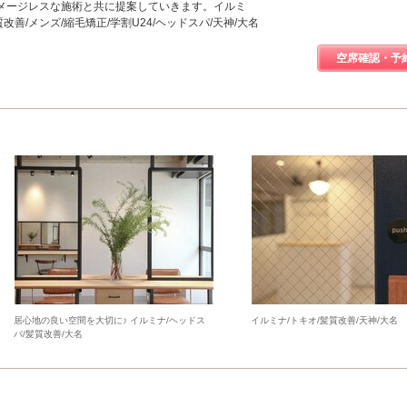
メージレスな施術と共に提案していきます。イルミ
髪質改善/メンズ/縮毛矯正/学割U24/ヘッドスパ/天神/大名
空席確認・予
居心地の良い空間を大切に♪ イルミナ/ヘッドス
イルミナ/トキオ/髪質改善/天神/大名
パ/髪質改善/大名