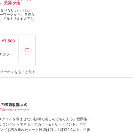
. 天神 大名
傷ませないカットはヘ
ーワークから。自然な
。イルミナ&イノアと
¥7,500
ナカラー
クーポンをもっと見る
ュア/髪質改善/大名
/髪質改善/レイヤー/大名
アスタイルを傷ませない技術で楽しんでもらえる」福岡唯一
サロンだからできるヘアカラー&トリートメント、年間
ニングを積み重ねたカット技術は口コミ評価4.9以上。半歩