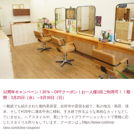
12周年キャンペーン！20％～OFFクーポン！お一人様1回ご利用可！！期
間：3月25日（水）～8月30日（日）
一般紙でも紹介された都内美容室、吉祥寺や原宿を経て、私の地元・島田、清
水、そしてH26年に瀬名中央に移転。すき鋏で作るような単純なカットなどし
ていません。ヘアスタイルや、更にラウンドグラデーションカットで骨格に応
じたスタイリル作りをしています。クーポンは→https://www.cutshop-
cleo.com/cleo-coupon/