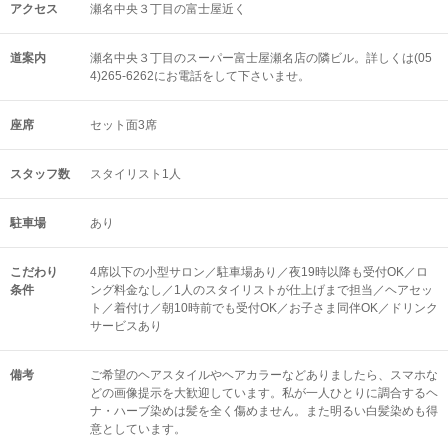
アクセス
瀬名中央３丁目の富士屋近く
道案内
瀬名中央３丁目のスーパー富士屋瀬名店の隣ビル。詳しくは(05
4)265-6262にお電話をして下さいませ。
座席
セット面3席
スタッフ数
スタイリスト1人
駐車場
あり
こだわり
4席以下の小型サロン／駐車場あり／夜19時以降も受付OK／ロ
条件
ング料金なし／1人のスタイリストが仕上げまで担当／ヘアセッ
ト／着付け／朝10時前でも受付OK／お子さま同伴OK／ドリンク
サービスあり
備考
ご希望のヘアスタイルやヘアカラーなどありましたら、スマホな
どの画像提示を大歓迎しています。私が一人ひとりに調合するヘ
ナ・ハーブ染めは髪を全く傷めません。また明るい白髪染めも得
意としています。