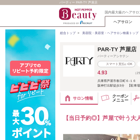
パーティー PAR-TY 芦屋店
国内最大級のヘアサロ
ヘアサロン
総合トップ
>
美容院・美容室・ヘアサロン検索トップ
PAR-TY 芦屋
パーティーアシヤテン
スマート支払いOK
4.93
（2
兵庫県芦屋市春日町６‐１６
阪神打出駅徒歩3分 【駐車
クーポン
サロン情報
メニュー
【当日予約◎】芦屋で叶う大人