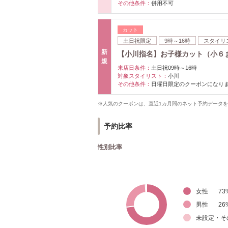
その他条件：
併用不可
カット
土日祝限定
9時～16時
スタイリ
新
【小川指名】お子様カット（小６
規
来店日条件：
土日祝09時～16時
対象スタイリスト：
小川
その他条件：
日曜日限定のクーポンになり
※人気のクーポンは、直近1カ月間のネット予約データ
予約比率
性別比率
女性
73
男性
26
未設定・そ