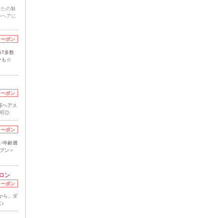
なたの魅
いヘアに
クーポン
ST多数
ーも☆
クーポン
等ヘアス
も可◎
クーポン
い年齢層
プン＞
ロン
クーポン
から、ダ
♪