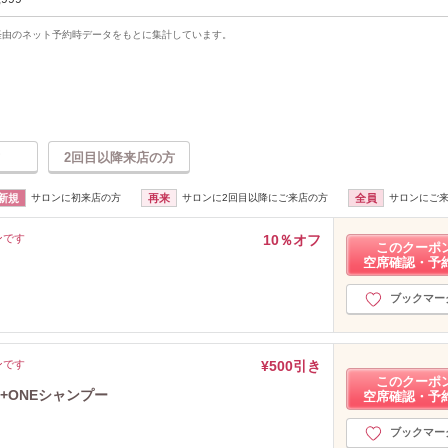
uty経由のネット予約時データをもとに集計しています。
2回目以降来店の方
新規
サロンに初来店の方
再来
サロンに2回目以降にご来店の方
全員
サロンにご
ンです
10％オフ
このクーポ
空席確認・予
ブックマー
ンです
¥500引き
このクーポ
+ONEシャンプー
空席確認・予
ブックマー