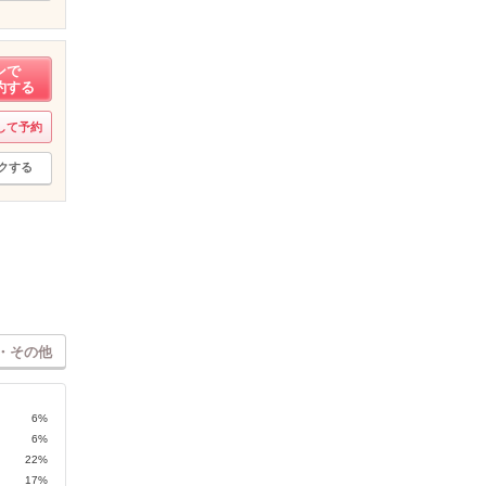
ンで
約する
して予約
クする
・その他
6%
6%
22%
17%