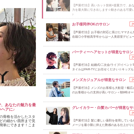
【芦屋/打出】高いカット技術×提案力で、あ
力を最大限に引き出します☆動きのある可愛
♪
お子様同伴OKのサロン
【芦屋/打出】お子様の対応に長けたママさん
在籍◎小学校高学年からは一人美容室デビュ
パーティーヘアセットが得意なサロン
【芦屋/打出】結婚式/二次会/ライブ/イベント
タイルはPAR‐TYにお任せください☆キッズ
メンズカジュアルが得意なサロン
【芦屋/打出】メンズのお客様も大歓迎！幅広
のお客様からの支持が高いサロン＜朝9時オー
で、あなたの魅力を最
グレイカラー・白髪カバーが得意なサ
ヘアに♪
の骨格を活かしたスタ
どの細かい箇所まで見
【芦屋/打出】髪に優しい薬剤を使用している
簡単にできます！こま
メージを最小限に抑えた艶感のある仕上がりに