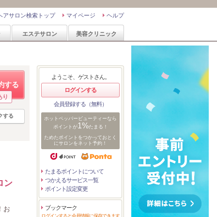
ヘアサロン検索トップ
マイページ
ヘルプ
ン
エステサロン
美容クリニック
ようこそ、ゲストさん。
約する
ログインする
あり
会員登録する（無料）
クする
ホットペッパービューティーなら
1%
ポイントが
たまる！
ためたポイントをつかっておとく
にサロンをネット予約！
たまるポイントについて
つかえるサービス一覧
ロン
ポイント設定変更
ブックマーク
！お
ログインすると会員情報に保存できます