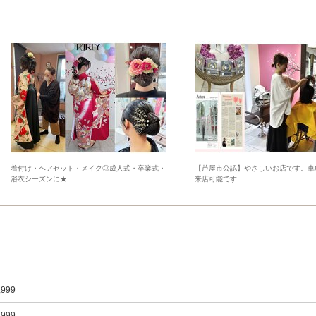
着付け・ヘアセット・メイク◎成人式・卒業式・
【芦屋市公認】やさしいお店です。車
浴衣シーズンに★
来店可能です
,999
,999