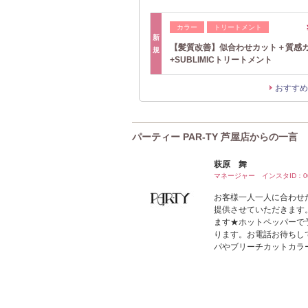
カラー
トリートメント
新
【髪質改善】似合わせカット＋質感
規
+SUBLIMICトリートメント
おすすめ
パーティー PAR-TY 芦屋店からの一言
萩原 舞
マネージャー インスタID：00p
お客様一人一人に合わせ
提供させていただきます
ます★ホットペッパーで
ります。お電話お待ちしてお
パやブリーチカットカラ