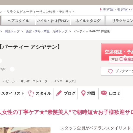
美容院・美容室・
ン ・リラク＆ビューティーサロン検索・予約サイト
ヘアスタイル
ネイル・まつげサロン
ネイルカタログ
リラクサロ
>
関西トップ
>
西宮・伊丹・芦屋・尼崎トップ
>
パーティー PAR-TY 芦屋店
店【パーティー アシヤテン】
空席確認・予
◯
空席
本日
52件）
ブックマー
場 ベビーカー 車いす エレベーター メンズ キッズ】
スタイリスト
スタイル
ブログ
地図
口コミ
女性の丁寧ケア★”素髪美人”で朝時短★お子様歓迎サ
スタッフ全員がベテランスタイリスト