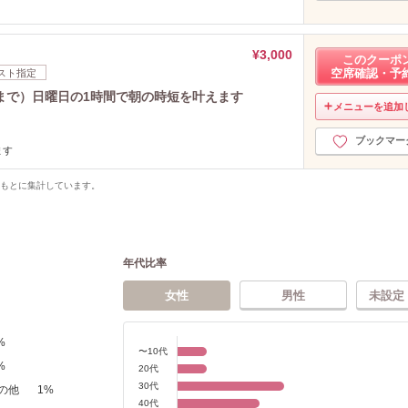
¥3,000
このクーポ
空席確認・予
スト指定
まで）日曜日の1時間で朝の時短を叶えます
メニューを追加
ブックマー
ます
をもとに集計しています。
年代比率
女性
男性
未設定
%
〜10代
%
20代
30代
の他
1
%
40代