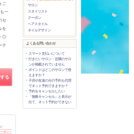
をご
サロン
様も一
スタイリスト
クーポン
のセ
ヘアスタイル
ルを
ネイルデザイン
ト◎
よくある問い合わせ
ーテ
スマート支払いについて
行きたいサロン・近隣のサロ
ンが掲載されていません
ポイントはどこのサロンで使
えますか？
約する
子供や友達の分の予約も代理
でネット予約できますか？
予約をキャンセルしたい
「無断キャンセル」と表示が
出て、ネット予約ができない
ン
クーポン