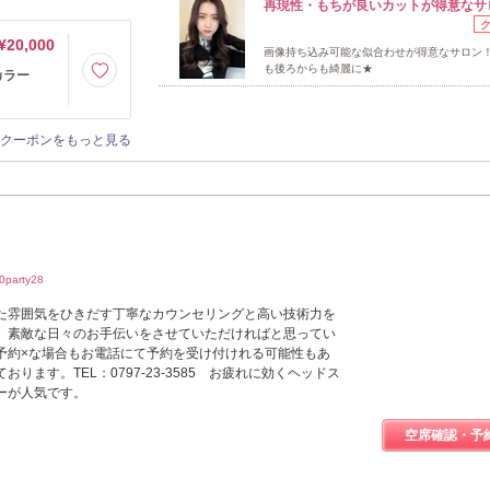
再現性・もちが良いカットが得意なサ
¥20,000
画像持ち込み可能な似合わせが得意なサロン
も後ろからも綺麗に★
カラー
クーポンをもっと見る
arty28
た雰囲気をひきだす丁寧なカウンセリングと高い技術力を
。素敵な日々のお手伝いをさせていただければと思ってい
予約×な場合もお電話にて予約を受け付けれる可能性もあ
ります。TEL：0797-23-3585 お疲れに効くヘッドス
ーが人気です。
空席確認・予