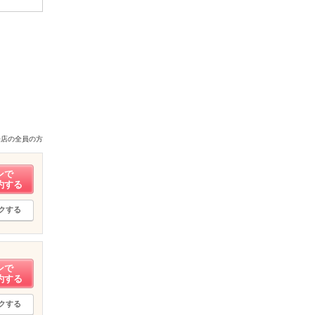
来店の全員の方
ンで
約する
クする
ンで
約する
クする