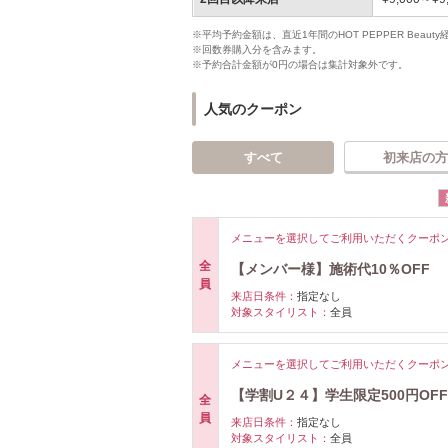
※平均予約金額は、直近1年間のHOT PEPPER Bea
※回数券購入分を含みます。
※予約合計金額が0円の場合は集計対象外です。
人気のクーポン
すべて
初来店の方
メニューを選択してご利用いただくクーポ
全
【メンバー様】施術代10％OFF
員
来店日条件：
指定なし
対象スタイリスト：
全員
メニューを選択してご利用いただくクーポ
【学割U２４】学生限定500円OFF
全
員
来店日条件：
指定なし
対象スタイリスト：
全員