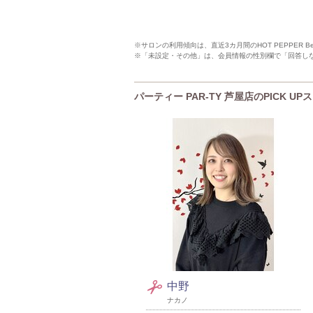
※サロンの利用傾向は、直近3カ月間のHOT PEPPER 
※「未設定・その他」は、会員情報の性別欄で「回答し
パーティー PAR-TY 芦屋店のPICK U
中野
ナカノ