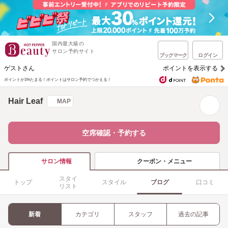
国内最大級の
サロン予約サイト
ブックマーク
ログイン
ゲストさん
ポイントを表示する
ポイントが1%たまる！
ポイントはサロン予約でつかえる！
Hair Leaf
MAP
空席確認・予約する
クーポン・メニュー
サロン情報
スタイ
トップ
スタイル
ブログ
口コミ
リスト
新着
カテゴリ
スタッフ
過去の記事