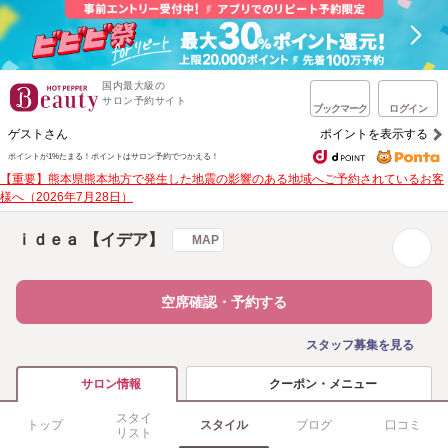
国内最大級の
サロン予約サイト
ブックマーク
ログイン
ゲストさん
ポイントを表示する
ポイントが1%たまる！
ポイントはサロン予約でつかえる！
【重要】熊本県熊本地方で発生した地震の影響のある地域へご予約されているお客
様へ（2026年7月28日）
ｉｄｅａ 【イデア】
MAP
空席確認・予約する
スタッフ募集を見る
クーポン・メニュー
サロン情報
スタイ
トップ
スタイル
ブログ
口コミ
リスト