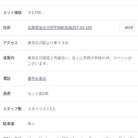
カット価格
￥3,780
住所
兵庫県加古川市平岡町高畑207-43-109
MAP
アクセス
東加古川駅より車で３分
道案内
東加古川国道２号線沿い。近くに平岡小学校やJA、ローソンが
ございます。
電話
番号を表示
座席
セット面2席
スタッフ数
スタイリスト1人
駐車場
有り