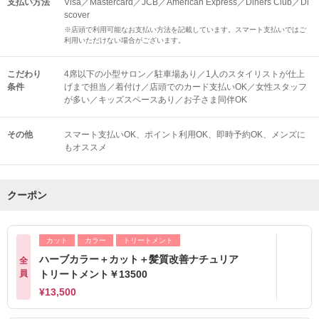
支払い方法
Visa／Mastercard／JCB／American Express／Diners Club／Di
scover
※店頭で利用可能なお支払い方法を記載しています。スマート支払いではご
利用いただけない場合がございます。
こだわり
4席以下の小型サロン／駐車場あり／1人のスタイリストが仕上
条件
げまで担当／着付け／店頭でのカード支払いOK／女性スタッフ
が多い／キッズスペースあり／お子さま同伴OK
その他
スマート支払いOK
ポイント利用OK
即時予約OK
メンズに
もオススメ
クーポン
カット
カラー
トリートメント
ハーブカラー＋カット＋髪質改善ナチュリア
全
員
トリートメント￥13500
¥13,500