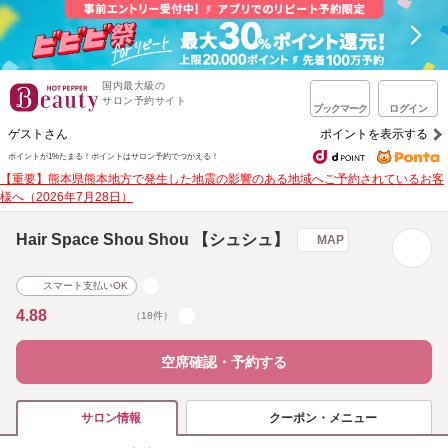
国内最大級の
サロン予約サイト
ブックマーク
ログイン
ゲストさん
ポイントを表示する
ポイントが1%たまる！
ポイントはサロン予約でつかえる！
【重要】熊本県熊本地方で発生した地震の影響のある地域へご予約されているお客
様へ（2026年7月28日）
Hair Space Shou Shou 【シュシュ】
MAP
スマート支払いOK
4.88
（18件）
空席確認・予約する
クーポン・メニュー
サロン情報