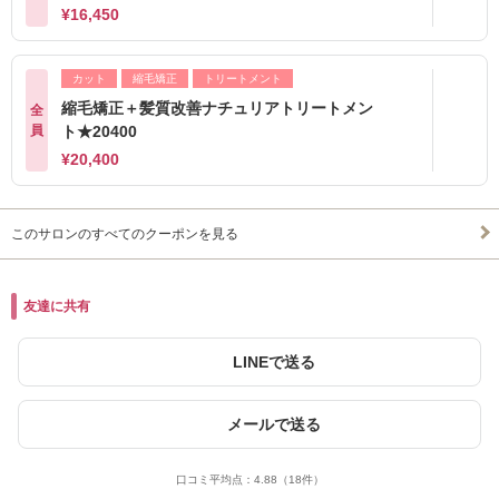
¥16,450
カット
縮毛矯正
トリートメント
縮毛矯正＋髪質改善ナチュリアトリートメン
全
員
ト★20400
¥20,400
このサロンのすべてのクーポンを見る
友達に共有
LINEで送る
メールで送る
口コミ平均点：
4.88
（18件）