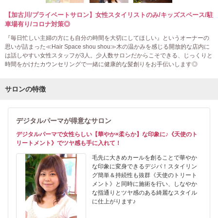
【加古川/プライベートサロン】女性スタイリストのみ/キッズスペース/駐
車場有り/コロナ対策◎
『毎日忙しい主婦の方にも自分の時間を大切にしてほしい』というオーナーの
思いが詰まった≪Hair Space shou shou≫木の温かみを感じる開放的な店内に
は話しやすい女性スタッフが3人。少人数サロンだからこそできる、じっくりと
時間をかけたカウンセリングで一緒に健康的な髪創りをお手伝いします◎
サロンの特徴
デジタルパーマが得意なサロン
デジタルパーマで女性らしい【華やか×柔らか】な印象に♪《天使のト
リートメント》でツヤ感も手に入れて！
毛先に大きめカールを創ることで華やか
な印象に変身できるデジパ！スタイリン
グ簡単＆持続性も抜群《天使のトリート
メント》と同時に施術を行い、しなやか
な指通りとツヤ感のある綺麗なスタイル
に仕上がります♪