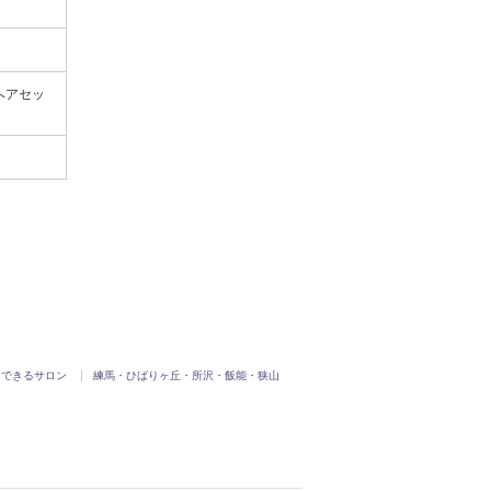
ヘアセッ
用できるサロン
練馬・ひばりヶ丘・所沢・飯能・狭山