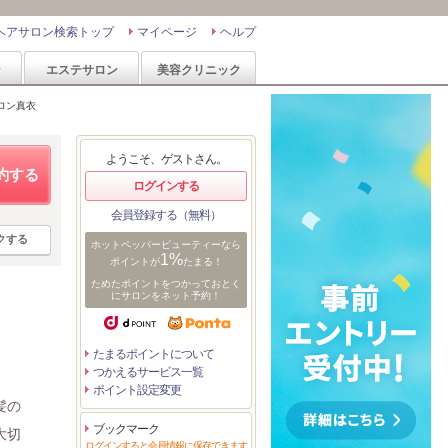
ヘアサロン検索トップ
マイページ
ヘルプ
ン
エステサロン
美容クリニック
ロン真衣
ようこそ、ゲストさん。
約する
ログインする
会員登録する（無料）
クする
ホットペッパービューティーなら
1%
ポイントが
たまる！
ためたポイントをつかっておとく
にサロンをネット予約！
たまるポイントについて
つかえるサービス一覧
ポイント設定変更
髪の
ブックマーク
大切
ログインすると会員情報に保存できます