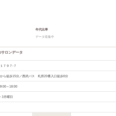
年代比率
データ収集中
のサロンデータ
１７９７‐７
から徒歩15分／西武バス 札所20番入口徒歩0分
00～18:00
・3月曜日