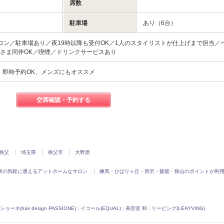
席数
駐車場
あり（6台）
ロン／駐車場あり／夜19時以降も受付OK／1人のスタイリストが仕上げまで担当／
さま同伴OK／喫煙／ドリンクサービスあり
、即時予約OK、メンズにもオススメ
空席確認・予約する
秩父
埼玉県
秩父市
大野原
東の気軽に通えるアットホームなサロン
練馬・ひばりヶ丘・所沢・飯能・狭山のポイントが利
ネ(hair design PASSIONE)
|
イコール(EQUAL)
|
美容室 和
|
リービング(LEAYVING)