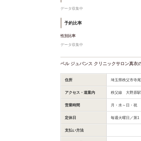
データ収集中
予約比率
性別比率
データ収集中
ベル ジュバンス クリニックサロン真衣
住所
埼玉県秩父市寺尾
アクセス・道案内
秩父線 大野原駅
営業時間
月・水～日・祝 9:
定休日
毎週火曜日／第1
支払い方法