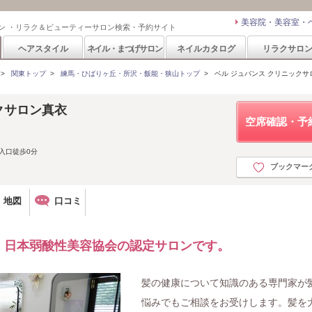
美容院・美容室・
ン ・リラク＆ビューティーサロン検索・予約サイト
ヘアスタイル
ネイル・まつげサロン
ネイルカタログ
リラクサロ
>
関東トップ
>
練馬・ひばりヶ丘・所沢・飯能・狭山トップ
>
ベル ジュバンス クリニックサ
クサロン真衣
空席確認・予
入口徒歩0分
ブックマー
地図
口コミ
。日本弱酸性美容協会の認定サロンです。
髪の健康について知識のある専門家が
悩みでもご相談をお受けします。髪を