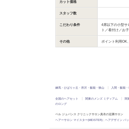
カット価格
スタッフ数
こだわり条件
4席以下の小型サ
ト／着付け／お子
その他
ポイント利用OK
練馬・ひばりヶ丘・所沢・飯能・狭山
入間・飯能・
全国のヘアセット
関東のメンズ ミディアム
関
のロング
ベル ジュバンス クリニックサロン真衣の近隣サロン
ヘアーサロン マイスター(MEISTER)
|
ヘアデザイン パッショー