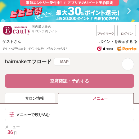
国内最大級の
サロン予約サイト
ブックマーク
ログイン
ゲストさん
ポイントを表示する
ポイントが1%たまる！
ポイントはサロン予約でつかえる！
hairmakeエフロード
MAP
空席確認・予約する
サロン情報
メニュー
メニューで絞り込む
メニュー
36
件