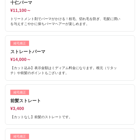
十仁パーマ
¥11,100～
トリートメント剤でパーマがかける！枝毛、切れ毛を防ぎ、毛髪に潤い
を与えすこやかに保ちパーマヘアーが楽しめます。
縮毛矯正
ストレートパーマ
¥14,000～
【カット込み】表示金額はミディアム料金になります。根元（リタッ
チ）や前髪のポイントもございます。
縮毛矯正
前髪ストレート
¥3,400
【カットなし】前髪のストレートです。
縮毛矯正