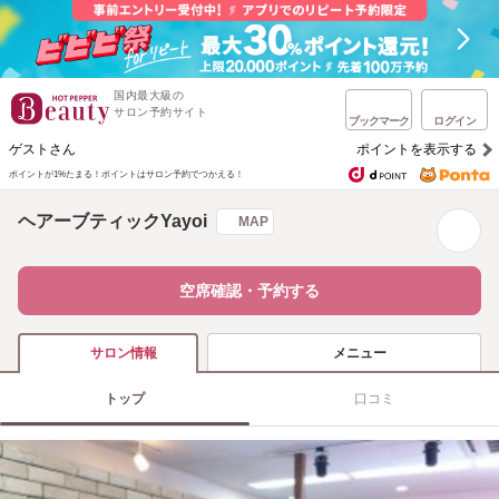
国内最大級の
サロン予約サイト
ブックマーク
ログイン
ゲストさん
ポイントを表示する
ポイントが1%たまる！
ポイントはサロン予約でつかえる！
ヘアーブティックYayoi
MAP
空席確認・予約する
メニュー
サロン情報
トップ
口コミ