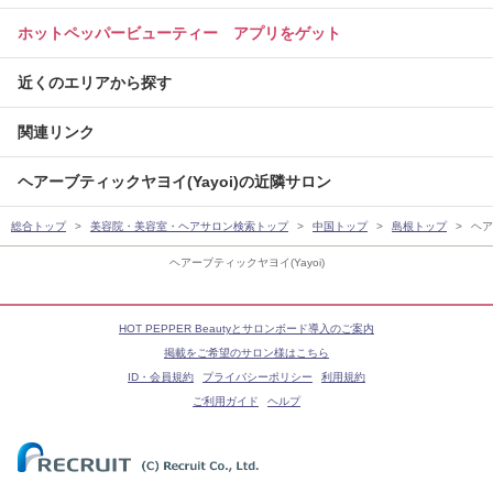
ホットペッパービューティー アプリをゲット
近くのエリアから探す
関連リンク
ヘアーブティックヤヨイ(Yayoi)の近隣サロン
総合トップ
美容院・美容室・ヘアサロン検索トップ
中国トップ
島根トップ
ヘア
ヘアーブティックヤヨイ(Yayoi)
HOT PEPPER Beautyとサロンボード導入のご案内
掲載をご希望のサロン様はこちら
ID・会員規約
プライバシーポリシー
利用規約
ご利用ガイド
ヘルプ