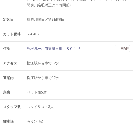
間前、縮毛矯正は５時間前)
定休日
毎週月曜日／第3日曜日
カット価格
￥4,407
住所
島根県松江市東津田町１８０１‐６
MAP
アクセス
松江駅から車で12分
道案内
松江駅から車で12分
座席
セット面5席
スタッフ数
スタイリスト3人
駐車場
あり(４台)