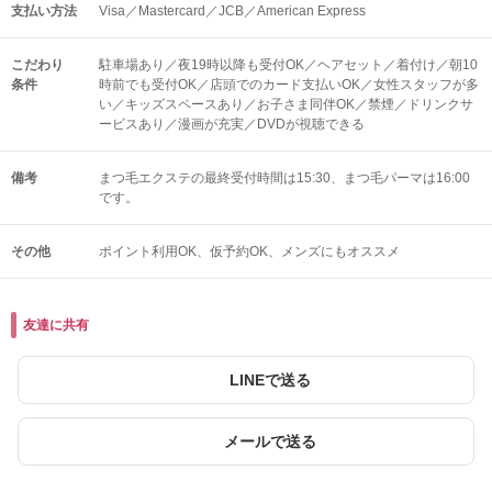
支払い方法
Visa／Mastercard／JCB／American Express
こだわり
駐車場あり／夜19時以降も受付OK／ヘアセット／着付け／朝10
条件
時前でも受付OK／店頭でのカード支払いOK／女性スタッフが多
い／キッズスペースあり／お子さま同伴OK／禁煙／ドリンクサ
ービスあり／漫画が充実／DVDが視聴できる
備考
まつ毛エクステの最終受付時間は15:30、まつ毛パーマは16:00
です。
その他
ポイント利用OK
仮予約OK
メンズにもオススメ
友達に共有
LINEで送る
メールで送る