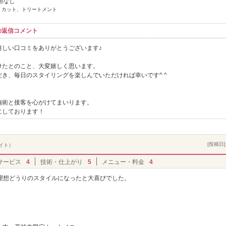
用なし
] カット、トリートメント
らの返信コメント
嬉しい口コミをありがとうございます♪
けたとのこと、大変嬉しく思います。
き、毎日のスタイリングを楽しんでいただければ幸いです^ ^
施術と接客を心がけてまいります。
にしております！
[投稿日] 
バイト）
サービス
4
技術・仕上がり
5
メニュー・料金
4
理想どうりのスタイルになったと大喜びでした。