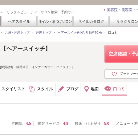
美容院・美容室・
ン ・リラク＆ビューティーサロン検索・予約サイト
ヘアスタイル
ネイル・まつげサロン
ネイルカタログ
リラクサロ
>
九州・沖縄トップ
>
沖縄トップ
>
ヘアースイッチ(HAIR SWITCH)
>
口コミ
CH 【ヘアースイッチ】
空席確認・予
[髪質改善・縮毛矯正・インナーカラー・ハイライト]
ブックマー
スタイリスト
スタイル
ブログ
地図
口コミ
雰囲気
4.5
接客サービス
4.8
技術・仕上がり
5.0
メニュー・料