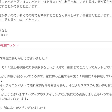
前に比べると店内はコンパクトではありますが、利用されているお客様の層が柔ら
ごすことができると思います！
方が多いので、初めての方でも緊張することなく利用しやすい美容室だと思います
ら、足を運んでみてください。
用なし
 カット
らの返信コメント
へのご来店誠にありがとうございました！
T T)！！矯正毛や髪の太さや多さをしっかり見て、細部までこだわってカットして
上がりの感じも変わってくるので、家に帰った後でも可愛く！綺麗に！を持続してい
♪
スイッチもコンパクトで隠れ家的な落ち着きもあり、今はクリスマスの可愛い飾り付
す☆
りがとうございます！ヘアケアやスタイリングなど気になる点ありましたらいつでも
楽しみにしております♪
き、誠にありがとうございました！