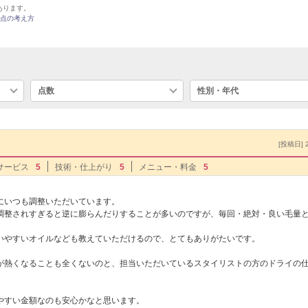
あります。
点の考え方
点数
性別・年代
[投稿日] 2
サービス
5
技術・仕上がり
5
メニュー・料金
5
にいつも調整いただいています。
調整されすぎると逆に膨らんだりすることが多いのですが、毎回・絶対・良い毛量
いやすいオイルなども教えていただけるので、とてもありがたいです。
が熱くなることも全くないのと、担当いただいているスタイリストの方のドライの
やすい金額なのも安心かなと思います。