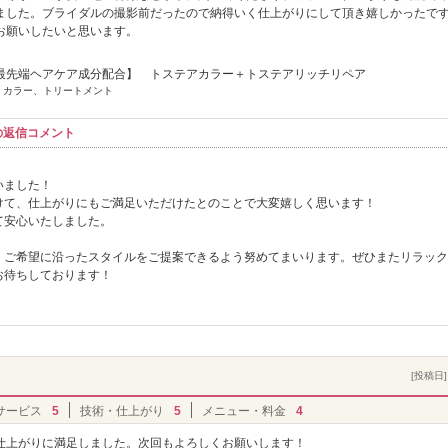
ました。ブライダルの撮影前だったので納得いく仕上がりにして頂き嬉しかったで
お願いしたいと思います。
最先端ヘアケア成分配合】 トステアカラー＋トステアリッチリペア
] カラー、トリートメント
らの返信コメント
いました！
けて、仕上がりにもご満足いただけたとのことで大変嬉しく思います！
て安心いたしました。
、ご希望に沿ったスタイルをご提案できるよう努めてまいります。ぜひまたリラック
お待ちしております！
[投稿日] 
サービス
5
技術・仕上がり
5
メニュー・料金
4
仕上がりに満足しました。次回もよろしくお願いします！