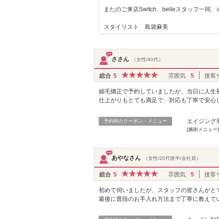
またのご来店Switch、belleスタッフ一
スタイリスト 島袋麻美
ささん
（女性/40代）
総合
5
雰囲気
5
接客
縮毛矯正で予約していましたが、当日に人生
仕上がりもとても満足で、対応も丁寧で安心
エイジング
予約時のクーポン・メニュー
[施術メニュー
あやなさん
（女性/20代後半/会社員）
総合
5
雰囲気
5
接客
初めて伺いましたが、スタッフの皆さんがと
最後に普段のお手入れ方法まで丁寧に教えて