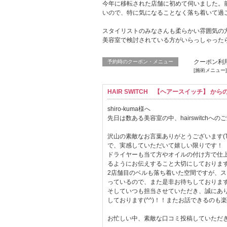
今年に移転された店舗に初めて伺いました。
いので、特に気になることなく落ち着いて過
スタイリストのみなさんも柔らかい雰囲気の
美容室で検討されている方がいらっしゃった
クーポン利
予約時のクーポン・メニュー
[施術メニュー]
HAIR SWITCH 【ヘアースイッチ】 か
shiro-kuma様へ
先日は数ある美容室の中、hairswitch
沢山の素敵なお言葉ありがとうございます(
で、実感していただいて嬉しい限りです！
ドライヤーも当て方やオイルの付け方で仕
るようにお伝えすること大切にしております
2店舗目のベルも落ち着いた空間ですが、
っているので、また是非お待ちしておりま
そしていつも担当させていただき、誠にあ
しております(^^)！！またお話できるのも
お忙しい中、素敵な口コミ投稿していただ