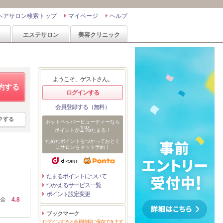
ヘアサロン検索トップ
マイページ
ヘルプ
ン
エステサロン
美容クリニック
ようこそ、ゲストさん。
約する
ログインする
会員登録する（無料）
クする
ホットペッパービューティーなら
1%
ポイントが
たまる！
ためたポイントをつかっておとく
にサロンをネット予約！
たまるポイントについて
つかえるサービス一覧
ポイント設定変更
金
4.8
ブックマーク
ログインすると会員情報に保存できます