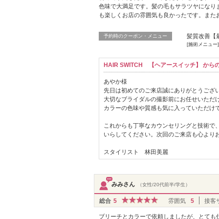
色味で大満足です。髪の毛もサラツヤになり
も楽しくお店の雰囲気も良かったです。また
髪質改善【
予約時のクーポン・メニュー
[施術メニュー
HAIR SWITCH 【ヘアースイッチ】 か
あやか様
先日は初めてのご来店誠にありがとうござ
大切なブライダルの撮影前にお任せいただ
カラーの色味や質感も気に入っていただけ
これからも丁寧なカウンセリングと技術で
いらしてください。次回のご来店も心より
スタイリスト 林田美麗
みみさん
（女性/20代前半/学生）
総合
5
雰囲気
5
接客
ブリーチとカラーで依頼しましたが、とても