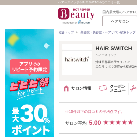
ヘアースイッチ(HAIR SWITCH)の口コミ一覧
国内最大級のヘアサロ
ヘアサロン
総合トップ
>
美容院・美容室・ヘアサロン検索トップ
HAIR SWIT
ヘアースイッチ
沖縄県那覇市天久１‐７‐６
天久リウボウ楽市から徒歩2分
クーポン
サロン情報
メニュー
※10件以下の口コミの平均点です。
5.00
サロン平均