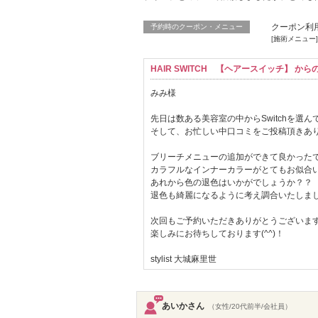
クーポン利
予約時のクーポン・メニュー
[施術メニュー]
HAIR SWITCH 【ヘアースイッチ】 か
みみ様
先日は数ある美容室の中からSwitchを選
そして、お忙しい中口コミをご投稿頂きありが
ブリーチメニューの追加ができて良かった
カラフルなインナーカラーがとてもお似合
あれから色の退色はいかがでしょうか？？
退色も綺麗になるように考え調合いたしま
次回もご予約いただきありがとうございま
楽しみにお待ちしております(^^)！
stylist 大城麻里世
あいかさん
（女性/20代前半/会社員）