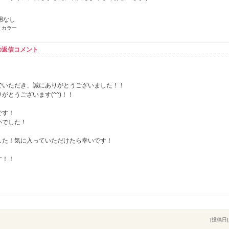
用なし
 カラー
らの返信コメント
んでいただき、誠にありがとうございました！！
とうございます(^^)！！
です！
いでした！
した！気に入っていただけたら幸いです！
す！！
[投稿日] 