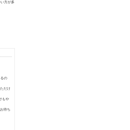
かい方が多
。
いるの
ただけ
けもや
お待ち