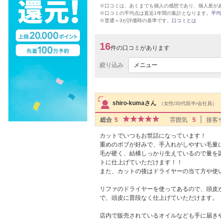
※口コミは、あくまでも個人の感想であり、個人差が
※口コミの平均点は直近1年間の集計となります。
平均
※普通＝3が評価時の基準です。
口コミとは
16
件の口コミがあります
絞り込み
メニュー
サロンPick Up
shiro-kumaさん
（女性/30代前半/会社員）
総合
5
雰囲気
5
接客
カットでいつもお世話になっています！
重めのボブが好みで、手入れがしやすい毛量
毛が硬く、結構しっかり生えているので量を
トに仕上げていただけます！！
また、カットの後はドライヤーの当て方や使
リファのドライヤーを使ってあるので、頭皮
で、頭皮に普段なく仕上げていただけます。
店内で販売されているオイルなども手に届き