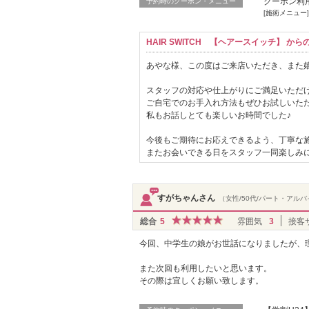
クーポン利
予約時のクーポン・メニュー
[施術メニュー
HAIR SWITCH 【ヘアースイッチ】 か
あやな様、この度はご来店いただき、また
スタッフの対応や仕上がりにご満足いただ
ご自宅でのお手入れ方法もぜひお試しいただ
私もお話しとても楽しいお時間でした♪
今後もご期待にお応えできるよう、丁寧な
またお会いできる日をスタッフ一同楽しみ
すがちゃんさん
（女性/50代/パート・アル
総合
5
雰囲気
3
接客
今回、中学生の娘がお世話になりましたが、
また次回も利用したいと思います。
その際は宜しくお願い致します。