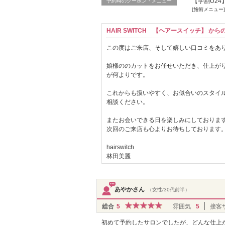
【学割U2
予約時のクーポン・メニュー
[施術メニュー]
HAIR SWITCH 【ヘアースイッチ】 か
この度はご来店、そして嬉しい口コミをあ
娘様ののカットをお任せいただき、仕上が
が何よりです。
これからも扱いやすく、お似合いのスタイ
相談ください。
またお会いできる日を楽しみにしておりま
次回のご来店も心よりお待ちしております
hairswitch
林田美麗
あやかさん
（女性/30代前半）
総合
5
雰囲気
5
接客
初めて予約したサロンでしたが、どんな仕上