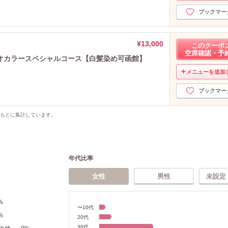
ブックマー
¥13,000
このクーポ
空席確認・予
オカラースペシャルコース【白髪染め可函館】
メニューを追加
ブックマー
をもとに集計しています。
年代比率
女性
男性
未設定
%
〜10代
%
20代
30代