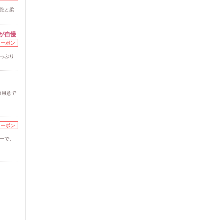
、艶と柔
が自慢
クーポン
たっぷり
種用意で
クーポン
ューで、