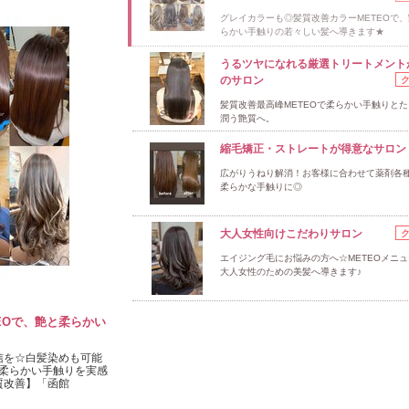
グレイカラーも◎髪質改善カラーMETEOで
らかい手触りの若々しい髪へ導きます★
うるツヤになれる厳選トリートメント
のサロン
髪質改善最高峰METEOで柔らかい手触りと
潤う艶質へ。
縮毛矯正・ストレートが得意なサロン
広がりうねり解消！お客様に合わせて薬剤各
柔らかな手触りに◎
大人女性向けこだわりサロン
エイジング毛にお悩みの方へ☆METEOメニ
大人女性のための美髪へ導きます♪
EOで、艶と柔らかい
信を☆白髪染めも可能
柔らかい手触りを実感
質改善】「函館