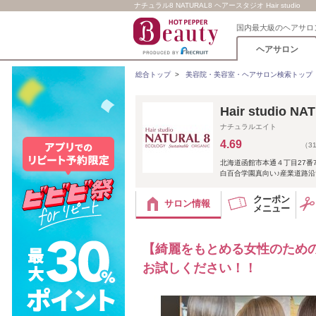
ナチュラル8 NATURAL8 ヘアースタジオ Hair studio
国内最大級のヘアサロ
ヘアサロン
総合トップ
>
美容院・美容室・ヘアサロン検索トップ
Hair studio N
ナチュラルエイト
4.69
（3
北海道函館市本通４丁目27番7
白百合学園真向い♪産業道路沿
クーポン
サロン情報
メニュー
【綺麗をもとめる女性のための
お試しください！！