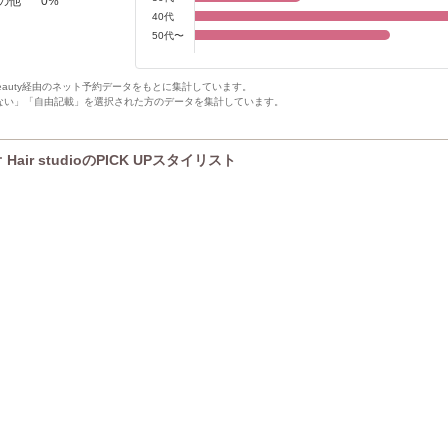
の他
0
%
40代
50代〜
Beauty経由のネット予約データをもとに集計しています。
ない」「自由記載」を選択された方のデータを集計しています。
air studioのPICK UPスタイリスト