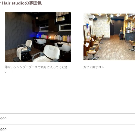
air studioの雰囲気
薄暗いシャンプーブースで眠りに入ってくださ
カフェ風サロン
い！！
,999
,999