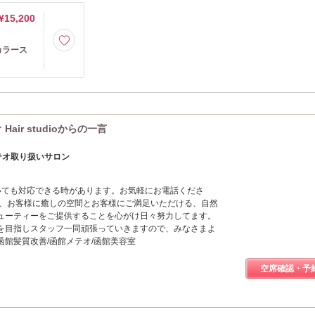
¥15,200
カラース
air studioからの一言
メテオ取り扱いサロン
いても対応できる時があります。お気軽にお電話くださ
では、お客様に癒しの空間とお客様にご満足いただける、自然
ューティーをご提供することを心がけ日々努力してます。
を目指しスタッフ一同頑張っていきますので、みなさまよ
館髪質改善/函館メテオ/函館美容室
空席確認・予