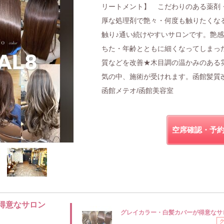
リートメント】 こだわりのある薬剤
厚な処理剤で艶々・何度も触りたくな
触り♪通い続けやすいサロンです。艶
ちた・年齢とともに細くなってしまっ
質などを改善★木目調の温かみのある
気の中、施術が受けれます。函館髪質改
函館メテオ/函館美容室
空席確認・予
得意なサロン
グレイカラー・白髪カバーが得意なサ