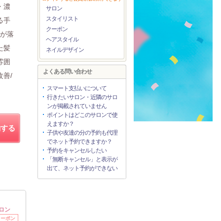
・濃
サロン
スタイリスト
る手
クーポン
感が落
ヘアスタイル
た髪
ネイルデザイン
雰囲
よくある問い合わせ
善/
スマート支払いについて
行きたいサロン・近隣のサロ
ンが掲載されていません
ポイントはどこのサロンで使
えますか？
約する
子供や友達の分の予約も代理
でネット予約できますか？
予約をキャンセルしたい
「無断キャンセル」と表示が
出て、ネット予約ができない
ロン
クーポン