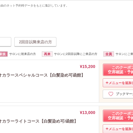
uty経由のネット予約時データをもとに集計しています。
2回目以降来店の方
新規
サロンに初来店の方
再来
サロンに2回目以降にご来店の方
全員
サロンにご
¥15,200
このクーポ
空席確認・予
オカラースペシャルコース【白髪染め可函館】
メニューを追加
ブックマー
¥13,000
このクーポ
空席確認・予
オカラーライトコース【白髪染め可/函館】
メニューを追加