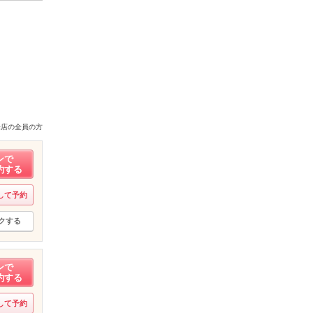
来店の全員の方
ンで
約する
して予約
クする
ンで
約する
して予約