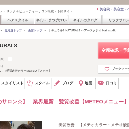
美容院・美容室・
ン ・リラク＆ビューティーサロン検索・予約サイト
ヘアスタイル
ネイル・まつげサロン
ネイルカタログ
リラクサロ
>
北海道トップ
>
函館トップ
>
ナチュラル8 NATURAL8 ヘアースタジオ Hair studio
ATURAL8
空席確認・予
1件）
-1
ブックマー
い [髪質改善カラーMETEO【メテオ】
スタイリスト
スタイル
ブログ
地図
口コミ
サロン☆】 業界最新 髪質改善【METEOメニュー
美髪改善 【メテオカラー・メテオ酸