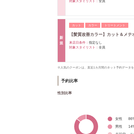
対象スタイリスト：
全員
カット
カラー
トリートメント
【髪質改善カラー】カット＆メテ
新
来店日条件：
指定なし
規
対象スタイリスト：
全員
※人気のクーポンは、直近1カ月間のネット予約データ
予約比率
性別比率
女性
86
男性
14