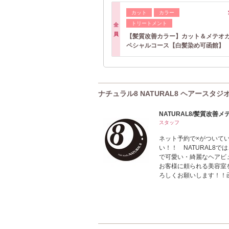
カット
カラー
トリートメント
全
員
【髪質改善カラー】カット＆メテオ
ペシャルコース【白髪染め可函館】
ナチュラル8 NATURAL8 ヘアースタジオ H
NATURAL8/髪質改善
スタッフ
ネット予約で×がついて
い！！ NATURAL8
で可愛い・綺麗なヘアビ
お客様に頼られる美容室
ろしくお願いします！！函