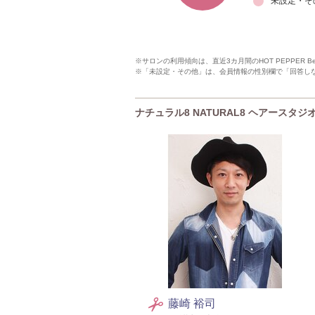
未設定・そ
※サロンの利用傾向は、直近3カ月間のHOT PEPPER 
※「未設定・その他」は、会員情報の性別欄で「回答し
ナチュラル8 NATURAL8 ヘアースタジオ H
藤崎 裕司