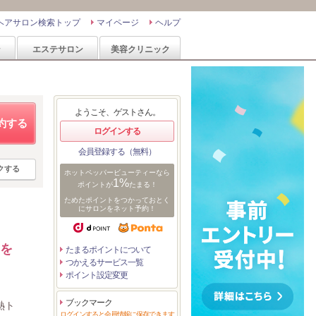
ヘアサロン検索トップ
マイページ
ヘルプ
ン
エステサロン
美容クリニック
ようこそ、ゲストさん。
約する
ログインする
会員登録する（無料）
クする
ホットペッパービューティーなら
1%
ポイントが
たまる！
ためたポイントをつかっておとく
にサロンをネット予約！
】を
たまるポイントについて
つかえるサービス一覧
ポイント設定変更
ブックマーク
熱ト
ログインすると会員情報に保存できます