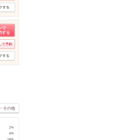
クする
ンで
約する
して予約
クする
・その他
2%
4%
18%