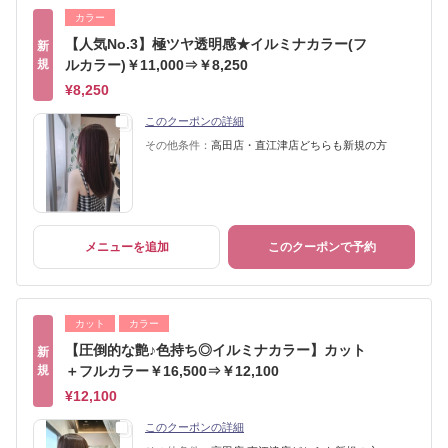
カラー
【人気No.3】極ツヤ透明感★イルミナカラー(フ
新
規
ルカラー)￥11,000⇒￥8,250
¥8,250
このクーポンの詳細
その他条件：
高田店・直江津店どちらも新規の方
メニューを追加
このクーポンで予約
カット
カラー
【圧倒的な艶♪色持ち◎イルミナカラー】カット
新
規
＋フルカラー￥16,500⇒￥12,100
¥12,100
このクーポンの詳細