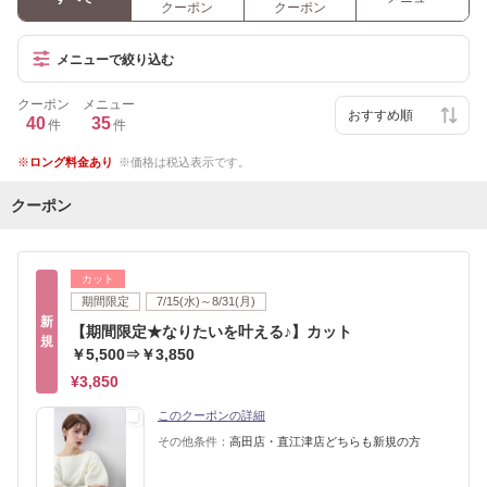
クーポン
クーポン
メニューで絞り込む
クーポン
メニュー
40
35
件
件
ロング料金あり
価格は税込表示です。
クーポン
カット
期間限定
7/15(水)～8/31(月)
新
【期間限定★なりたいを叶える♪】カット
規
￥5,500⇒￥3,850
¥3,850
このクーポンの詳細
その他条件：
高田店・直江津店どちらも新規の方