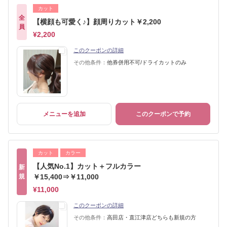
カット
全
【横顔も可愛く♪】顔周りカット￥2,200
員
¥2,200
このクーポンの詳細
その他条件：
他券併用不可/ドライカットのみ
メニューを追加
このクーポンで予約
カット
カラー
【人気No.1】カット＋フルカラー
新
規
￥15,400⇒￥11,000
¥11,000
このクーポンの詳細
その他条件：
高田店・直江津店どちらも新規の方