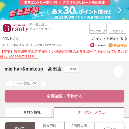
国内最大級の
サロン予約サイト
ブックマーク
ログイン
ゲストさん
ポイントを表示する
ポイントが1%たまる！
ポイントはサロン予約でつかえる！
【重要】熊本県熊本地方で発生した地震の影響のある地域へご予約されているお客
様へ（2026年7月28日）
miq hair&makeup 高田店
MAP
スマート支払いOK
空席確認・予約する
サロン情報
クーポン・メニュー
初来店時
2回目以降
すべて
メニュー