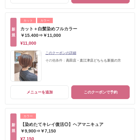
カット
カラー
カット＋白髪染めフルカラー
新
規
￥15.400⇒￥11,000
¥11,000
このクーポンの詳細
その他条件：
高田店・直江津店どちらも新規の方
メニューを追加
このクーポンで予約
カラー
【染めたてキレイ復活◎】ヘアマニキュア
新
規
￥9,900⇒￥7,150
¥7,150