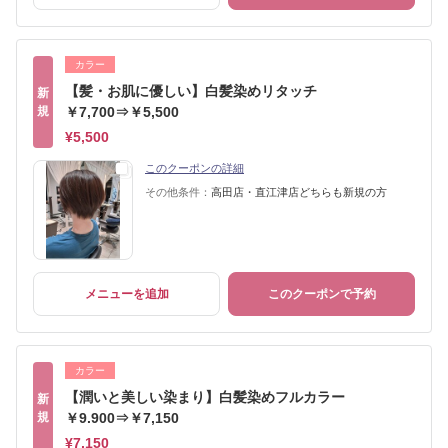
カラー
【髪・お肌に優しい】白髪染めリタッチ
新
規
￥7,700⇒￥5,500
¥5,500
このクーポンの詳細
その他条件：
高田店・直江津店どちらも新規の方
メニューを追加
このクーポンで予約
カラー
【潤いと美しい染まり】白髪染めフルカラー
新
規
￥9.900⇒￥7,150
¥7,150