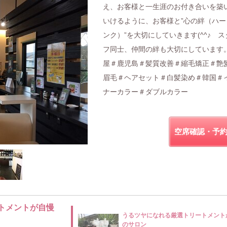
え、お客様と一生涯のお付き合いを築
いけるように、お客様と”心の絆（ハー
ンク）”を大切にしていきます(^^♪ ス
フ同士、仲間の絆も大切にしています
屋＃鹿児島＃髪質改善＃縮毛矯正＃艶
眉毛＃ヘアセット＃白髪染め＃韓国＃
ナーカラー＃ダブルカラー
空席確認・予
トメントが自慢
うるツヤになれる厳選トリートメント
のサロン