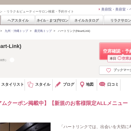
美容院・美容室・
ン ・リラク＆ビューティーサロン検索・予約サイト
ヘアスタイル
ネイル・まつげサロン
ネイルカタログ
リラクサロ
>
九州・沖縄トップ
>
鹿児島トップ
>
ハートリンク(HeartLink)
t-Link)
空席確認・予
◯
空席
本日
18件）
ブックマー
スタイリスト
スタイル
ブログ
地図
口コミ
ムクーポン掲載中】【新規のお客様限定ALLメニュー
「ハートリンクでは、出会いを大切に