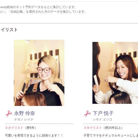
Beauty経由のネット予約データをもとに集計しています。
ない」「自由記載」を選択された方のデータを集計しています。
スタイリスト
永野 伶奈
下戸 悦子
ナガノ レイナ
シモド エツコ
スタイリスト
（歴5年）
スタイリスト
（歴20年以上）
可愛いを実現できるように頑張ります！！
子育てママをナチュラルキュートにしま