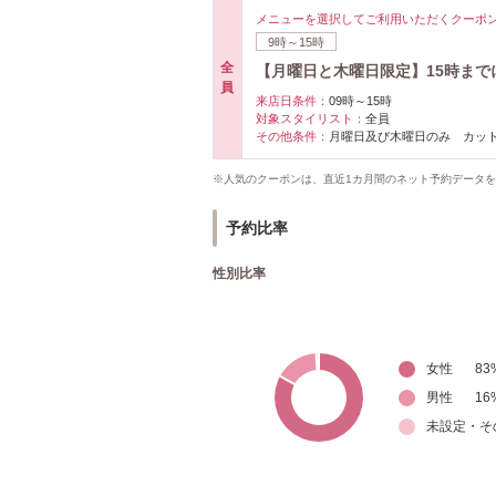
メニューを選択してご利用いただくクーポ
9時～15時
全
【月曜日と木曜日限定】15時まで
員
来店日条件：
09時～15時
対象スタイリスト：
全員
その他条件：
月曜日及び木曜日のみ カッ
※人気のクーポンは、直近1カ月間のネット予約データ
予約比率
性別比率
女性
83
男性
16
未設定・そ