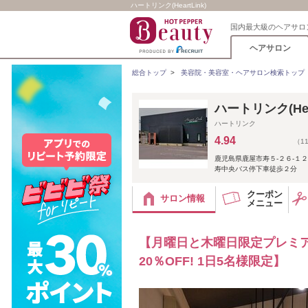
ハートリンク(HeartLink)
国内最大級のヘアサロ
ヘアサロン
総合トップ
>
美容院・美容室・ヘアサロン検索トップ
ハートリンク(Hear
ハートリンク
4.94
（1
鹿児島県鹿屋市寿５‐２６‐１２
寿中央バス停下車徒歩２分
クーポン
サロン情報
メニュー
【月曜日と木曜日限定プレミア
20％OFF! 1日5名様限定】