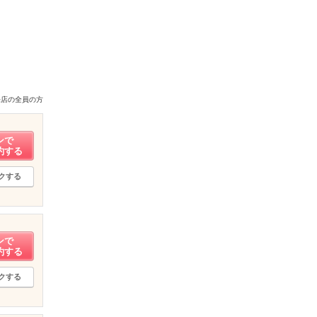
来店の全員の方
ンで
約する
クする
ンで
約する
クする