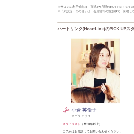
※サロンの利用傾向は、直近3カ月間のHOT PEPPER 
※「未設定・その他」は、会員情報の性別欄で「回答し
ハートリンク(HeartLink)のPICK UP
小倉 英倫子
オグラ エリコ
スタイリスト
（歴20年以上）
ご予約はお電話にてお問い合わせください。