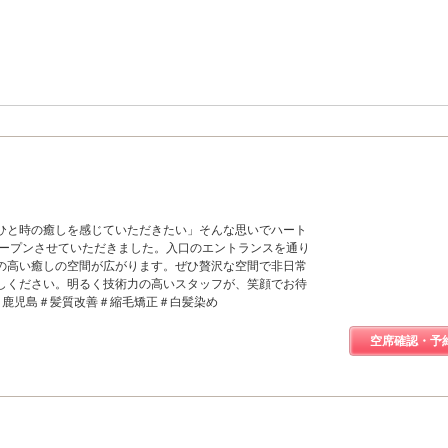
ひと時の癒しを感じていただきたい」そんな思いでハート
オープンさせていただきました。入口のエントランスを通り
の高い癒しの空間が広がります。ぜひ贅沢な空間で非日常
しください。明るく技術力の高いスタッフが、笑顔でお待
＃鹿児島＃髪質改善＃縮毛矯正＃白髪染め
空席確認・予