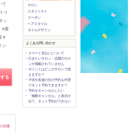
いて
サロン
スタイリスト
トリ
クーポン
タッ
ヘアスタイル
。#鹿
ネイルデザイン
髪＃
よくある問い合わせ
イン
スマート支払いについて
行きたいサロン・近隣のサロ
ンが掲載されていません
ポイントはどこのサロンで使
えますか？
約する
子供や友達の分の予約も代理
でネット予約できますか？
予約をキャンセルしたい
「無断キャンセル」と表示が
出て、ネット予約ができない
が自慢