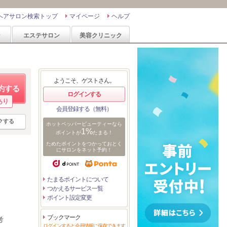
ヘアサロン検索トップ
マイページ
ヘルプ
ン
エステサロン
美容クリニック
ようこそ、ゲストさん。
約する
ログインする
あり
会員登録する（無料）
クする
ホットペッパービューティーなら
1%
ポイントが
たまる！
ためたポイントをつかっておとく
にサロンをネット予約！
たまるポイントについて
つかえるサービス一覧
ポイント設定変更
ブックマーク
考
ログインすると会員情報に保存できます