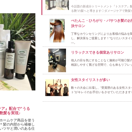
今話題の新成分トリートメント『トステア』配
る艶”の髪へと導きます◇ダメージケアで艶髪
ぺたんこ・ひろがり・パサつき髪のお
決サロン
丁寧なカウンセリングによりお客様の悩みを
し、解決策をご提案します！“なりたいスタイ
―。
リラックスできる個室ありサロン
他人の目を気にすることなく施術が可能◎髪
相談しやすく寛げる空間で、心も体もリフレ
女性スタイリストが多い
数々の大会に出場し、“受賞歴のある女性スタ
ト”がキレイのお手伝いをさせていただきます
ア』配合で“うる
艶髪を実現♪
ホームケア商品を使う
＊髪の内部から補修し
いツヤと潤いのある仕