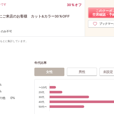
ンです
30％オフ
このクーポ
空席確認・予
にご来店のお客様 カット&カラー30％OFF
ブックマー
トのみ不可
をもとに集計しています。
年代比率
女性
男性
未設定
%
〜10代
%
20代
30代
の他
0
%
40代
50代〜