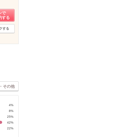
ンで
約する
クする
・その他
4%
8%
25%
42%
22%