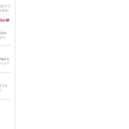
合で“う
を実現♪
悩み解
聞き出
ル”へ
の悩みも
ッシュ＊
イリス
◇