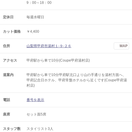
9：00～18：00
定休日
毎週水曜日
カット価格
￥4,400
住所
山梨県甲府市湯村１‐９‐２６
MAP
アクセス
甲府駅から車で10分{Coupe甲府湯村店}
道案内
甲府駅から車で10分甲府駅北口より山の手通りを湯村方面へ、
甲府記念日ホテル、甲府常盤ホテルから近くです{Coupe甲府湯
村店}
電話
番号を表示
座席
セット面5席
スタッフ数
スタイリスト3人