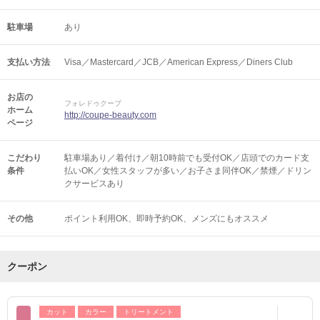
駐車場
あり
支払い方法
Visa／Mastercard／JCB／American Express／Diners Club
お店の
フォレドゥクープ
ホーム
http://coupe-beauty.com
ページ
こだわり
駐車場あり／着付け／朝10時前でも受付OK／店頭でのカード支
条件
払いOK／女性スタッフが多い／お子さま同伴OK／禁煙／ドリン
クサービスあり
その他
ポイント利用OK
即時予約OK
メンズにもオススメ
クーポン
カット
カラー
トリートメント