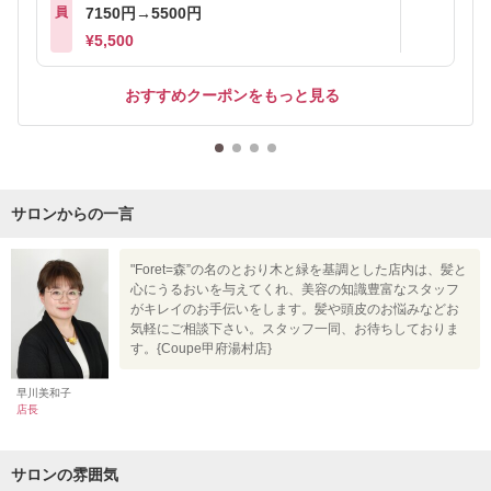
員
7150円→5500円
¥5,500
おすすめクーポンをもっと見る
サロンからの一言
"Foret=森”の名のとおり木と緑を基調とした店内は、髪と
心にうるおいを与えてくれ、美容の知識豊富なスタッフ
がキレイのお手伝いをします。髪や頭皮のお悩みなどお
気軽にご相談下さい。スタッフ一同、お待ちしておりま
す。{Coupe甲府湯村店}
早川美和子
店長
サロンの雰囲気