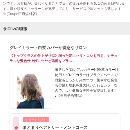
ンです。お客様が、美しくなることで日々の疲れを癒せる第２の家を目指しま
す。肩や頭皮のマッサージが充実しており、サービスで眉カットも致します
☆{Coupe甲府湯村店}
サロンの特徴
グレイカラー・白髪カバーが得意なサロン
《トップクラスの仕上がり◎》弱った髪にハリ・コシを与え、ナチュ
ラルな髪色仕上げにツヤと強度をプラス。
厳選した[ロレアルカラー]×[香草カラー]を
使用！グレイカラーはブラウンベースで
白髪もしっかり染めつつ、艶やかな発色
も◎髪と地肌を最大限いたわるカラーな
ので、より健康な美髪を実現致します
♪《当日予約可◎》
トリートメント
まとまりヘアトリートメントコース
全