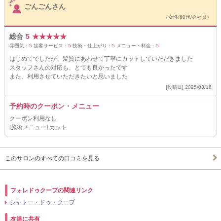
ごんごんさん
（女性/60代/会社員）
総合
5
★
★
★
★
★
雰囲気：
5
接客サービス：
5
技術・仕上がり：
5
メニュー・料金：
5
はじめてでしたが、髪質にあわせて丁寧にカットしていただきました
スタッフさんの対応も、とても良かったです
また、利用させていただきたいと思いました
[投稿日] 2025/03/16
予約時のクーポン・メニュー
クーポン利用なし
[施術メニュー] カット
このサロンのすべての口コミを見る
フォレドゥクープの関連リンク
シャトー・ドゥ・クープ
友達に共有