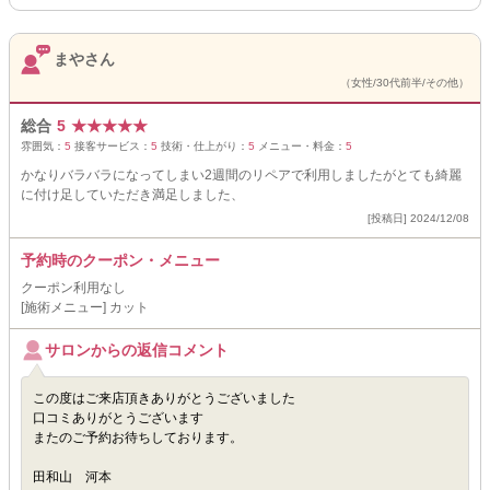
まやさん
（女性/30代前半/その他）
総合
5
★
★
★
★
★
雰囲気：
5
接客サービス：
5
技術・仕上がり：
5
メニュー・料金：
5
かなりバラバラになってしまい2週間のリペアで利用しましたがとても綺麗
に付け足していただき満足しました、
[投稿日] 2024/12/08
予約時のクーポン・メニュー
クーポン利用なし
[施術メニュー] カット
サロンからの返信コメント
この度はご来店頂きありがとうございました
口コミありがとうございます
またのご予約お待ちしております。
田和山 河本