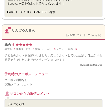
またのご来店を心よりお待ちしております！
EARTH BEAUTY GARDEN 春木
りんごろんさん
（女性/40代/パート・アルバイト）
総合
5
★
★
★
★
★
雰囲気：
5
接客サービス：
5
技術・仕上がり：
5
メニュー・料金：
5
子どものカットをお願いしました。楽しくカットしていただき、仕上がりも
満足そうでした。ありがとうございました！！
[投稿日] 2024/11/28
予約時のクーポン・メニュー
クーポン利用なし
[施術メニュー] カット
サロンからの返信コメント
りんごろん様