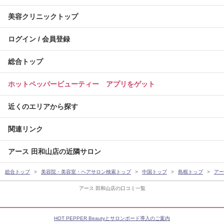
美容クリニックトップ
ログイン / 会員登録
総合トップ
ホットペッパービューティー アプリをゲット
近くのエリアから探す
関連リンク
アース 田和山店の近隣サロン
総合トップ
美容院・美容室・ヘアサロン検索トップ
中国トップ
島根トップ
アー
アース 田和山店の口コミ一覧
HOT PEPPER Beautyとサロンボード導入のご案内