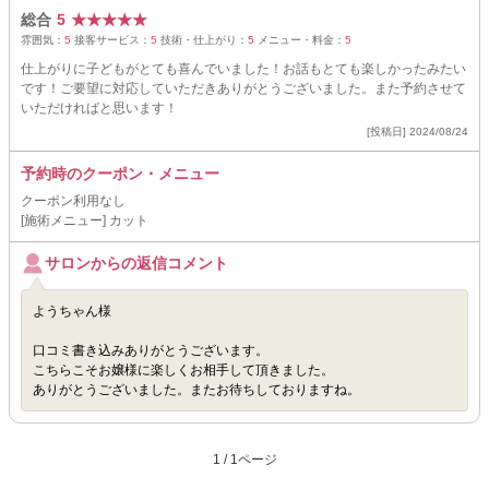
総合
5
★
★
★
★
★
雰囲気：
5
接客サービス：
5
技術・仕上がり：
5
メニュー・料金：
5
仕上がりに子どもがとても喜んでいました！お話もとても楽しかったみたい
です！ご要望に対応していただきありがとうございました。また予約させて
いただければと思います！
[投稿日] 2024/08/24
予約時のクーポン・メニュー
クーポン利用なし
[施術メニュー] カット
サロンからの返信コメント
ようちゃん様
口コミ書き込みありがとうございます。
こちらこそお嬢様に楽しくお相手して頂きました。
ありがとうございました。またお待ちしておりますね。
1 / 1ページ