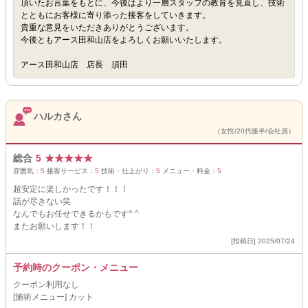
頂いたお言葉をもとに、今後はより一層スタッフの教育を見直し、技術
とともにお客様に寄り添った接客をしていきます。
貴重な意見をいただきありがとうございます。
今後ともアース田和山店をよろしくお願いいたします。
アース田和山店 店長 須田
ハルカさん
（女性/20代後半/会社員）
総合
5
★
★
★
★
★
雰囲気：
5
接客サービス：
5
技術・仕上がり：
5
メニュー・料金：
5
超安定に楽しかったです！！！
話が尽きない笑
なんでもお任せできるかもです^ ^
またお願いします！！
[投稿日] 2025/07/24
予約時のクーポン・メニュー
クーポン利用なし
[施術メニュー] カット