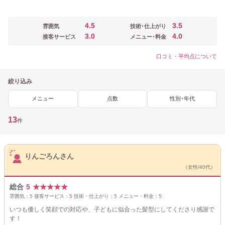
4.5
3.5
雰囲気
技術･仕上がり
3.0
4.0
接客サービス
メニュー･料金
口コミ・平均点について
絞り込み
メニュー
点数
性別･年代
13
件
サロンPick Up
りんごろんさん
（女性/40代）
総合
5
★
★
★
★
★
雰囲気：
5
接客サービス：
5
技術・仕上がり：
5
メニュー・料金：
5
いつも優しく笑顔での対応や、子どもに似合った髪型にしてくださり感謝で
す！