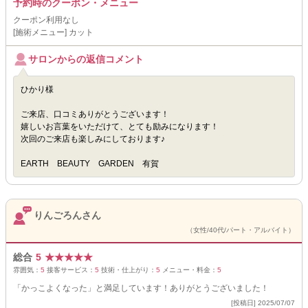
予約時のクーポン・メニュー
クーポン利用なし
[施術メニュー] カット
サロンからの返信コメント
ひかり様
ご来店、口コミありがとうございます！
嬉しいお言葉をいただけて、とても励みになります！
次回のご来店も楽しみにしております♪
EARTH BEAUTY GARDEN 有賀
りんごろんさん
（女性/40代/パート・アルバイト）
総合
5
★
★
★
★
★
雰囲気：
5
接客サービス：
5
技術・仕上がり：
5
メニュー・料金：
5
「かっこよくなった」と満足しています！ありがとうございました！
[投稿日] 2025/07/07