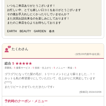
いつもご来店ありがとうございます！
お忙しい中、とても嬉しい口コミをありがとうございます
その後お手入れしにくかったりしていませんか？
また次回お話出来るのを楽しみにしております！
またのご来店を心よりお待ちしております
EARTH BEAUTY GARDEN 春木
たくわさん
（女性/20代後半/会社員）
総合
5
★
★
★
★
★
雰囲気：
5
接客サービス：
5
技術・仕上がり：
5
メニュー・料金：
5
ゴワゴワになってた髪の毛が、トリートメントにより蘇りました…！！
カットも私の希望通りにしていただいて、仕上がりに大満足しています
(*^^*)
またリピートさせていただきたいです♪
[投稿日] 2024/10/06
予約時のクーポン・メニュー