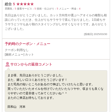
総合
5
★
★
★
★
★
雰囲気：
5
接客サービス：
5
技術・仕上がり：
5
メニュー・料金：
4
先日はありがとうございました。カット方向性や選ぶヘアオイルの種類も相
談にのっていただき、仕上がりもサラサラで喜んでおりました。1日経ちサ
ラサラとツヤもあり朝のスタイリングがしやすくなりそうです。ありがとう
ございました。
[投稿日] 2025/03/30
予約時のクーポン・メニュー
クーポン利用なし
[施術メニュー] カット
サロンからの返信コメント
まま様、先日はありがとうございました。
また、嬉しい口コミありがとうございます！
まだ毛先の短いところがあるので伸ばしていけたらと思います。
買っていただいたオイルを付けていただいたらツヤや、収まりも良くな
りやすいので是非使ってみてくださいね＾＾
またのご来店お待ちしております。
田和山 河本