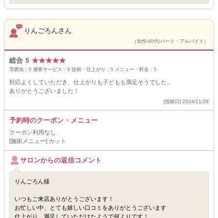
りんごろんさん
（女性/40代/パート・アルバイト）
総合
5
★
★
★
★
★
雰囲気：
5
接客サービス：
5
技術・仕上がり：
5
メニュー・料金：
5
対応よくしていただき、仕上がりも子どもも満足そうでした。
ありがとうございました！
[投稿日] 2024/11/28
予約時のクーポン・メニュー
クーポン利用なし
[施術メニュー] カット
サロンからの返信コメント
りんごろん様
いつもご来店ありがとうございます！
お忙しい中、とても嬉しい口コミをありがとうございます
仕上がり、満足していただけたようで何よりです！