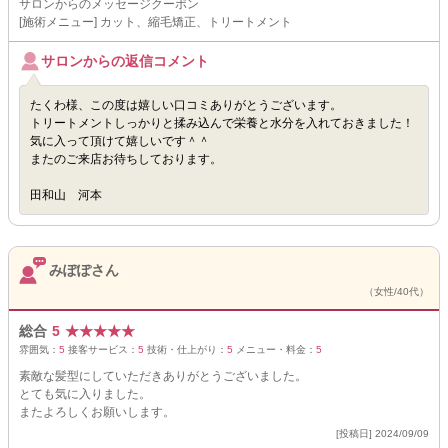
サロンからのメッセージクーポン
[施術メニュー] カット、縮毛矯正、トリートメント
サロンからの返信コメント
たくわ様、この度は嬉しい口コミありがとうございます。
トリートメントしっかりと揉み込んで栄養と水分を入れておきました！
気に入って頂けて嬉しいです＾＾
またのご来店お待ちしております。
田和山 河本
みぽぽさん
（女性/40代）
総合
5
★
★
★
★
★
雰囲気：
5
接客サービス：
5
技術・仕上がり：
5
メニュー・料金：
5
素敵な髪型にしていただきありがとうございました。
とても気に入りました。
またよろしくお願いします。
[投稿日] 2024/09/09