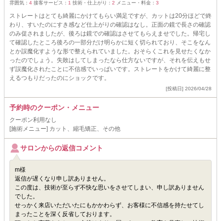
雰囲気：
4
接客サービス：
1
技術・仕上がり：
2
メニュー・料金：
3
ストレートはとても綺麗にかけてもらい満足ですが、カットは20分ほどで終
わり、すいたのにすき感など仕上がりの確認はなし。正面の鏡で長さの確認
のみ促されましたが、後ろは鏡での確認はさせてもらえませでした。帰宅し
て確認したところ後ろの一部分だけ明らかに短く切られており、そこをなん
とか誤魔化すような形で整えられていました。おそらくこれを見せたくなか
ったのでしょう。失敗はしてしまったなら仕方ないですが、それを伝えもせ
ず誤魔化されたことに不信感でいっぱいです。ストレートをかけて綺麗に整
えるつもりだったのにショックです。
[投稿日] 2026/04/28
予約時のクーポン・メニュー
クーポン利用なし
[施術メニュー] カット、縮毛矯正、その他
サロンからの返信コメント
m様
返信が遅くなり申し訳ありません。
この度は、技術が至らず不快な思いをさせてしまい、申し訳ありません
でした。
せっかく来店いただいたにもかかわらず、お客様に不信感を持たせてし
まったことを深く反省しております。