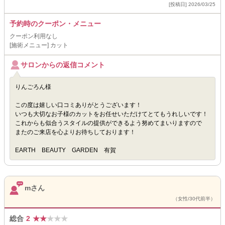
[投稿日] 2026/03/25
予約時のクーポン・メニュー
クーポン利用なし
[施術メニュー] カット
サロンからの返信コメント
りんごろん様
この度は嬉しい口コミありがとうございます！
いつも大切なお子様のカットをお任せいただけてとてもうれしいです！
これからも似合うスタイルの提供ができるよう努めてまいりますので
またのご来店を心よりお待ちしております！
EARTH BEAUTY GARDEN 有賀
mさん
（女性/30代前半）
総合
2
★
★
★
★
★