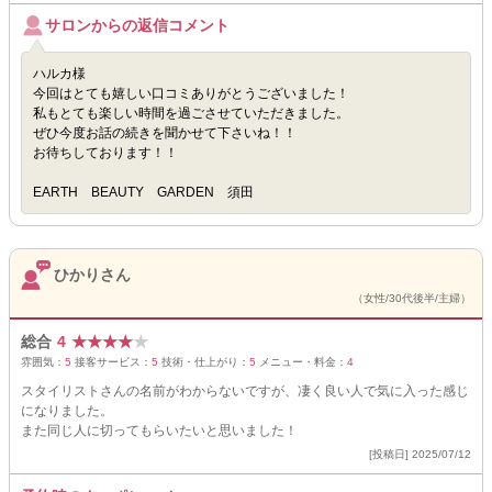
サロンからの返信コメント
ハルカ様
今回はとても嬉しい口コミありがとうございました！
私もとても楽しい時間を過ごさせていただきました。
ぜひ今度お話の続きを聞かせて下さいね！！
お待ちしております！！
EARTH BEAUTY GARDEN 須田
ひかりさん
（女性/30代後半/主婦）
総合
4
★
★
★
★
★
雰囲気：
5
接客サービス：
5
技術・仕上がり：
5
メニュー・料金：
4
スタイリストさんの名前がわからないですが、凄く良い人で気に入った感じ
になりました。
また同じ人に切ってもらいたいと思いました！
[投稿日] 2025/07/12