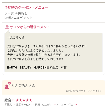
予約時のクーポン・メニュー
クーポン利用なし
[施術メニュー] カット
サロンからの返信コメント
りんごろん様
先日はご来店頂き、また嬉しい口コミありがとうございます！
ご満足いただけたようで安心いたしました。
今後もより良い技術を提供できるよう努めてまいります。
またのご来店を心よりお待ちしております♪
EARTH BEAUTY GARDEN田和山店 有賀
りんごろんさん
（女性/40代/パート・アルバイト）
総合
5
★
★
★
★
★
雰囲気：
5
接客サービス：
5
技術・仕上がり：
5
メニュー・料金：
5