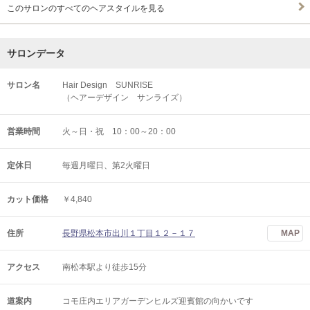
このサロンのすべてのヘアスタイルを見る
サロンデータ
サロン名
Hair Design SUNRISE
（ヘアーデザイン サンライズ）
営業時間
火～日・祝 10：00～20：00
定休日
毎週月曜日、第2火曜日
カット価格
￥4,840
住所
長野県松本市出川１丁目１２－１７
MAP
アクセス
南松本駅より徒歩15分
道案内
コモ庄内エリアガーデンヒルズ迎賓館の向かいです