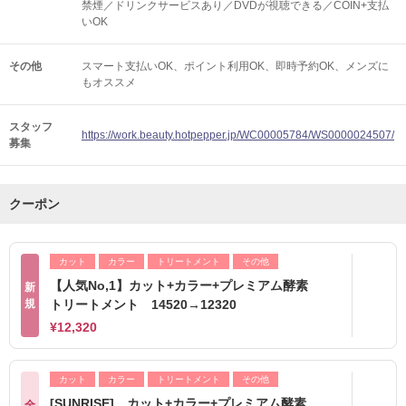
禁煙／ドリンクサービスあり／DVDが視聴できる／COIN+支払
いOK
その他
スマート支払いOK
ポイント利用OK
即時予約OK
メンズに
もオススメ
スタッフ
https://work.beauty.hotpepper.jp/WC00005784/WS0000024507/
募集
クーポン
カット
カラー
トリートメント
その他
【人気No,1】カット+カラー+プレミアム酵素
新
規
トリートメント 14520→12320
¥12,320
カット
カラー
トリートメント
その他
[SUNRISE] カット+カラー+プレミアム酵素
全