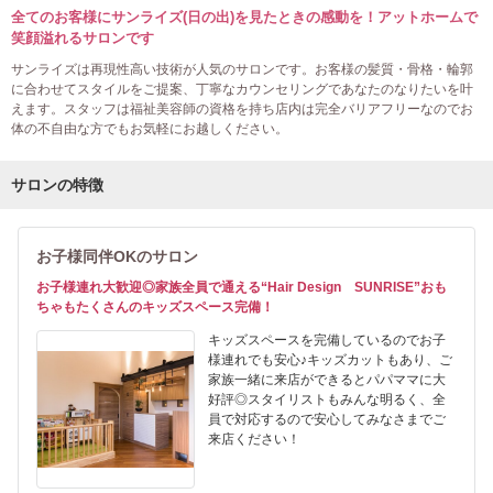
全てのお客様にサンライズ(日の出)を見たときの感動を！アットホームで
笑顔溢れるサロンです
サンライズは再現性高い技術が人気のサロンです。お客様の髪質・骨格・輪郭
に合わせてスタイルをご提案、丁寧なカウンセリングであなたのなりたいを叶
えます。スタッフは福祉美容師の資格を持ち店内は完全バリアフリーなのでお
体の不自由な方でもお気軽にお越しください。
サロンの特徴
お子様同伴OKのサロン
お子様連れ大歓迎◎家族全員で通える“Hair Design SUNRISE”おも
ちゃもたくさんのキッズスペース完備！
キッズスペースを完備しているのでお子
様連れでも安心♪キッズカットもあり、ご
家族一緒に来店ができるとパパママに大
好評◎スタイリストもみんな明るく、全
員で対応するので安心してみなさまでご
来店ください！