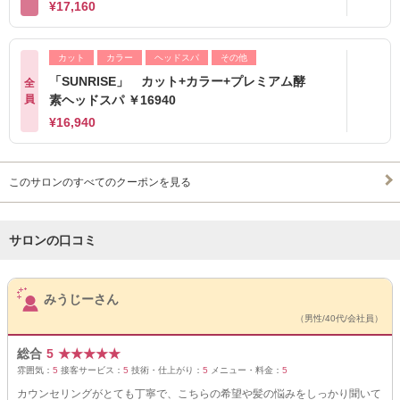
¥17,160
カット
カラー
ヘッドスパ
その他
「SUNRISE」 カット+カラー+プレミアム酵
全
員
素ヘッドスパ ￥16940
¥16,940
このサロンのすべてのクーポンを見る
サロンの口コミ
サロンPick Up
みうじーさん
（男性/40代/会社員）
総合
5
★
★
★
★
★
雰囲気：
5
接客サービス：
5
技術・仕上がり：
5
メニュー・料金：
5
カウンセリングがとても丁寧で、こちらの希望や髪の悩みをしっかり聞いて