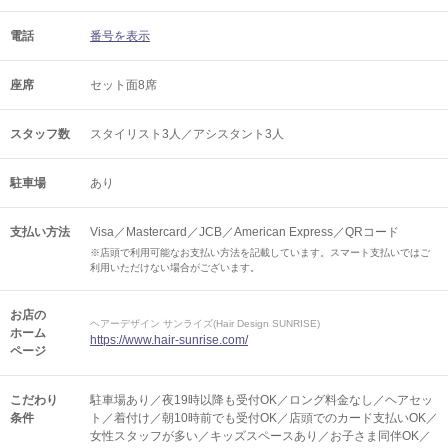
電話
番号を表示
座席
セット面8席
スタッフ数
スタイリスト3人／アシスタント3人
駐車場
あり
支払い方法
Visa／Mastercard／JCB／American Express／QRコード
※店頭で利用可能なお支払い方法を記載しています。スマート支払いではご
利用いただけない場合がございます。
お店の
ヘアーデザイン サンライズ(Hair Design SUNRISE)
ホーム
https://www.hair-sunrise.com/
ページ
こだわり
駐車場あり／夜19時以降も受付OK／ロング料金なし／ヘアセッ
条件
ト／着付け／朝10時前でも受付OK／店頭でのカード支払いOK／
女性スタッフが多い／キッズスペースあり／お子さま同伴OK／