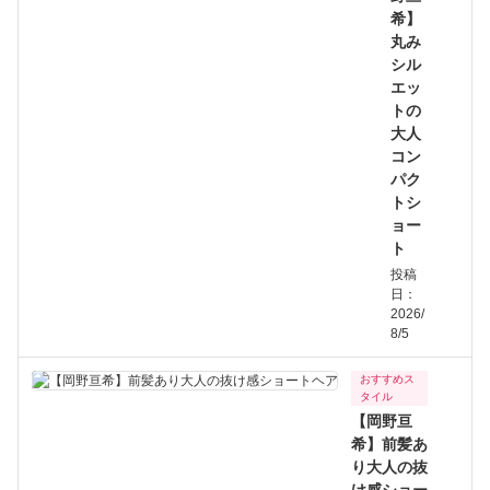
希】
丸み
シル
エッ
トの
大人
コン
パク
トシ
ョー
ト
投稿
日：
2026/
8/5
おすすめス
タイル
【岡野亘
希】前髪あ
り大人の抜
け感ショー