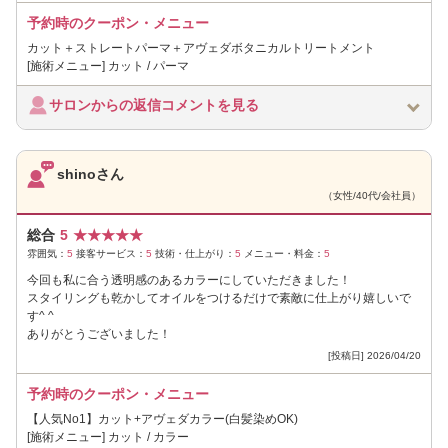
予約時のクーポン・メニュー
カット＋ストレートパーマ＋アヴェダボタニカルトリートメント
[施術メニュー] カット / パーマ
サロンからの返信コメントを見る
shinoさん
（女性/40代/会社員）
総合
5
★
★
★
★
★
雰囲気：
5
接客サービス：
5
技術・仕上がり：
5
メニュー・料金：
5
今回も私に合う透明感のあるカラーにしていただきました！
スタイリングも乾かしてオイルをつけるだけで素敵に仕上がり嬉しいで
す^ ^
ありがとうございました！
[投稿日] 2026/04/20
予約時のクーポン・メニュー
【人気No1】カット+アヴェダカラー(白髪染めOK)
[施術メニュー] カット / カラー