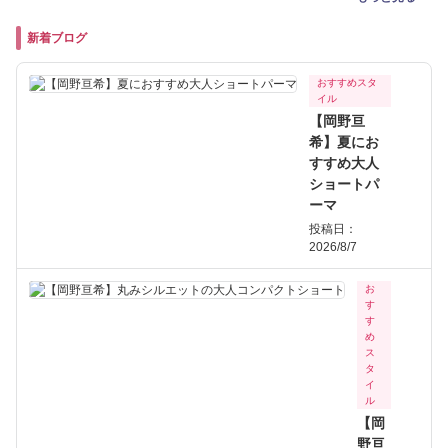
新着ブログ
おすすめスタ
イル
【岡野亘
希】夏にお
すすめ大人
ショートパ
ーマ
投稿日：
2026/8/7
お
す
す
め
ス
タ
イ
ル
【岡
野亘