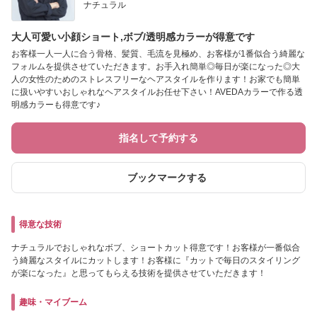
ナチュラル
大人可愛い小顔ショート,ボブ/透明感カラーが得意です
お客様一人一人に合う骨格、髪質、毛流を見極め、お客様が1番似合う綺麗な
フォルムを提供させていただきます。お手入れ簡単◎毎日が楽になった◎大
人の女性のためのストレスフリーなヘアスタイルを作ります！お家でも簡単
に扱いやすいおしゃれなヘアスタイルお任せ下さい！AVEDAカラーで作る透
明感カラーも得意です♪
指名して予約する
ブックマークする
得意な技術
ナチュラルでおしゃれなボブ、ショートカット得意です！お客様が一番似合
う綺麗なスタイルにカットします！お客様に『カットで毎日のスタイリング
が楽になった』と思ってもらえる技術を提供させていただきます！
趣味・マイブーム