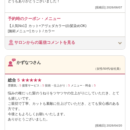
どうもありがとうございました！
[投稿日] 2026/06/07
予約時のクーポン・メニュー
【人気No1】カット+アヴェダカラー(白髪染めOK)
[施術メニュー] カット / カラー
サロンからの返信コメントを見る
かずなつさん
（女性/50代/会社員）
総合
5
★
★
★
★
★
雰囲気：
5
接客サービス：
5
技術・仕上がり：
5
メニュー・料金：
5
悩みの種だった髪のうねりをツヤツヤの仕上がりにしていただき、とて
も嬉しいです。
ご親切で丁寧、カットも素敵に仕上げていただき、とても安心感のある
方です。
今後ともよろしくお願いいたします。
ありがとうございました。
[投稿日] 2026/04/20