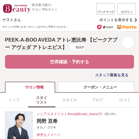
国内最大級の
サロン予約サイト
ブックマーク
ログイン
ゲストさん
ポイントを表示する
ポイントが1%たまる！
ポイントはサロン予約でつかえる！
PEEK-A-BOO AVEDA アトレ恵比寿 【ピークアブ
ー アヴェダ アトレエビス】
MAP
空席確認・予約する
スタッフ募集を見る
クーポン・メニュー
サロン情報
スタイ
トップ
スタイル
ブログ
口コミ
リスト
シニアスタイリスト/Insta@kouki_okano72
（歴10年）
岡野 亘希
オカノ コウキ
得意なイメージ