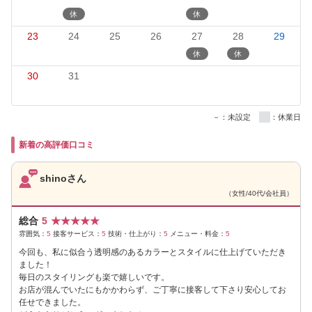
23
24
25
26
27
28
29
30
31
－：未設定
：休業日
新着の高評価口コミ
shinoさん
（女性/40代/会社員）
総合
5
★
★
★
★
★
雰囲気：
5
接客サービス：
5
技術・仕上がり：
5
メニュー・料金：
5
今回も、私に似合う透明感のあるカラーとスタイルに仕上げていただき
ました！
毎日のスタイリングも楽で嬉しいです。
お店が混んでいたにもかかわらず、ご丁寧に接客して下さり安心してお
任せできました。